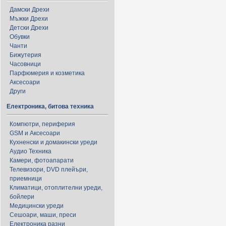
Дамски Дрехи
Мъжки Дрехи
Детски Дрехи
Обувки
Чанти
Бижутерия
Часовници
Парфюмерия и козметика
Аксесоари
Други
Електроника, битова техника
Компютри, периферия
GSM и Аксесоари
Кухненски и домакински уреди
Аудио Техника
Камери, фотоапарати
Телевизори, DVD плейъри,
приемници
Климатици, отоплителни уреди,
бойлери
Медицински уреди
Сешоари, маши, преси
Електроника разни