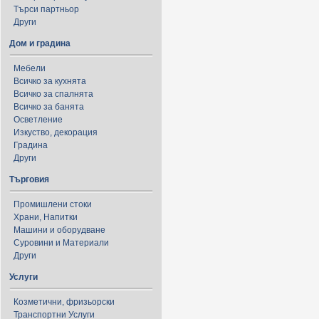
Търси партньор
Други
Дом и градина
Мебели
Всичко за кухнята
Всичко за спалнята
Всичко за банята
Осветление
Изкуство, декорация
Градина
Други
Търговия
Промишлени стоки
Храни, Напитки
Машини и оборудване
Суровини и Материали
Други
Услуги
Козметични, фризьорски
Транспортни Услуги