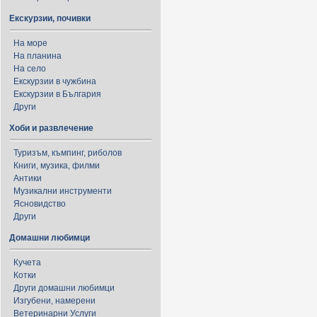
Екскурзии, почивки
На море
На планина
На село
Екскурзии в чужбина
Екскурзии в България
Други
Хоби и развлечение
Туризъм, къмпинг, риболов
Книги, музика, филми
Антики
Музикални инструменти
Ясновидство
Други
Домашни любимци
Кучета
Котки
Други домашни любимци
Изгубени, намерени
Ветеринарни Услуги