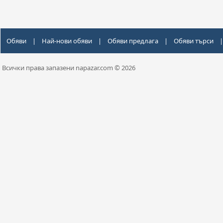
Обяви
|
Най-нови обяви
|
Обяви предлага
|
Обяви търси
|
Всички права запазени napazar.com © 2026