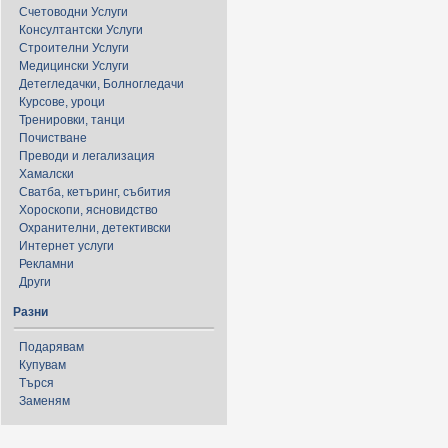
Счетоводни Услуги
Консултантски Услуги
Строителни Услуги
Медицински Услуги
Детегледачки, Болногледачи
Курсове, уроци
Тренировки, танци
Почистване
Преводи и легализация
Хамалски
Сватба, кетъринг, събития
Хороскопи, ясновидство
Охранителни, детективски
Интернет услуги
Рекламни
Други
Разни
Подарявам
Купувам
Търся
Заменям