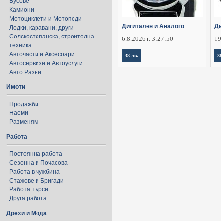
Бусове
Камиони
Мотоциклети и Мотопеди
Дигитален и Аналого
Ди
Лодки, каравани, други
Селскостопанска, строителна
6.8.2026 г. 3:27:50
19
техника
Авточасти и Аксесоари
38 лв.
3
Автосервизи и Автоуслуги
Авто Разни
Имоти
Продажби
Наеми
Разменям
Работа
Постоянна работа
Сезонна и Почасова
Работа в чужбина
Стажове и Бригади
Работа търси
Друга работа
Дрехи и Мода