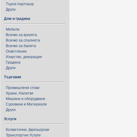
Търси партньор
Други
Дом и градина
Мебели
Всичко за кухнята
Всичко за спалнята
Всичко за банята
Осветление
Изкуство, декорация
Градина
Други
Търговия
Промишлени стоки
Храни, Напитки
Машини и оборудване
Суровини и Материали
Други
Услуги
Козметични, фризьорски
Транспортни Услуги