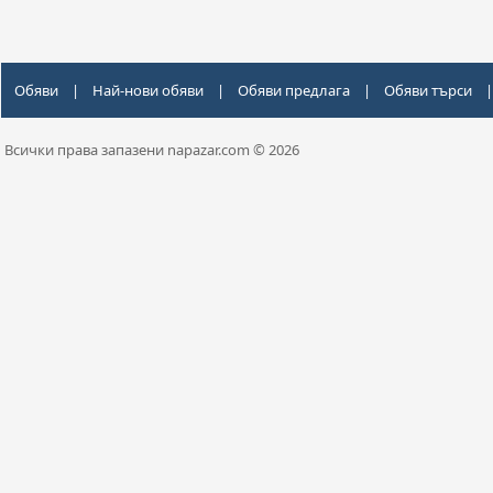
Обяви
|
Най-нови обяви
|
Обяви предлага
|
Обяви търси
|
Всички права запазени napazar.com © 2026