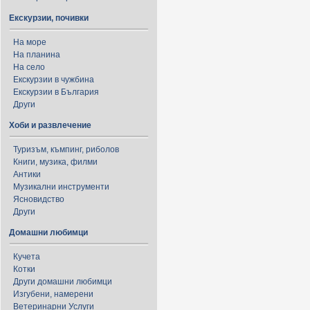
Екскурзии, почивки
На море
На планина
На село
Екскурзии в чужбина
Екскурзии в България
Други
Хоби и развлечение
Туризъм, къмпинг, риболов
Книги, музика, филми
Антики
Музикални инструменти
Ясновидство
Други
Домашни любимци
Кучета
Котки
Други домашни любимци
Изгубени, намерени
Ветеринарни Услуги