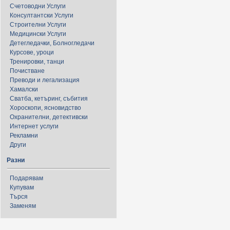
Счетоводни Услуги
Консултантски Услуги
Строителни Услуги
Медицински Услуги
Детегледачки, Болногледачи
Курсове, уроци
Тренировки, танци
Почистване
Преводи и легализация
Хамалски
Сватба, кетъринг, събития
Хороскопи, ясновидство
Охранителни, детективски
Интернет услуги
Рекламни
Други
Разни
Подарявам
Купувам
Търся
Заменям