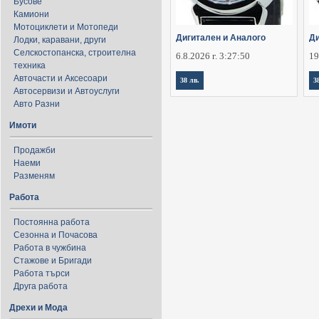
Бусове
Камиони
Мотоциклети и Мотопеди
Дигитален и Аналого
Ди
Лодки, каравани, други
Селскостопанска, строителна
6.8.2026 г. 3:27:50
19
техника
Авточасти и Аксесоари
38 лв.
3
Автосервизи и Автоуслуги
Авто Разни
Имоти
Продажби
Наеми
Разменям
Работа
Постоянна работа
Сезонна и Почасова
Работа в чужбина
Стажове и Бригади
Работа търси
Друга работа
Дрехи и Мода