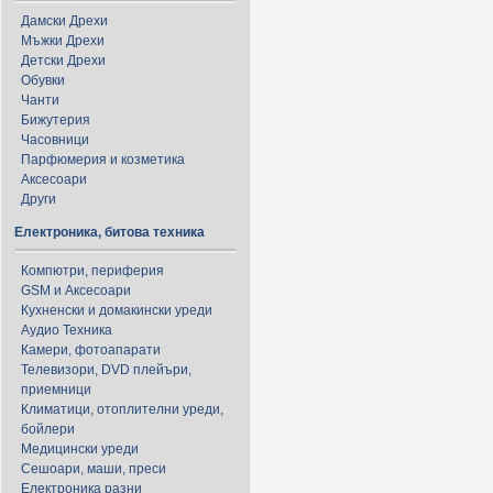
Дамски Дрехи
Мъжки Дрехи
Детски Дрехи
Обувки
Чанти
Бижутерия
Часовници
Парфюмерия и козметика
Аксесоари
Други
Електроника, битова техника
Компютри, периферия
GSM и Аксесоари
Кухненски и домакински уреди
Аудио Техника
Камери, фотоапарати
Телевизори, DVD плейъри,
приемници
Климатици, отоплителни уреди,
бойлери
Медицински уреди
Сешоари, маши, преси
Електроника разни