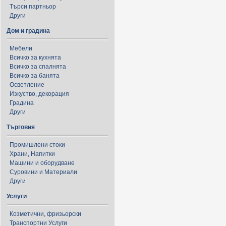
Търси партньор
Други
Дом и градина
Мебели
Всичко за кухнята
Всичко за спалнята
Всичко за банята
Осветление
Изкуство, декорация
Градина
Други
Търговия
Промишлени стоки
Храни, Напитки
Машини и оборудване
Суровини и Материали
Други
Услуги
Козметични, фризьорски
Транспортни Услуги