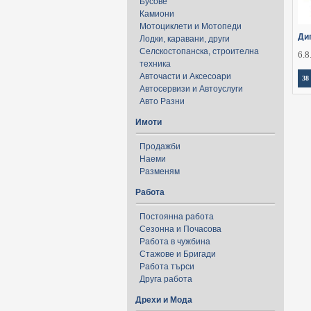
Бусове
Камиони
Мотоциклети и Мотопеди
Ди
Лодки, каравани, други
Селскостопанска, строителна
6.8
техника
Авточасти и Аксесоари
38
Автосервизи и Автоуслуги
Авто Разни
Имоти
Продажби
Наеми
Разменям
Работа
Постоянна работа
Сезонна и Почасова
Работа в чужбина
Стажове и Бригади
Работа търси
Друга работа
Дрехи и Мода