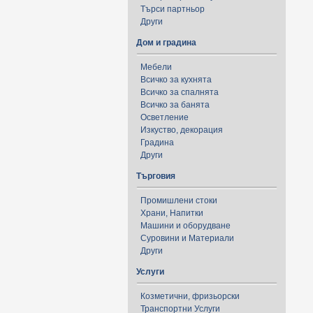
Търси партньор
Други
Дом и градина
Мебели
Всичко за кухнята
Всичко за спалнята
Всичко за банята
Осветление
Изкуство, декорация
Градина
Други
Търговия
Промишлени стоки
Храни, Напитки
Машини и оборудване
Суровини и Материали
Други
Услуги
Козметични, фризьорски
Транспортни Услуги