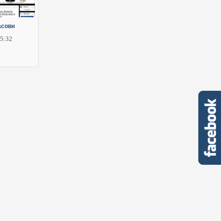
асовн
25:32