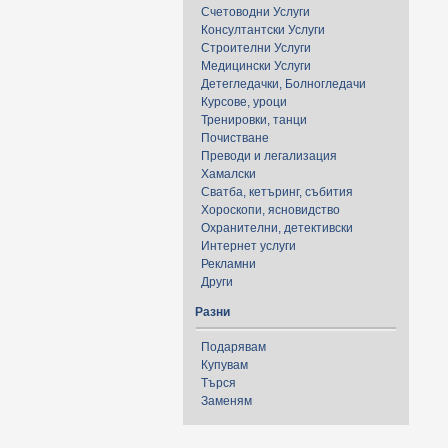
Счетоводни Услуги
Консултантски Услуги
Строителни Услуги
Медицински Услуги
Детегледачки, Болногледачи
Курсове, уроци
Тренировки, танци
Почистване
Преводи и легализация
Хамалски
Сватба, кетъринг, събития
Хороскопи, ясновидство
Охранителни, детективски
Интернет услуги
Рекламни
Други
Разни
Подарявам
Купувам
Търся
Заменям