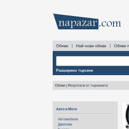
Обяви
|
Най-нови обяви
|
Обяви 
Разширено търсене
Обяви
|
Резултати от търсенето
Авто и Мото
Автомобили
Джипове