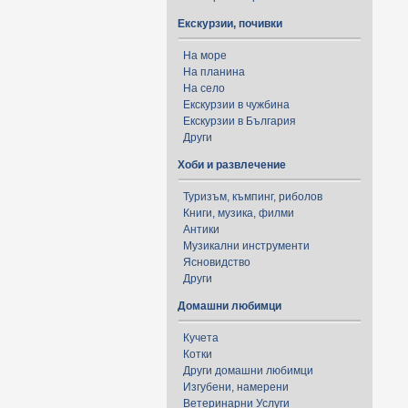
Екскурзии, почивки
На море
На планина
На село
Екскурзии в чужбина
Екскурзии в България
Други
Хоби и развлечение
Туризъм, къмпинг, риболов
Книги, музика, филми
Антики
Музикални инструменти
Ясновидство
Други
Домашни любимци
Кучета
Котки
Други домашни любимци
Изгубени, намерени
Ветеринарни Услуги