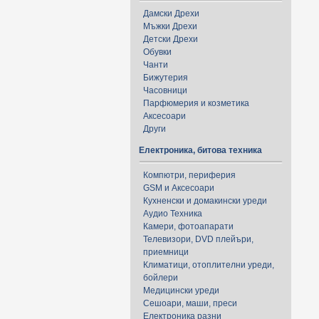
Дамски Дрехи
Мъжки Дрехи
Детски Дрехи
Обувки
Чанти
Бижутерия
Часовници
Парфюмерия и козметика
Аксесоари
Други
Електроника, битова техника
Компютри, периферия
GSM и Аксесоари
Кухненски и домакински уреди
Аудио Техника
Камери, фотоапарати
Телевизори, DVD плейъри,
приемници
Климатици, отоплителни уреди,
бойлери
Медицински уреди
Сешоари, маши, преси
Електроника разни