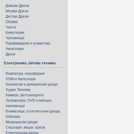
Дамски Дрехи
Мъжки Дрехи
Детски Дрехи
Обувки
Чанти
Бижутерия
Часовници
Парфюмерия и козметика
Аксесоари
Други
Електроника, битова техника
Компютри, периферия
GSM и Аксесоари
Кухненски и домакински уреди
Аудио Техника
Камери, фотоапарати
Телевизори, DVD плейъри,
приемници
Климатици, отоплителни уреди,
бойлери
Медицински уреди
Сешоари, маши, преси
Електроника разни