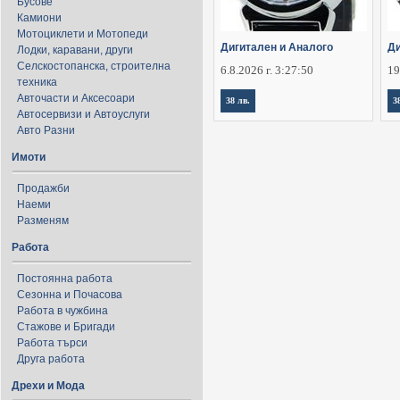
Бусове
Камиони
Мотоциклети и Мотопеди
Дигитален и Аналого
Ди
Лодки, каравани, други
Селскостопанска, строителна
6.8.2026 г. 3:27:50
19
техника
Авточасти и Аксесоари
38 лв.
3
Автосервизи и Автоуслуги
Авто Разни
Имоти
Продажби
Наеми
Разменям
Работа
Постоянна работа
Сезонна и Почасова
Работа в чужбина
Стажове и Бригади
Работа търси
Друга работа
Дрехи и Мода