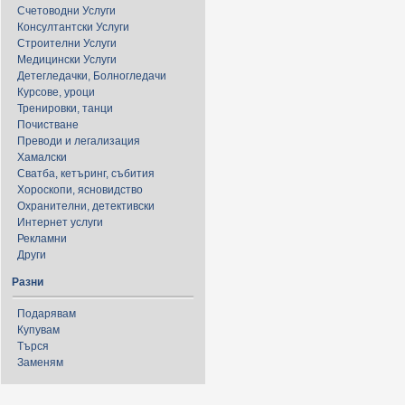
Счетоводни Услуги
Консултантски Услуги
Строителни Услуги
Медицински Услуги
Детегледачки, Болногледачи
Курсове, уроци
Тренировки, танци
Почистване
Преводи и легализация
Хамалски
Сватба, кетъринг, събития
Хороскопи, ясновидство
Охранителни, детективски
Интернет услуги
Рекламни
Други
Разни
Подарявам
Купувам
Търся
Заменям