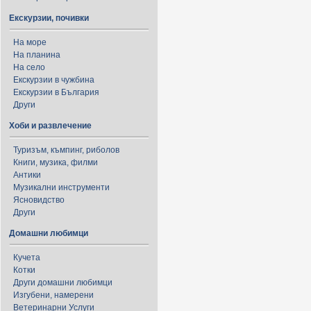
Екскурзии, почивки
На море
На планина
На село
Екскурзии в чужбина
Екскурзии в България
Други
Хоби и развлечение
Туризъм, къмпинг, риболов
Книги, музика, филми
Антики
Музикални инструменти
Ясновидство
Други
Домашни любимци
Кучета
Котки
Други домашни любимци
Изгубени, намерени
Ветеринарни Услуги