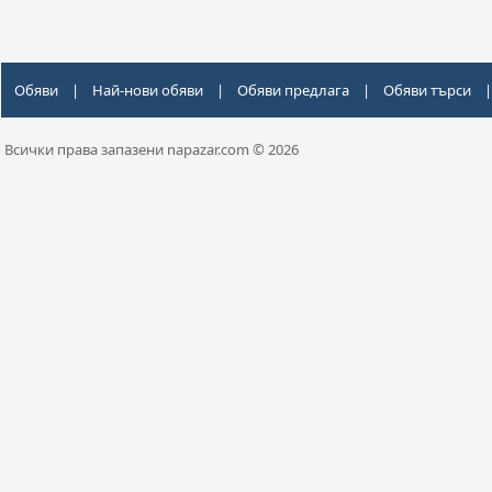
Обяви
|
Най-нови обяви
|
Обяви предлага
|
Обяви търси
|
Всички права запазени napazar.com © 2026