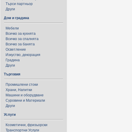
Търси партньор
Други
Дом и градина
Мебели
Всичко за кухнята
Всичко за спалнята
Всичко за банята
Осветление
Изкуство, декорация
Градина
Други
Търговия
Промишлени стоки
Храни, Напитки
Машини и оборудване
Суровини и Материали
Други
Услуги
Козметични, фризьорски
Транспортни Услуги