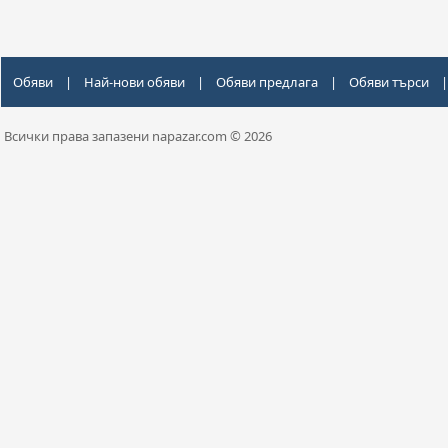
Обяви
|
Най-нови обяви
|
Обяви предлага
|
Обяви търси
|
Всички права запазени napazar.com © 2026