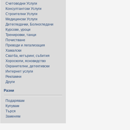
Счетоводни Услуги
Консултантски Услуги
Строителни Услуги
Медицински Услуги
Детегледачки, Болногледачи
Курсове, уроци
Тренировки, танци
Почистване
Преводи и легализация
Хамалски
Сватба, кетъринг, събития
Хороскопи, ясновидство
Охранителни, детективски
Интернет услуги
Рекламни
Други
Разни
Подарявам
Купувам
Търся
Заменям