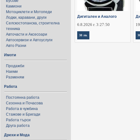
Бусове
Камиони
Мотоциклети и Мотопеди
Дигитален и Аналого
Ди
Лодки, каравани, други
Селскостопанска, строителна
6.8.2026 г. 3:27:50
19
техника
Авточасти и Аксесоари
38 лв.
3
Автосервизи и Автоуслуги
Авто Разни
Имоти
Продажби
Наеми
Разменям
Работа
Постоянна работа
Сезонна и Почасова
Работа в чужбина
Стажове и Бригади
Работа търси
Друга работа
Дрехи и Мода