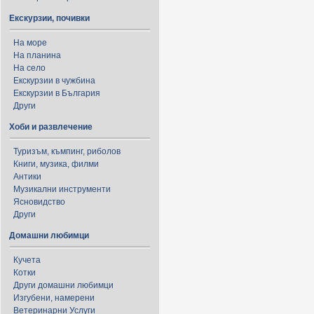
Екскурзии, почивки
На море
На планина
На село
Екскурзии в чужбина
Екскурзии в България
Други
Хоби и развлечение
Туризъм, къмпинг, риболов
Книги, музика, филми
Антики
Музикални инструменти
Ясновидство
Други
Домашни любимци
Кучета
Котки
Други домашни любимци
Изгубени, намерени
Ветеринарни Услуги