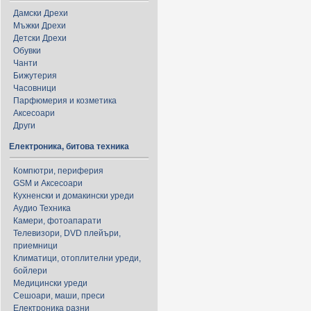
Дамски Дрехи
Мъжки Дрехи
Детски Дрехи
Обувки
Чанти
Бижутерия
Часовници
Парфюмерия и козметика
Аксесоари
Други
Електроника, битова техника
Компютри, периферия
GSM и Аксесоари
Кухненски и домакински уреди
Аудио Техника
Камери, фотоапарати
Телевизори, DVD плейъри,
приемници
Климатици, отоплителни уреди,
бойлери
Медицински уреди
Сешоари, маши, преси
Електроника разни