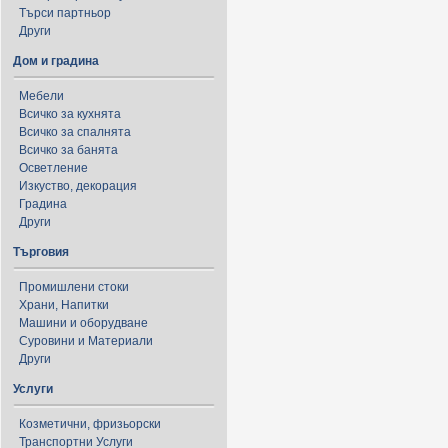
Търси партньор
Други
Дом и градина
Мебели
Всичко за кухнята
Всичко за спалнята
Всичко за банята
Осветление
Изкуство, декорация
Градина
Други
Търговия
Промишлени стоки
Храни, Напитки
Машини и оборудване
Суровини и Материали
Други
Услуги
Козметични, фризьорски
Транспортни Услуги