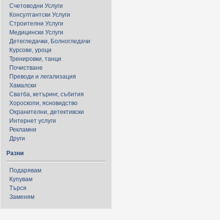
Счетоводни Услуги
Консултантски Услуги
Строителни Услуги
Медицински Услуги
Детегледачки, Болногледачи
Курсове, уроци
Тренировки, танци
Почистване
Преводи и легализация
Хамалски
Сватба, кетъринг, събития
Хороскопи, ясновидство
Охранителни, детективски
Интернет услуги
Рекламни
Други
Разни
Подарявам
Купувам
Търся
Заменям