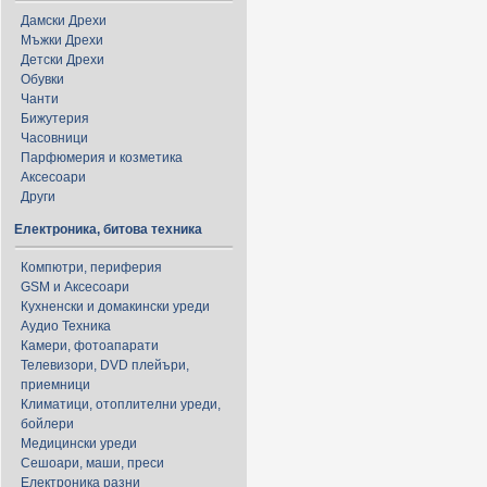
Дамски Дрехи
Мъжки Дрехи
Детски Дрехи
Обувки
Чанти
Бижутерия
Часовници
Парфюмерия и козметика
Аксесоари
Други
Електроника, битова техника
Компютри, периферия
GSM и Аксесоари
Кухненски и домакински уреди
Аудио Техника
Камери, фотоапарати
Телевизори, DVD плейъри,
приемници
Климатици, отоплителни уреди,
бойлери
Медицински уреди
Сешоари, маши, преси
Електроника разни