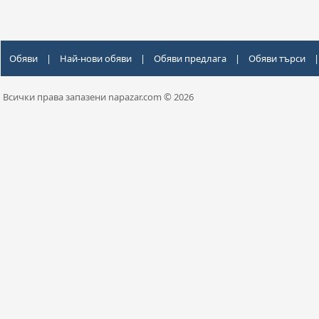
Обяви
|
Най-нови обяви
|
Обяви предлага
|
Обяви търси
|
Всички права запазени napazar.com © 2026