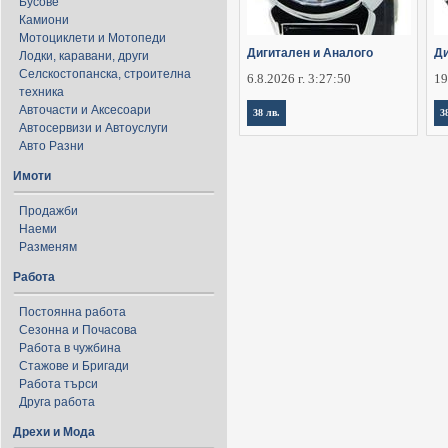
Бусове
Камиони
Мотоциклети и Мотопеди
Дигитален и Аналого
Ди
Лодки, каравани, други
Селскостопанска, строителна
6.8.2026 г. 3:27:50
19
техника
Авточасти и Аксесоари
38 лв.
3
Автосервизи и Автоуслуги
Авто Разни
Имоти
Продажби
Наеми
Разменям
Работа
Постоянна работа
Сезонна и Почасова
Работа в чужбина
Стажове и Бригади
Работа търси
Друга работа
Дрехи и Мода