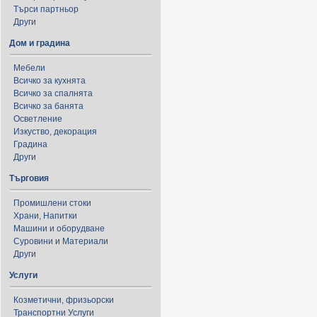
Търси партньор
Други
Дом и градина
Мебели
Всичко за кухнята
Всичко за спалнята
Всичко за банята
Осветление
Изкуство, декорация
Градина
Други
Търговия
Промишлени стоки
Храни, Напитки
Машини и оборудване
Суровини и Материали
Други
Услуги
Козметични, фризьорски
Транспортни Услуги