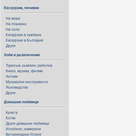
Екскурзии, почивки
На море
На планина
На село
Екскурзии в чужбина
Екскурзии в България
Други
Хоби и развлечение
Туризъм, къмпинг, риболов
Книги, музика, филми
Антики
Музикални инструменти
Ясновидство
Други
Домашни любимци
Кучета
Котки
Други домашни любимци
Изгубени, намерени
Ветеринарни Услуги