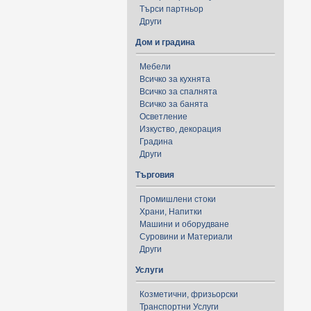
Търси партньор
Други
Дом и градина
Мебели
Всичко за кухнята
Всичко за спалнята
Всичко за банята
Осветление
Изкуство, декорация
Градина
Други
Търговия
Промишлени стоки
Храни, Напитки
Машини и оборудване
Суровини и Материали
Други
Услуги
Козметични, фризьорски
Транспортни Услуги