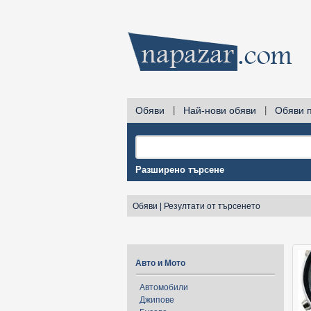
Обяви
|
Най-нови обяви
|
Обяви 
Разширено търсене
Обяви
|
Резултати от търсенето
Авто и Мото
Автомобили
Джипове