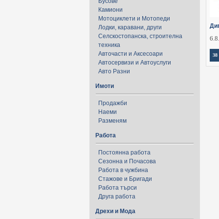
Бусове
Камиони
Мотоциклети и Мотопеди
Ди
Лодки, каравани, други
Селскостопанска, строителна
6.8
техника
Авточасти и Аксесоари
38
Автосервизи и Автоуслуги
Авто Разни
Имоти
Продажби
Наеми
Разменям
Работа
Постоянна работа
Сезонна и Почасова
Работа в чужбина
Стажове и Бригади
Работа търси
Друга работа
Дрехи и Мода