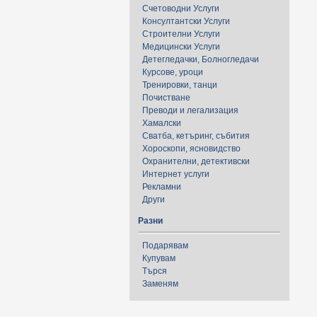
Счетоводни Услуги
Консултантски Услуги
Строителни Услуги
Медицински Услуги
Детегледачки, Болногледачи
Курсове, уроци
Тренировки, танци
Почистване
Преводи и легализация
Хамалски
Сватба, кетъринг, събития
Хороскопи, ясновидство
Охранителни, детективски
Интернет услуги
Рекламни
Други
Разни
Подарявам
Купувам
Търся
Заменям