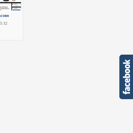
асовн
25:32