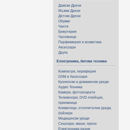
Дамски Дрехи
Мъжки Дрехи
Детски Дрехи
Обувки
Чанти
Бижутерия
Часовници
Парфюмерия и козметика
Аксесоари
Други
Електроника, битова техника
Компютри, периферия
GSM и Аксесоари
Кухненски и домакински уреди
Аудио Техника
Камери, фотоапарати
Телевизори, DVD плейъри,
приемници
Климатици, отоплителни уреди,
бойлери
Медицински уреди
Сешоари, маши, преси
Електроника разни