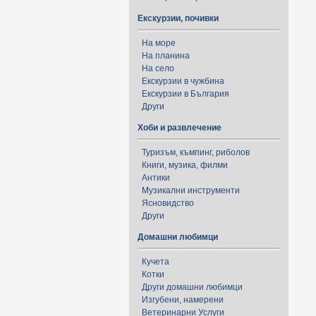
Екскурзии, почивки
На море
На планина
На село
Екскурзии в чужбина
Екскурзии в България
Други
Хоби и развлечение
Туризъм, къмпинг, риболов
Книги, музика, филми
Антики
Музикални инструменти
Ясновидство
Други
Домашни любимци
Кучета
Котки
Други домашни любимци
Изгубени, намерени
Ветеринарни Услуги