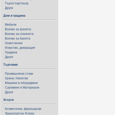
Търси партньор
Други
Дом и градина
Мебели
Всичко за кухнята
Всичко за спалнята
Всичко за банята
Осветление
Изкуство, декорация
Градина
Други
Търговия
Промишлени стоки
Храни, Напитки
Машини и оборудване
Суровини и Материали
Други
Услуги
Козметични, фризьорски
Транспортни Услуги