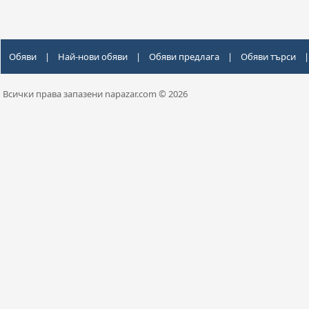
Обяви
|
Най-нови обяви
|
Обяви предлага
|
Обяви търси
|
Всички права запазени napazar.com © 2026