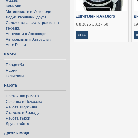
Бусове
Камиони
Мотоциклети и Мотопеди
Дигитален и Аналого
Ди
Лодки, каравани, други
Селскостопанска, строителна
6.8.2026 г. 3:27:50
19
техника
Авточасти и Аксесоари
38 лв.
3
Автосервизи и Автоуслуги
Авто Разни
Имоти
Продажби
Наеми
Разменям
Работа
Постоянна работа
Сезонна и Почасова
Работа в чужбина
Стажове и Бригади
Работа търси
Друга работа
Дрехи и Мода