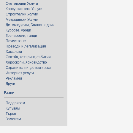
Счетоводни Услуги
Консултантски Услуги
Строителни Услуги
Медицински Услуги
Детегледачки, Болногледачи
Курсове, уроци
Тренировки, танци
Почистване
Преводи и легализация
Хамалски
Сватба, кетъринг, събития
Хороскопи, ясновидство
Охранителни, детективски
Интернет услуги
Рекламни
Други
Разни
Подарявам
Купувам
Търся
Заменям