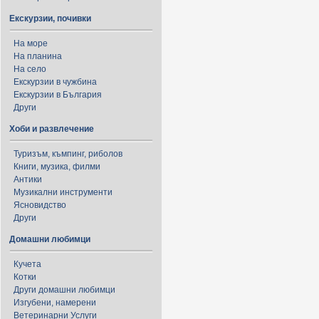
Екскурзии, почивки
На море
На планина
На село
Екскурзии в чужбина
Екскурзии в България
Други
Хоби и развлечение
Туризъм, къмпинг, риболов
Книги, музика, филми
Антики
Музикални инструменти
Ясновидство
Други
Домашни любимци
Кучета
Котки
Други домашни любимци
Изгубени, намерени
Ветеринарни Услуги