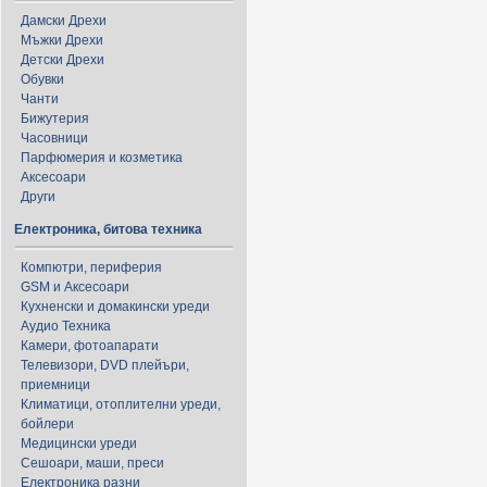
Дамски Дрехи
Мъжки Дрехи
Детски Дрехи
Обувки
Чанти
Бижутерия
Часовници
Парфюмерия и козметика
Аксесоари
Други
Електроника, битова техника
Компютри, периферия
GSM и Аксесоари
Кухненски и домакински уреди
Аудио Техника
Камери, фотоапарати
Телевизори, DVD плейъри,
приемници
Климатици, отоплителни уреди,
бойлери
Медицински уреди
Сешоари, маши, преси
Електроника разни