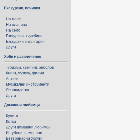
Екскурзии, почивки
На море
На планина
На село
Екскурзии в чужбина
Екскурзии в България
Други
Хоби и развлечение
Туризъм, къмпинг, риболов
Книги, музика, филми
Антики
Музикални инструменти
Ясновидство
Други
Домашни любимци
Кучета
Котки
Други домашни любимци
Изгубени, намерени
Ветеринарни Услуги