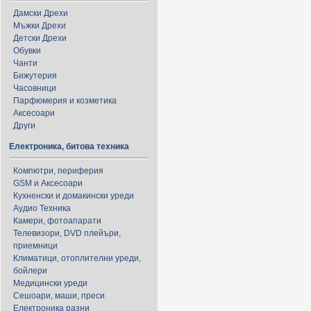
Дамски Дрехи
Мъжки Дрехи
Детски Дрехи
Обувки
Чанти
Бижутерия
Часовници
Парфюмерия и козметика
Аксесоари
Други
Електроника, битова техника
Компютри, периферия
GSM и Аксесоари
Кухненски и домакински уреди
Аудио Техника
Камери, фотоапарати
Телевизори, DVD плейъри,
приемници
Климатици, отоплителни уреди,
бойлери
Медицински уреди
Сешоари, маши, преси
Електроника разни