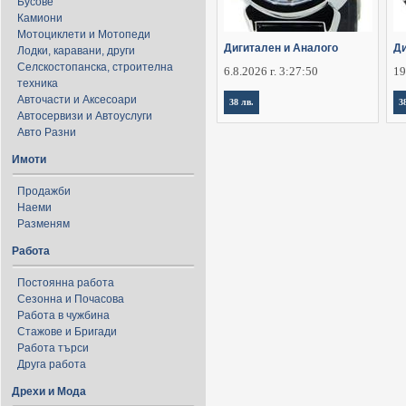
Бусове
Камиони
Мотоциклети и Мотопеди
Дигитален и Аналого
Ди
Лодки, каравани, други
Селскостопанска, строителна
6.8.2026 г. 3:27:50
19
техника
Авточасти и Аксесоари
38 лв.
3
Автосервизи и Автоуслуги
Авто Разни
Имоти
Продажби
Наеми
Разменям
Работа
Постоянна работа
Сезонна и Почасова
Работа в чужбина
Стажове и Бригади
Работа търси
Друга работа
Дрехи и Мода