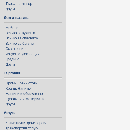
Търси партньор
Други
Дом и градина
Мебели
Всичко за кухнята
Всичко за спалнята
Всичко за банята
Осветление
Изкуство, декорация
Градина
Други
Търговия
Промишлени стоки
Храни, Напитки
Машини и оборудване
Суровини и Материали
Други
Услуги
Козметични, фризьорски
Транспортни Услуги