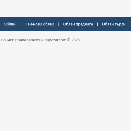
Обяви
|
Най-нови обяви
|
Обяви предлага
|
Обяви търси
|
Всички права запазени napazar.com © 2026