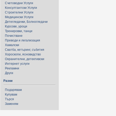
Счетоводни Услуги
Консултантски Услуги
Строителни Услуги
Медицински Услуги
Детегледачки, Болногледачи
Курсове, уроци
Тренировки, танци
Почистване
Преводи и легализация
Хамалски
Сватба, кетъринг, събития
Хороскопи, ясновидство
Охранителни, детективски
Интернет услуги
Рекламни
Други
Разни
Подарявам
Купувам
Търся
Заменям