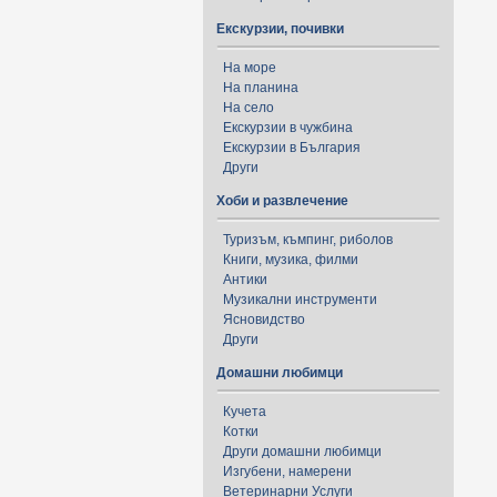
Екскурзии, почивки
На море
На планина
На село
Екскурзии в чужбина
Екскурзии в България
Други
Хоби и развлечение
Туризъм, къмпинг, риболов
Книги, музика, филми
Антики
Музикални инструменти
Ясновидство
Други
Домашни любимци
Кучета
Котки
Други домашни любимци
Изгубени, намерени
Ветеринарни Услуги