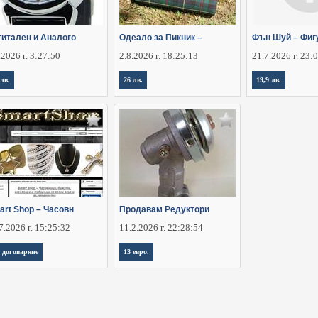
гитален и Аналого
Одеало за Пикник –
Фън Шуй – Фиг
.2026 г. 3:27:50
2.8.2026 г. 18:25:13
21.7.2026 г. 23:
 лв.
26 лв.
19,9 лв.
art Shop – Часовн
Продавам Редуктори
7.2026 г. 15:25:32
11.2.2026 г. 22:28:54
 договаряне
13 евро.