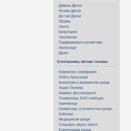
Дамски Дрехи
Мъжки Дрехи
Детски Дрехи
Обувки
Чанти
Бижутерия
Часовници
Парфюмерия и козметика
Аксесоари
Други
Електроника, битова техника
Компютри, периферия
GSM и Аксесоари
Кухненски и домакински уреди
Аудио Техника
Камери, фотоапарати
Телевизори, DVD плейъри,
приемници
Климатици, отоплителни уреди,
бойлери
Медицински уреди
Сешоари, маши, преси
Електроника разни