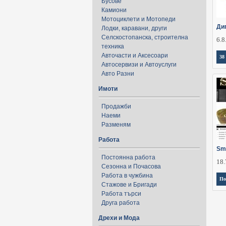
Бусове
Камиони
Мотоциклети и Мотопеди
Ди
Лодки, каравани, други
Селскостопанска, строителна
6.8
техника
Авточасти и Аксесоари
38
Автосервизи и Автоуслуги
Авто Разни
Имоти
Продажби
Наеми
Разменям
Работа
Sm
Постоянна работа
18.
Сезонна и Почасова
Работа в чужбина
По
Стажове и Бригади
Работа търси
Друга работа
Дрехи и Мода