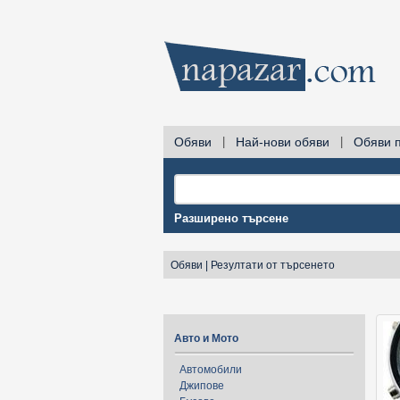
Обяви
|
Най-нови обяви
|
Обяви 
Разширено търсене
Обяви
|
Резултати от търсенето
Авто и Мото
Автомобили
Джипове