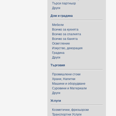
Търси партньор
Други
Дом и градина
Мебели
Всичко за кухнята
Всичко за спалнята
Всичко за банята
Осветление
Изкуство, декорация
Градина
Други
Търговия
Промишлени стоки
Храни, Напитки
Машини и оборудване
Суровини и Материали
Други
Услуги
Козметични, фризьорски
Транспортни Услуги