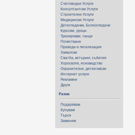
Счетоводни Услуги
Консултантски Услуги
Строителни Услуги
Медицински Услуги
Детегледачки, Болногледачи
Курсове, уроци
Тренировки, танци
Почистване
Преводи и легализация
Хамалски
Сватба, кетъринг, събития
Хороскопи, ясновидство
Охранителни, детективски
Интернет услуги
Рекламни
Други
Разни
Подарявам
Купувам
Търся
Заменям