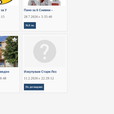
 за У
Пано за 6 Снимки –
6:15
28.7.2026 г. 5:35:40
36,8 лв.
аведен
Изкупувам Стари Лоз
30:48
11.2.2026 г. 22:29:12
По договаряне