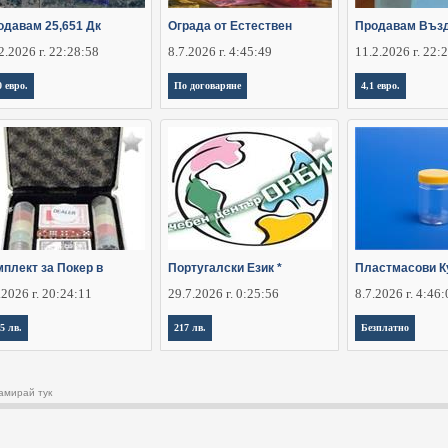
одавам 25,651 Дк
Ограда от Естествен
Продавам Въз
2.2026 г. 22:28:58
8.7.2026 г. 4:45:49
11.2.2026 г. 22:
0 евро.
По договаряне
4,1 евро.
мплект за Покер в
Португалски Език *
Пластмасови К
.2026 г. 20:24:11
29.7.2026 г. 0:25:56
8.7.2026 г. 4:46
,5 лв.
217 лв.
Безплатно
амирай тук