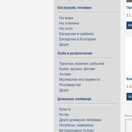
Екскурзии, почивки
Пр
11.
На море
На планина
82
На село
Екскурзии в чужбина
Екскурзии в България
Други
Хоби и развлечение
Туризъм, къмпинг, риболов
Книги, музика, филми
Антики
Ко
Музикални инструменти
Ясновидство
1.8
Други
34
Домашни любимци
Кучета
Котки
Рекл
Други домашни любимци
Изгубени, намерени
Ветеринарни Услуги