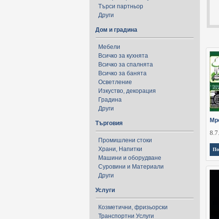
Търси партньор
Други
Дом и градина
Мебели
Всичко за кухнята
Всичко за спалнята
Всичко за банята
Осветление
Изкуство, декорация
Градина
Други
Мр
Търговия
8.7
Промишлени стоки
Храни, Напитки
По
Машини и оборудване
Суровини и Материали
Други
Услуги
Козметични, фризьорски
Транспортни Услуги