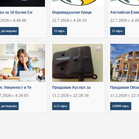
фа за 16 Бучки Си
Индивидуални Уроци
Английски Език
.2026 г. 4:46:00
22.7.2026 г. 4:26:10
22.7.2026 г. 4:2
 договаряне
13 евро.
13 евро.
с Увереност в Тя
Продавам Ауспух за
Продавам Обз
7.2026 г. 4:26:05
11.2.2026 г. 22:28:56
11.2.2026 г. 22:
 договаряне
6,15 евро.
120000 евро.