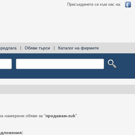
Присъединете се към нас на:
предлага
|
Обяви търси
|
Каталог на фирмите
а намерени обяви за "
продавам-zuk
".
едложения: