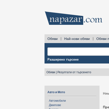
Обяви
|
Най-нови обяви
|
Обяви 
Разширено търсене
Обяви
|
Резултати от търсенето
Авто и Мото
Ням
Автомобили
Джипове
Пр