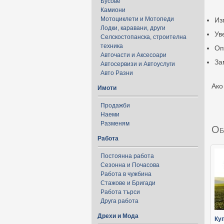
Бусове
Камиони
Мотоциклети и Мотопеди
Из
Лодки, каравани, други
Ув
Селскостопанска, строителна
техника
Оп
Авточасти и Аксесоари
За
Автосервизи и Автоуслуги
Авто Разни
Ако
Имоти
Продажби
Наеми
Разменям
Об
Работа
Постоянна работа
Сезонна и Почасова
Работа в чужбина
Стажове и Бригади
Работа търси
Друга работа
Дрехи и Мода
Ку