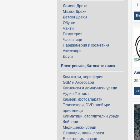
11.
Дамски Дрехи
Мъжки Дрехи
По
Детски Дрехи
Обувки
Чанти
Бижутерия
Часовници
Парфюмерия и козметика
Аксесоари
Други
Електроника, битова техника
Анг
Компютри, периферия
29.
GSM и Аксесоари
Кухненски и домакински уреди
21
Аудио Техника
Камери, фотоапарати
Телевизори, DVD плейъри,
приемници
Климатици, отоплителни уреди,
бойлери
Медицински уреди
Сешоари, маши, преси
Електроника разни