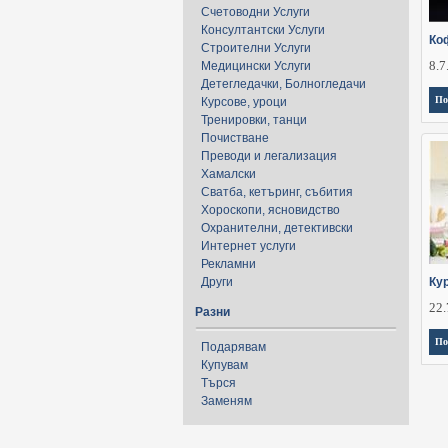
Счетоводни Услуги
Консултантски Услуги
Ко
Строителни Услуги
8.7
Медицински Услуги
Детегледачки, Болногледачи
По
Курсове, уроци
Тренировки, танци
Почистване
Преводи и легализация
Хамалски
Сватба, кетъринг, събития
Хороскопи, ясновидство
Охранителни, детективски
Интернет услуги
Рекламни
Други
Кур
22.
Разни
По
Подарявам
Купувам
Търся
Заменям