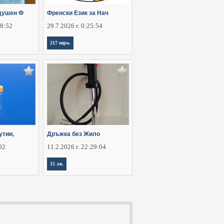
душен Ф
Френски Език за Нач
28:52
29.7.2026 г. 0:25:54
217 евро.
утии,
Дръжка без Жило
:02
11.2.2026 г. 22:29:04
15 лв.