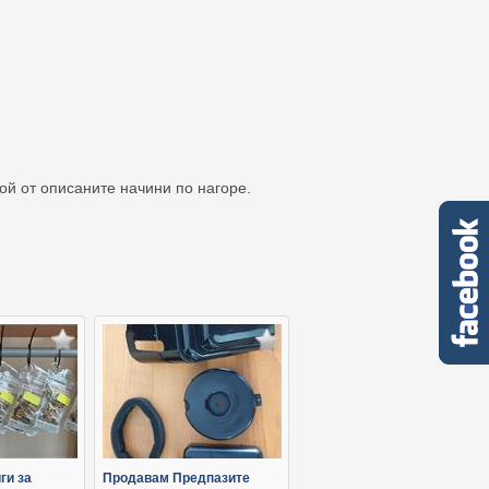
кой от описаните начини по нагоре.
ги за
Продавам Предпазите