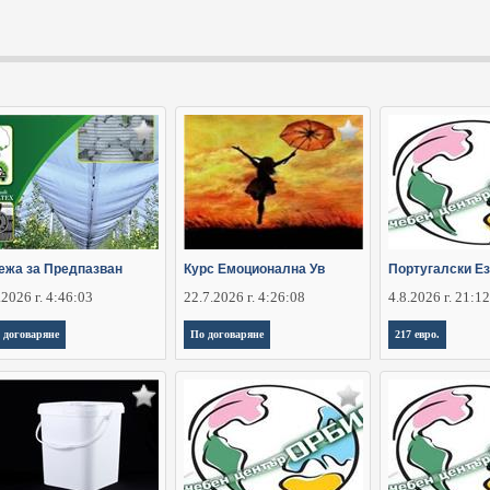
ежа за Предпазван
Курс Емоционална Ув
Португалски Ез
.2026 г. 4:46:03
22.7.2026 г. 4:26:08
4.8.2026 г. 21:1
 договаряне
По договаряне
217 евро.