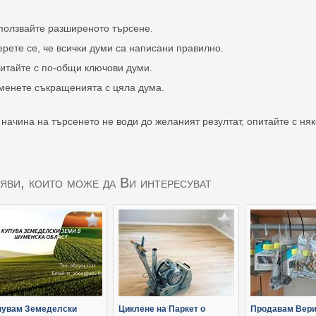
ползвайте разширеното търсене.
ерете се, че всички думи са написани правилно.
итайте с по-общи ключови думи.
менете съкращенията с цяла дума.
 начина на търсенето не води до желаният резултат, опитайте с ня
яви, които може да Ви интересуват
пувам Земеделски
Циклене на Паркет о
Продавам Вери