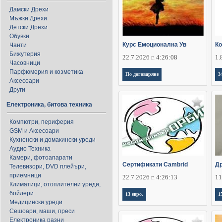
Дамски Дрехи
Мъжки Дрехи
Детски Дрехи
Обувки
Курс Емоционална Ув
Ко
Чанти
Бижутерия
22.7.2026 г. 4:26:08
1.
Часовници
Парфюмерия и козметика
По договаряне
3
Аксесоари
Други
Електроника, битова техника
Компютри, периферия
GSM и Аксесоари
Кухненски и домакински уреди
Аудио Техника
Камери, фотоапарати
Сертификати Cambrid
Д
Телевизори, DVD плейъри,
приемници
22.7.2026 г. 4:26:13
11
Климатици, отоплителни уреди,
бойлери
13 евро.
1
Медицински уреди
Сешоари, маши, преси
Електроника разни