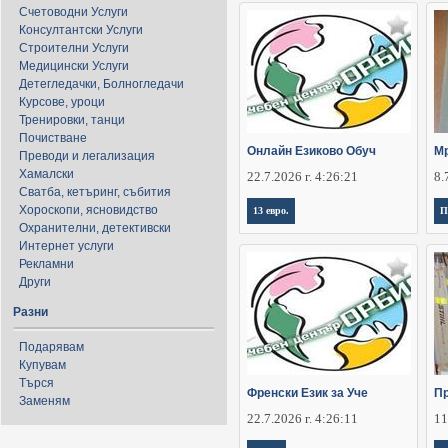
Счетоводни Услуги
Консултантски Услуги
Строителни Услуги
Медицински Услуги
Детегледачки, Болногледачи
Курсове, уроци
Тренировки, танци
Почистване
Онлайн Езиково Обуч
Мр
Преводи и легализация
Хамалски
22.7.2026 г. 4:26:21
8.
Сватба, кетъринг, събития
Хороскопи, ясновидство
13 евро.
П
Охранителни, детективски
Интернет услуги
Рекламни
Други
Разни
Подарявам
Купувам
Търся
Френски Език за Уче
Пр
Заменям
22.7.2026 г. 4:26:11
11