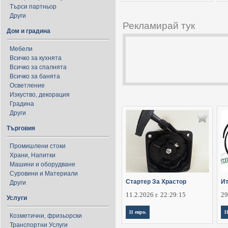
Търси партньор
Други
Рекламирай тук
Дом и градина
Мебели
Всичко за кухнята
Всичко за спалнята
Всичко за банята
Осветление
Изкуство, декорация
Градина
Други
Търговия
Промишлени стоки
Храни, Напитки
Машини и оборудване
Суровини и Материали
Стартер За Храстор
Ит
Други
11.2.2026 г. 22:29:15
29
Услуги
11 евро.
1
Козметични, фризьорски
Транспортни Услуги