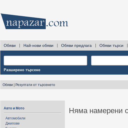
Обяви
|
Най-нови обяви
|
Обяви предлага
|
Обяви търси
|
Разширено търсене
Обяви
|
Резултати от търсенето
Авто и Мото
Няма намерени о
Автомобили
Джипове