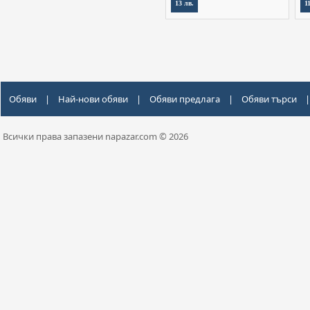
13 лв.
1
Обяви
|
Най-нови обяви
|
Обяви предлага
|
Обяви търси
|
Всички права запазени napazar.com © 2026