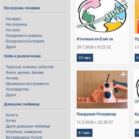
Екскурзии, почивки
На море
На планина
На село
Екскурзии в чужбина
Италиански Език за
Пр
Екскурзии в България
Други
29.7.2026 г. 0:25:52
11
Хоби и развлечение
255 евро.
9
Туризъм, къмпинг, риболов
Книги, музика, филми
Антики
Музикални инструменти
Ясновидство
Други
Домашни любимци
Продавам Резервоар
Ку
Кучета
Котки
11.2.2026 г. 22:28:57
29
Други домашни любимци
Изгубени, намерени
8,7 евро.
2
Ветеринарни Услуги