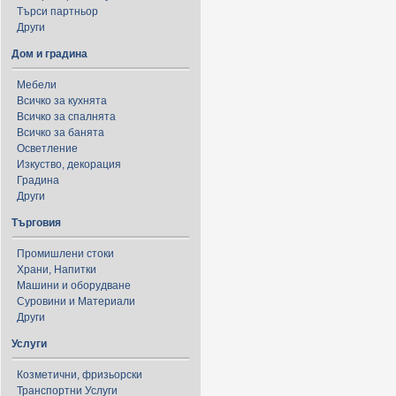
Търси партньор
Други
Дом и градина
Мебели
Всичко за кухнята
Всичко за спалнята
Всичко за банята
Осветление
Изкуство, декорация
Градина
Други
Търговия
Промишлени стоки
Храни, Напитки
Машини и оборудване
Суровини и Материали
Други
Услуги
Козметични, фризьорски
Транспортни Услуги