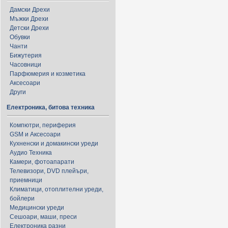
Дамски Дрехи
Мъжки Дрехи
Детски Дрехи
Обувки
Чанти
Бижутерия
Часовници
Парфюмерия и козметика
Аксесоари
Други
Електроника, битова техника
Компютри, периферия
GSM и Аксесоари
Кухненски и домакински уреди
Аудио Техника
Камери, фотоапарати
Телевизори, DVD плейъри,
приемници
Климатици, отоплителни уреди,
бойлери
Медицински уреди
Сешоари, маши, преси
Електроника разни