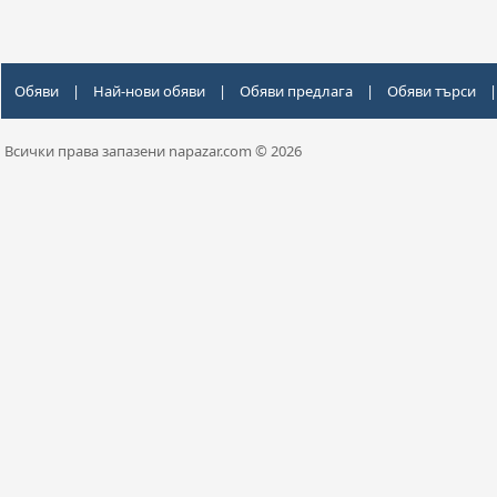
Обяви
|
Най-нови обяви
|
Обяви предлага
|
Обяви търси
|
Всички права запазени napazar.com © 2026