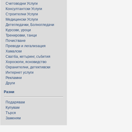
Счетоводни Услуги
Консултантски Услуги
Строителни Услуги
Медицински Услуги
Детегледачки, Болногледачи
Курсове, уроци
Тренировки, танци
Почистване
Преводи и легализация
Хамалски
Сватба, кетъринг, събития
Хороскопи, ясновидство
Охранителни, детективски
Интернет услуги
Рекламни
Други
Разни
Подарявам
Купувам
Търся
Заменям