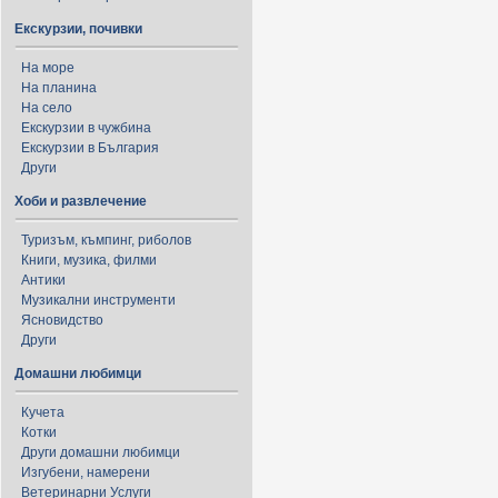
Екскурзии, почивки
На море
На планина
На село
Екскурзии в чужбина
Екскурзии в България
Други
Хоби и развлечение
Туризъм, къмпинг, риболов
Книги, музика, филми
Антики
Музикални инструменти
Ясновидство
Други
Домашни любимци
Кучета
Котки
Други домашни любимци
Изгубени, намерени
Ветеринарни Услуги