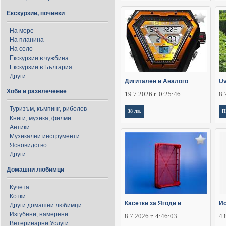
Екскурзии, почивки
На море
На планина
На село
Екскурзии в чужбина
Екскурзии в България
Други
Дигитален и Аналого
Uv
Хоби и развлечение
19.7.2026 г. 0:25:46
8.
Туризъм, къмпинг, риболов
38 лв.
П
Книги, музика, филми
Антики
Музикални инструменти
Ясновидство
Други
Домашни любимци
Кучета
Котки
Касетки за Ягоди и
Ис
Други домашни любимци
Изгубени, намерени
8.7.2026 г. 4:46:03
4.
Ветеринарни Услуги