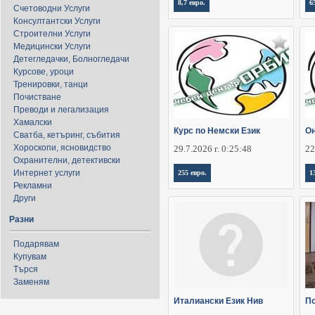
8,7 евро.
6
Счетоводни Услуги
Консултантски Услуги
Строителни Услуги
Медицински Услуги
Детегледачки, Болногледачи
Курсове, уроци
Тренировки, танци
Почистване
Преводи и легализация
Хамалски
Курс по Немски Език
Он
Сватба, кетъринг, събития
Хороскопи, ясновидство
29.7.2026 г. 0:25:48
22
Охранителни, детективски
Интернет услуги
255 евро.
1
Рекламни
Други
Разни
Подарявам
Купувам
Търся
Заменям
Италиански Език Нив
По