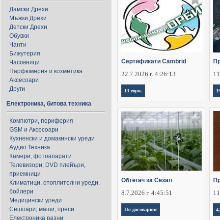
Дамски Дрехи
Мъжки Дрехи
Детски Дрехи
Обувки
Чанти
Бижутерия
Сертификати Cambrid
П
Часовници
Парфюмерия и козметика
22.7.2026 г. 4:26:13
11
Аксесоари
Други
13 евро.
1
Електроника, битова техника
Компютри, периферия
GSM и Аксесоари
Кухненски и домакински уреди
Аудио Техника
Камери, фотоапарати
Телевизори, DVD плейъри,
приемници
Обтегач за Сезал
П
Климатици, отоплителни уреди,
бойлери
8.7.2026 г. 4:45:51
11
Медицински уреди
Сешоари, маши, преси
По договаряне
4
Електроника разни