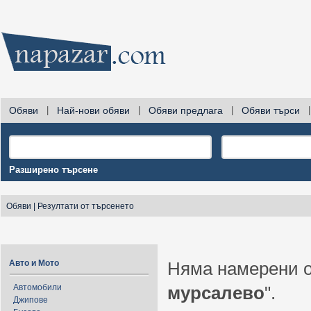
Обяви
|
Най-нови обяви
|
Обяви предлага
|
Обяви търси
|
Разширено търсене
Обяви
|
Резултати от търсенето
Авто и Мото
Няма намерени о
Автомобили
мурсалево
".
Джипове