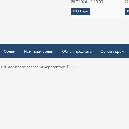
29.7.2026 г. 0:25:53
22
255,64 евро.
1
Обяви
|
Най-нови обяви
|
Обяви предлага
|
Обяви търси
|
Всички права запазени napazar.com © 2026