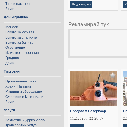
Търси партньор
По договаряне
2
Други
Дом и градина
Рекламирай тук
Мебели
Всичко за кухнята
Всичко за спалнята
Всичко за банята
Осветление
Изкуство, декорация
Градина
Други
Търговия
Промишлени стоки
Храни, Напитки
Машини и оборудване
Суровини и Материали
Други
Услуги
Продавам Резервоар
Сл
11.2.2026 г. 22:28:57
2.
Козметични, фризьорски
Транспортни Услуги