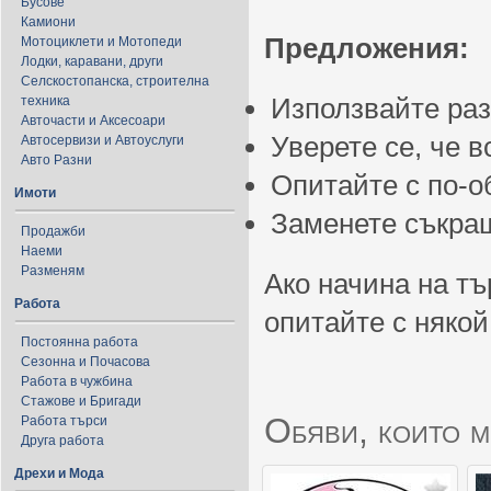
Бусове
Камиони
Предложения:
Мотоциклети и Мотопеди
Лодки, каравани, други
Селскостопанска, строителна
Използвайте ра
техника
Авточасти и Аксесоари
Уверете се, че 
Автосервизи и Автоуслуги
Авто Разни
Опитайте с по-
Имоти
Заменете съкращ
Продажби
Наеми
Разменям
Ако начина на тъ
Работа
опитайте с някой
Постоянна работа
Сезонна и Почасова
Работа в чужбина
Стажове и Бригади
Обяви, които м
Работа търси
Друга работа
Дрехи и Мода