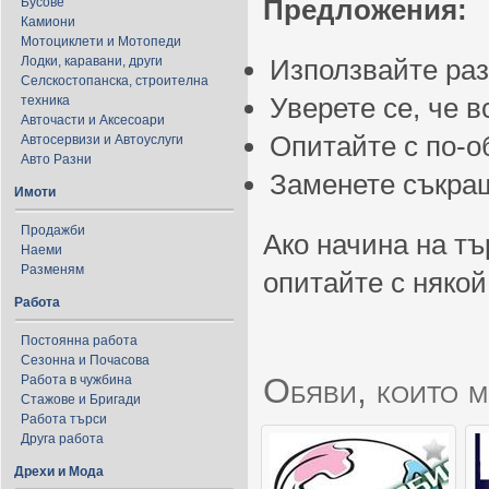
Предложения:
Бусове
Камиони
Мотоциклети и Мотопеди
Лодки, каравани, други
Използвайте ра
Селскостопанска, строителна
Уверете се, че 
техника
Авточасти и Аксесоари
Опитайте с по-
Автосервизи и Автоуслуги
Авто Разни
Заменете съкращ
Имоти
Продажби
Ако начина на тъ
Наеми
Разменям
опитайте с някой
Работа
Постоянна работа
Сезонна и Почасова
Обяви, които м
Работа в чужбина
Стажове и Бригади
Работа търси
Друга работа
Дрехи и Мода