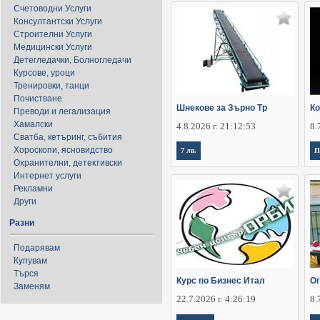
Счетоводни Услуги
Консултантски Услуги
Строителни Услуги
Медицински Услуги
Детегледачки, Болногледачи
Курсове, уроци
Тренировки, танци
Почистване
Шнекове за Зърно Тр
Ко
Преводи и легализация
Хамалски
4.8.2026 г. 21:12:53
8.
Сватба, кетъринг, събития
Хороскопи, ясновидство
7 лв.
П
Охранителни, детективски
Интернет услуги
Рекламни
Други
Разни
Подарявам
Купувам
Търся
Курс по Бизнес Итал
О
Заменям
22.7.2026 г. 4:26:19
8.