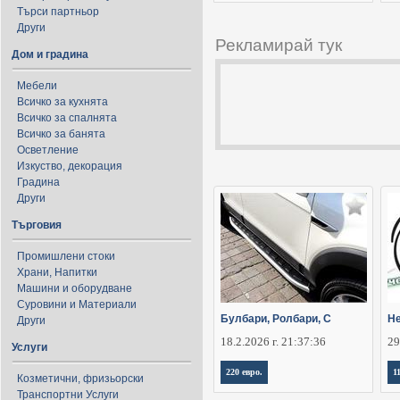
Търси партньор
Други
Рекламирай тук
Дом и градина
Мебели
Всичко за кухнята
Всичко за спалнята
Всичко за банята
Осветление
Изкуство, декорация
Градина
Други
Търговия
Промишлени стоки
Храни, Напитки
Машини и оборудване
Суровини и Материали
Булбари, Ролбари, С
Не
Други
18.2.2026 г. 21:37:36
29
Услуги
220 евро.
1
Козметични, фризьорски
Транспортни Услуги