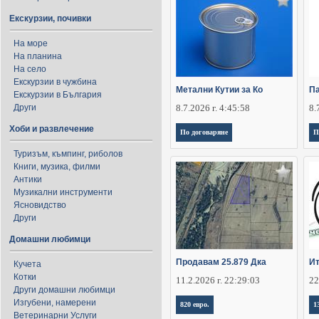
Екскурзии, почивки
На море
На планина
На село
Екскурзии в чужбина
Метални Кутии за Ко
П
Екскурзии в България
Други
8.7.2026 г. 4:45:58
8.
Хоби и развлечение
По договаряне
П
Туризъм, къмпинг, риболов
Книги, музика, филми
Антики
Музикални инструменти
Ясновидство
Други
Домашни любимци
Продавам 25.879 Дка
Ит
Кучета
Котки
11.2.2026 г. 22:29:03
22
Други домашни любимци
Изгубени, намерени
820 евро.
1
Ветеринарни Услуги