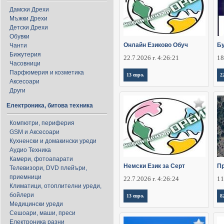
Дамски Дрехи
Мъжки Дрехи
Детски Дрехи
Обувки
Онлайн Езиково Обуч
Бу
Чанти
Бижутерия
22.7.2026 г. 4:26:21
18
Часовници
Парфюмерия и козметика
13 евро.
2
Аксесоари
Други
Електроника, битова техника
Компютри, периферия
GSM и Аксесоари
Кухненски и домакински уреди
Аудио Техника
Камери, фотоапарати
Немски Език за Серт
Пр
Телевизори, DVD плейъри,
приемници
22.7.2026 г. 4:26:24
11
Климатици, отоплителни уреди,
бойлери
13 евро.
8
Медицински уреди
Сешоари, маши, преси
Електроника разни