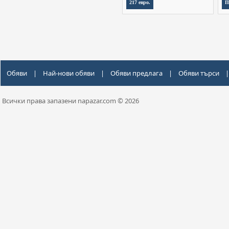
217 евро.
П
Обяви
|
Най-нови обяви
|
Обяви предлага
|
Обяви търси
|
Всички права запазени napazar.com © 2026