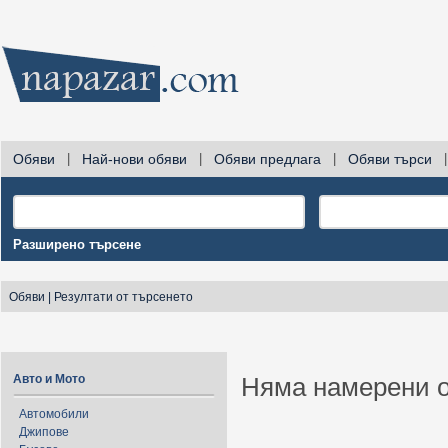
Обяви
|
Най-нови обяви
|
Обяви предлага
|
Обяви търси
|
Разширено търсене
Обяви
|
Резултати от търсенето
Авто и Мото
Няма намерени о
Автомобили
Джипове