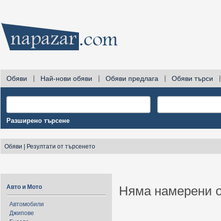
Обяви
|
Най-нови обяви
|
Обяви предлага
|
Обяви търси
|
Разширено търсене
Обяви
|
Резултати от търсенето
Авто и Мото
Няма намерени о
Автомобили
Джипове