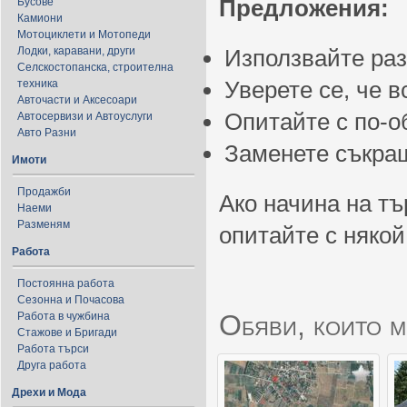
Предложения:
Бусове
Камиони
Мотоциклети и Мотопеди
Лодки, каравани, други
Използвайте ра
Селскостопанска, строителна
Уверете се, че 
техника
Авточасти и Аксесоари
Опитайте с по-
Автосервизи и Автоуслуги
Авто Разни
Заменете съкращ
Имоти
Продажби
Ако начина на тъ
Наеми
Разменям
опитайте с някой
Работа
Постоянна работа
Сезонна и Почасова
Обяви, които м
Работа в чужбина
Стажове и Бригади
Работа търси
Друга работа
Дрехи и Мода