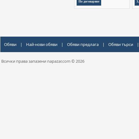
По договаряне
3
Обяви
|
Най-нови обяви
|
Обяви предлага
|
Обяви търси
|
Всички права запазени napazar.com © 2026