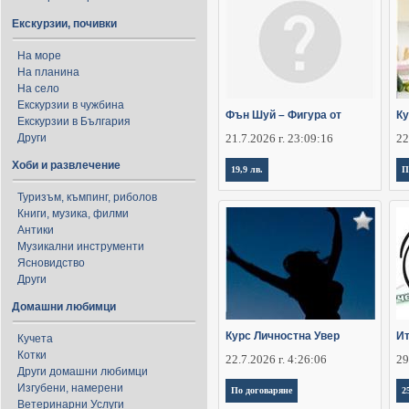
Екскурзии, почивки
На море
На планина
На село
Екскурзии в чужбина
Фън Шуй – Фигура от
Ку
Екскурзии в България
Други
21.7.2026 г. 23:09:16
22
Хоби и развлечение
19,9 лв.
П
Туризъм, къмпинг, риболов
Книги, музика, филми
Антики
Музикални инструменти
Ясновидство
Други
Домашни любимци
Курс Личностна Увер
Ит
Кучета
Котки
22.7.2026 г. 4:26:06
29
Други домашни любимци
Изгубени, намерени
По договаряне
2
Ветеринарни Услуги