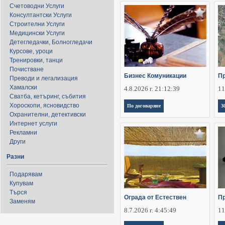
Счетоводни Услуги
Консултантски Услуги
Строителни Услуги
Медицински Услуги
Детегледачки, Болногледачи
Курсове, уроци
Тренировки, танци
Почистване
Бизнес Комуникации
Пр
Преводи и легализация
Хамалски
4.8.2026 г. 21:12:39
11
Сватба, кетъринг, събития
Хороскопи, ясновидство
По договаряне
3
Охранителни, детективски
Интернет услуги
Рекламни
Други
Разни
Подарявам
Купувам
Търся
Ограда от Естествен
Пр
Заменям
8.7.2026 г. 4:45:49
11