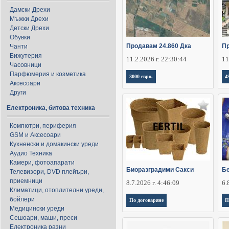
Дамски Дрехи
Мъжки Дрехи
Детски Дрехи
Обувки
Продавам 24.860 Дка
Пр
Чанти
Бижутерия
11.2.2026 г. 22:30:44
11
Часовници
Парфюмерия и козметика
3000 евро.
4
Аксесоари
Други
Електроника, битова техника
Компютри, периферия
GSM и Аксесоари
Кухненски и домакински уреди
Аудио Техника
Камери, фотоапарати
Биоразградими Сакси
Бе
Телевизори, DVD плейъри,
приемници
8.7.2026 г. 4:46:09
6.
Климатици, отоплителни уреди,
бойлери
По договаряне
П
Медицински уреди
Сешоари, маши, преси
Електроника разни