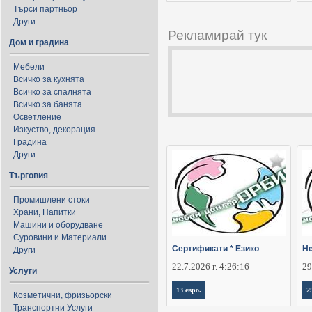
Търси партньор
Други
Рекламирай тук
Дом и градина
Мебели
Всичко за кухнята
Всичко за спалнята
Всичко за банята
Осветление
Изкуство, декорация
Градина
Други
Търговия
Промишлени стоки
Храни, Напитки
Машини и оборудване
Суровини и Материали
Сертификати * Езико
Не
Други
22.7.2026 г. 4:26:16
29
Услуги
13 евро.
2
Козметични, фризьорски
Транспортни Услуги