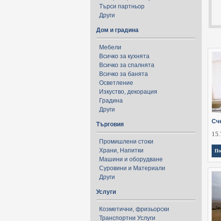
Търси партньор
Други
Дом и градина
Мебели
Всичко за кухнята
Всичко за спалнята
Всичко за банята
Осветление
Изкуство, декорация
Градина
Други
Сч
Търговия
15.
Промишлени стоки
Храни, Напитки
По
Машини и оборудване
Суровини и Материали
Други
Услуги
Козметични, фризьорски
Транспортни Услуги