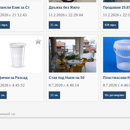
пански Език за Ст
Дръжка без Жило
Продавам 25.8
.2026 г. 21:12:43
11.2.2026 г. 22:29:04
11.2.2026 г. 22:
5 евро.
15 лв.
820 евро.
фички за Разсад
Стаи под Наем на 50
Пластмасови К
.2026 г. 4:45:52
8.7.2026 г. 4:46:14
8.7.2026 г. 4:46
 лв.
13 лв.
По договаряне
амирай тук