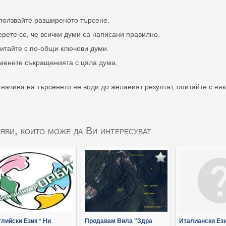
ползвайте разширеното търсене.
ерете се, че всички думи са написани правилно.
итайте с по-общи ключови думи.
менете съкращенията с цяла дума.
 начина на търсенето не води до желаният резултат, опитайте с ня
яви, които може да Ви интересуват
лийски Език * Ни
Продавам Вила "Здра
Италиански Ез