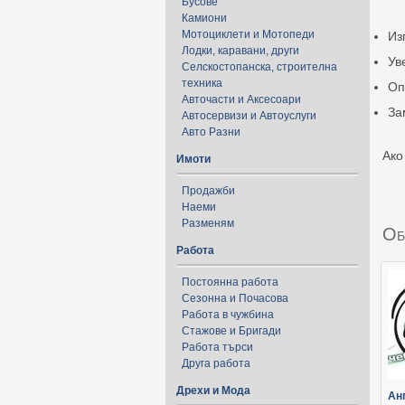
Бусове
Камиони
Мотоциклети и Мотопеди
Из
Лодки, каравани, други
Ув
Селскостопанска, строителна
техника
Оп
Авточасти и Аксесоари
За
Автосервизи и Автоуслуги
Авто Разни
Ако
Имоти
Продажби
Наеми
Разменям
Об
Работа
Постоянна работа
Сезонна и Почасова
Работа в чужбина
Стажове и Бригади
Работа търси
Друга работа
Дрехи и Мода
Анг