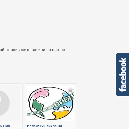
кой от описаните начини по нагоре.
ик Нив
Испански Език за На