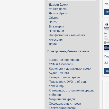
29.
Дамски Дрехи
Мъжки Дрехи
21
Детски Дрехи
Обувки
Чанти
Бижутерия
Часовници
Парфюмерия и козметика
Аксесоари
Други
Електроника, битова техника
Га
Компютри, периферия
2.6
GSM и Аксесоари
Кухненски и домакински уреди
По
Аудио Техника
Камери, фотоапарати
Телевизори, DVD плейъри,
приемници
Климатици, отоплителни уреди,
бойлери
Медицински уреди
Сешоари, маши, преси
Електроника разни