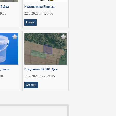
79 Дка
Италиански Език за
29:03
22.7.2026 г. 4:26:16
13 евро.
утии и
Продавам 42,501 Дка
:00
11.2.2026 г. 22:29:05
820 евро.