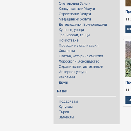
Счетоводни Услуги
Консултантски Услуги
Пр
Строителни Услуги
11.
Медицински Услуги
Детегледачки, Болногледачи
82
Курсове, уроци
Тренировки, танци
Почистване
Преводи и легализация
Хамалски
Сватба, кетъринг, събития
Хороскопи, ясновидство
Охранителни, детективски
Интернет услуги
Рекламни
Други
Пр
11.
Разни
15
Подарявам
Купувам
Търся
Заменям