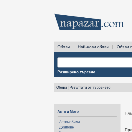
Обяви
|
Най-нови обяви
|
Обяви 
Разширено търсене
Обяви
|
Резултати от търсенето
Авто и Мото
Ням
Автомобили
Джипове
Пр