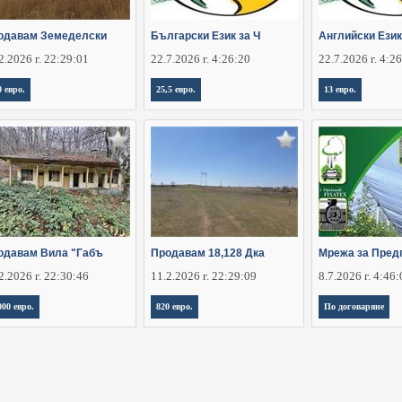
одавам Земеделски
Български Език за Ч
Английски Език
2.2026 г. 22:29:01
22.7.2026 г. 4:26:20
22.7.2026 г. 4:2
0 евро.
25,5 евро.
13 евро.
одавам Вила "Габъ
Продавам 18,128 Дка
Мрежа за Пред
2.2026 г. 22:30:46
11.2.2026 г. 22:29:09
8.7.2026 г. 4:46
000 евро.
820 евро.
По договаряне