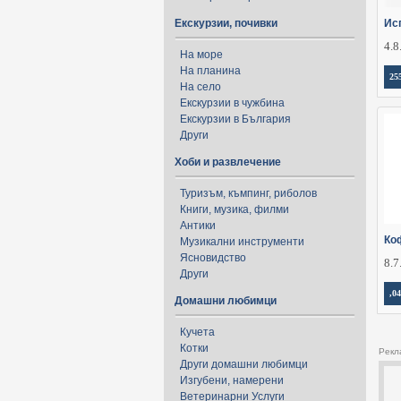
Екскурзии, почивки
Ис
4.8
На море
На планина
25
На село
Екскурзии в чужбина
Екскурзии в България
Други
Хоби и развлечение
Туризъм, къмпинг, риболов
Книги, музика, филми
Антики
Ко
Музикални инструменти
Ясновидство
8.7
Други
,04
Домашни любимци
Кучета
Котки
Рекл
Други домашни любимци
Изгубени, намерени
Ветеринарни Услуги