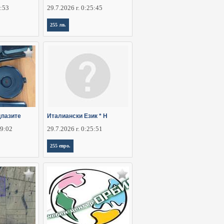
5:53
29.7.2026 г. 0:25:45
255 лв.
пазите
Италиански Език * Н
29:02
29.7.2026 г. 0:25:51
255 евро.