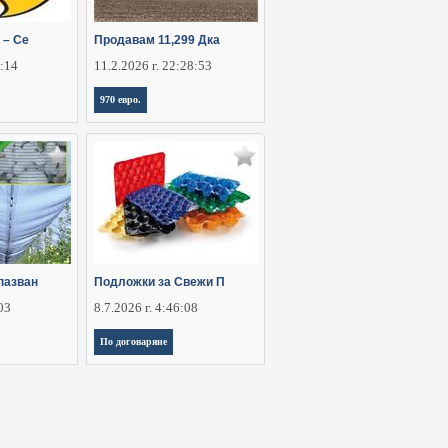
 – Се
Продавам 11,299 Дка
6:14
11.2.2026 г. 22:28:53
970 евро.
пазван
Подложки за Свежи П
:03
8.7.2026 г. 4:46:08
По договаряне