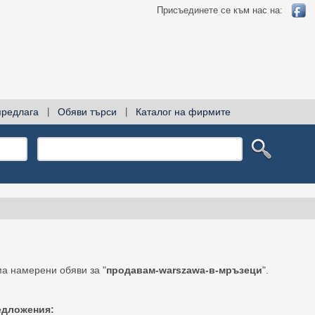
Присъединете се към нас на:
предлага
|
Обяви търси
|
Каталог на фирмите
а намерени обяви за "
продавам-warszawa-в-мръзеци
".
едложения: