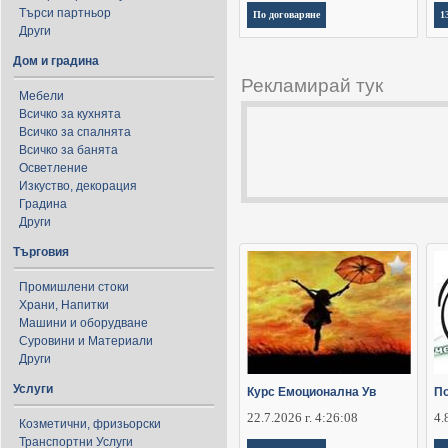
Търси партньор
По договаряне
1
Други
Дом и градина
Рекламирай тук
Мебели
Всичко за кухнята
Всичко за спалнята
Всичко за банята
Осветление
Изкуство, декорация
Градина
Други
Търговия
Промишлени стоки
Храни, Напитки
Машини и оборудване
Суровини и Материали
Други
Услуги
Курс Емоционална Ув
По
22.7.2026 г. 4:26:08
4.
Козметични, фризьорски
Транспортни Услуги