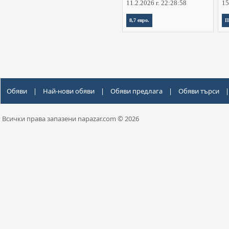
11.2.2026 г. 22:28:58
15
8,7 евро.
П
Обяви
|
Най-нови обяви
|
Обяви предлага
|
Обяви търси
|
Всички права запазени napazar.com © 2026