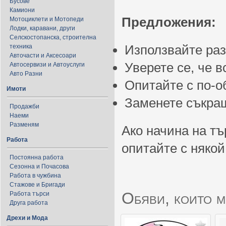
Бусове
Камиони
Предложения:
Мотоциклети и Мотопеди
Лодки, каравани, други
Селскостопанска, строителна
Използвайте ра
техника
Авточасти и Аксесоари
Уверете се, че 
Автосервизи и Автоуслуги
Авто Разни
Опитайте с по-
Имоти
Заменете съкращ
Продажби
Наеми
Разменям
Ако начина на тъ
Работа
опитайте с някой
Постоянна работа
Сезонна и Почасова
Работа в чужбина
Стажове и Бригади
Обяви, които м
Работа търси
Друга работа
Дрехи и Мода