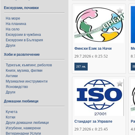
Екскурзии, почивки
На море
На планина
На село
Екскурзии в чужбина
Екскурзии в България
Други
Фински Език за Начи
Ме
Хоби и развлечение
29.7.2026 г. 0:25:52
8.
Туризъм, къмпинг, риболов
217 лв.
П
Книги, музика, филми
Антики
Музикални инструменти
Ясновидство
Други
Домашни любимци
Кучета
Котки
Стандарт за Управле
Ра
Други домашни любимци
Изгубени, намерени
29.7.2026 г. 0:25:45
4.
Ветеринарни Услуги