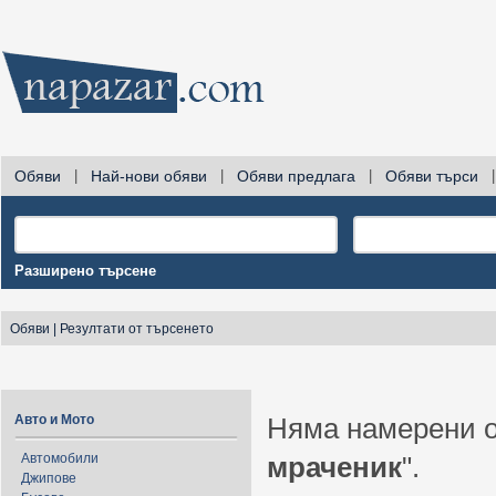
Обяви
|
Най-нови обяви
|
Обяви предлага
|
Обяви търси
|
Разширено търсене
Обяви
|
Резултати от търсенето
Авто и Мото
Няма намерени о
Автомобили
мраченик
".
Джипове