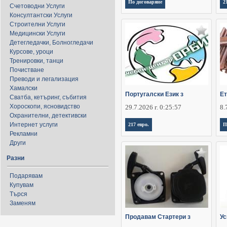
По договаряне
2
Счетоводни Услуги
Консултантски Услуги
Строителни Услуги
Медицински Услуги
Детегледачки, Болногледачи
Курсове, уроци
Тренировки, танци
Почистване
Преводи и легализация
Хамалски
Португалски Език з
Ет
Сватба, кетъринг, събития
Хороскопи, ясновидство
29.7.2026 г. 0:25:57
8.
Охранителни, детективски
Интернет услуги
217 евро.
П
Рекламни
Други
Разни
Подарявам
Купувам
Търся
Заменям
Продавам Стартери з
Ус