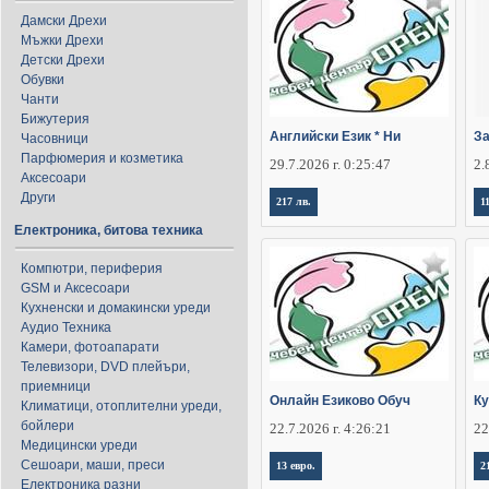
Дамски Дрехи
Мъжки Дрехи
Детски Дрехи
Обувки
Чанти
Бижутерия
Английски Език * Ни
За
Часовници
Парфюмерия и козметика
29.7.2026 г. 0:25:47
2.
Аксесоари
Други
217 лв.
1
Електроника, битова техника
Компютри, периферия
GSM и Аксесоари
Кухненски и домакински уреди
Аудио Техника
Камери, фотоапарати
Телевизори, DVD плейъри,
приемници
Онлайн Езиково Обуч
Ку
Климатици, отоплителни уреди,
бойлери
22.7.2026 г. 4:26:21
22
Медицински уреди
Сешоари, маши, преси
13 евро.
2
Електроника разни