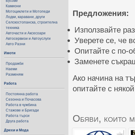
Бусове
Камиони
Предложения:
Мотоциклети и Мотопеди
Лодки, каравани, други
Селскостопанска, строителна
Използвайте ра
техника
Авточасти и Аксесоари
Уверете се, че 
Автосервизи и Автоуслуги
Авто Разни
Опитайте с по-
Имоти
Заменете съкращ
Продажби
Наеми
Разменям
Ако начина на тъ
Работа
опитайте с някой
Постоянна работа
Сезонна и Почасова
Работа в чужбина
Стажове и Бригади
Обяви, които м
Работа търси
Друга работа
Дрехи и Мода