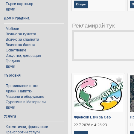
Търси партньор
13 евро.
П
Други
Дом и градина
Рекламирай тук
Мебели
Всичко за кухнята
Всичко за спалнята
Всичко за банята
Осветление
Изкуство, декорация
Градина
Други
Търговия
Промишлени стоки
Храни, Напитки
Машини и оборудване
Суровини и Материали
Други
Услуги
Френски Език за Сер
Пр
22.7.2026 г. 4:26:23
11
Козметични, фризьорски
Транспортни Услуги