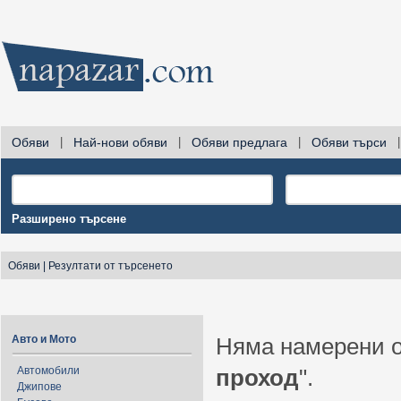
Обяви
|
Най-нови обяви
|
Обяви предлага
|
Обяви търси
|
Разширено търсене
Обяви
|
Резултати от търсенето
Авто и Мото
Няма намерени о
Автомобили
проход
".
Джипове