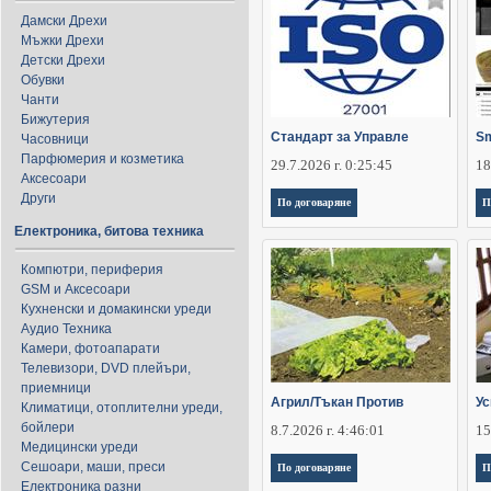
Дамски Дрехи
Мъжки Дрехи
Детски Дрехи
Обувки
Чанти
Бижутерия
Стандарт за Управле
Sm
Часовници
Парфюмерия и козметика
29.7.2026 г. 0:25:45
18
Аксесоари
Други
По договаряне
П
Електроника, битова техника
Компютри, периферия
GSM и Аксесоари
Кухненски и домакински уреди
Аудио Техника
Камери, фотоапарати
Телевизори, DVD плейъри,
приемници
Агрил/Тъкан Против
Ус
Климатици, отоплителни уреди,
бойлери
8.7.2026 г. 4:46:01
15
Медицински уреди
Сешоари, маши, преси
По договаряне
П
Електроника разни