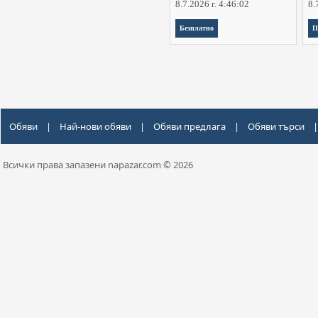
8.7.2026 г. 4:46:02
8.
Безплатно
П
Обяви
|
Най-нови обяви
|
Обяви предлага
|
Обяви търси
|
Всички права запазени napazar.com © 2026