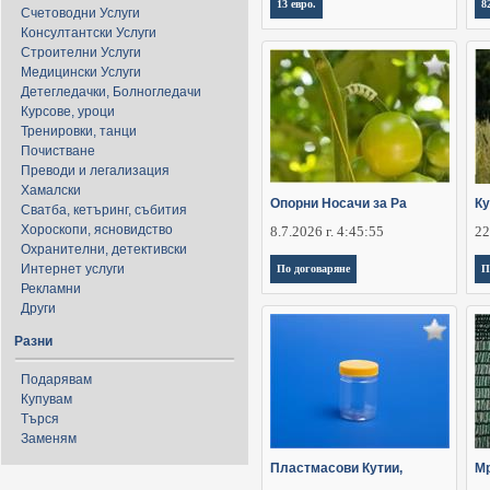
13 евро.
8
Счетоводни Услуги
Консултантски Услуги
Строителни Услуги
Медицински Услуги
Детегледачки, Болногледачи
Курсове, уроци
Тренировки, танци
Почистване
Преводи и легализация
Хамалски
Oпорни Носачи за Ра
Ку
Сватба, кетъринг, събития
Хороскопи, ясновидство
8.7.2026 г. 4:45:55
22
Охранителни, детективски
Интернет услуги
По договаряне
П
Рекламни
Други
Разни
Подарявам
Купувам
Търся
Заменям
Пластмасови Кутии,
Мр