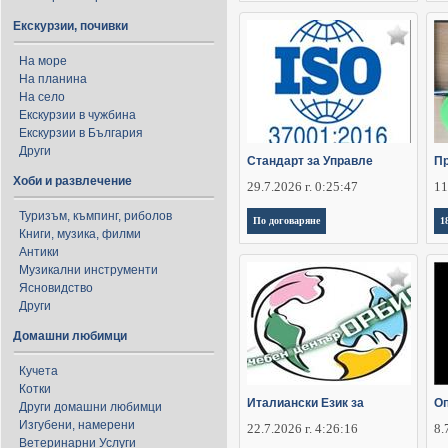
Екскурзии, почивки
На море
На планина
На село
Екскурзии в чужбина
Екскурзии в България
Други
Стандарт за Управле
Пр
Хоби и развлечение
29.7.2026 г. 0:25:47
11
Туризъм, къмпинг, риболов
По договаряне
1
Книги, музика, филми
Антики
Музикални инструменти
Ясновидство
Други
Домашни любимци
Кучета
Котки
Италиански Език за
Оп
Други домашни любимци
Изгубени, намерени
22.7.2026 г. 4:26:16
8.
Ветеринарни Услуги