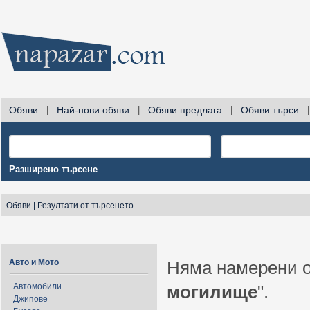
Обяви
|
Най-нови обяви
|
Обяви предлага
|
Обяви търси
|
Разширено търсене
Обяви
|
Резултати от търсенето
Авто и Мото
Няма намерени о
Автомобили
могилище
".
Джипове