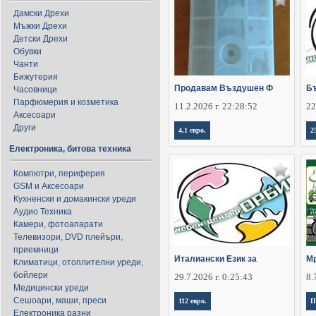
Дамски Дрехи
Мъжки Дрехи
Детски Дрехи
Обувки
Чанти
Бижутерия
Продавам Въздушен Ф
Бъ
Часовници
Парфюмерия и козметика
11.2.2026 г. 22:28:52
22
Аксесоари
Други
4,1 евро.
2
Електроника, битова техника
Компютри, периферия
GSM и Аксесоари
Кухненски и домакински уреди
Аудио Техника
Камери, фотоапарати
Телевизори, DVD плейъри,
приемници
Италиански Език за
Мр
Климатици, отоплителни уреди,
бойлери
29.7.2026 г. 0:25:43
8.
Медицински уреди
Сешоари, маши, преси
112 евро.
П
Електроника разни