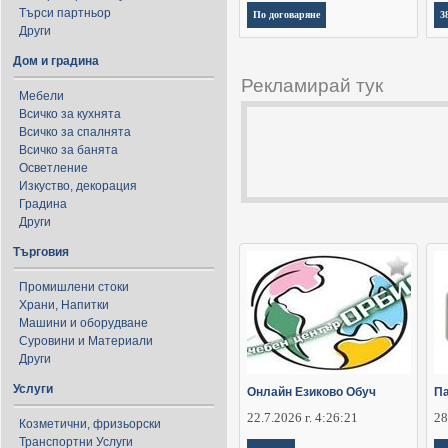
Търси партньор
По договаряне
3
Други
Дом и градина
Рекламирай тук
Мебели
Всичко за кухнята
Всичко за спалнята
Всичко за банята
Осветление
Изкуство, декорация
Градина
Други
Търговия
Промишлени стоки
Храни, Напитки
Машини и оборудване
Суровини и Материали
Други
Услуги
Онлайн Езиково Обуч
Па
22.7.2026 г. 4:26:21
28
Козметични, фризьорски
Транспортни Услуги