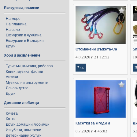
Екскурзии, почивки
На море
На планина
На село
Екскурзии в чужбина
Екскурзии в България
Други
Стоманени Въжета-Са
Sm
Хоби и развлечение
4.8.2026 г. 21:12:52
18
Туризъм, къмпинг, риболов
7 лв.
П
Книги, музика, филми
Антики
Музикални инструменти
Ясновидство
Други
Домашни любимци
Кучета
Котки
Касетки за Ягоди и
Ди
Други домашни любимци
Изгубени, намерени
8.7.2026 г. 4:46:03
6.
Ветеринарни Услуги