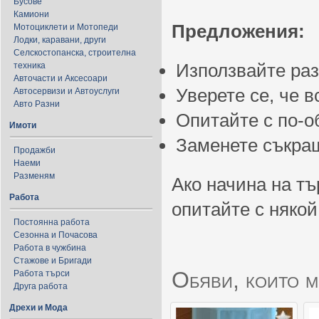
Бусове
Камиони
Предложения:
Мотоциклети и Мотопеди
Лодки, каравани, други
Селскостопанска, строителна
Използвайте ра
техника
Авточасти и Аксесоари
Уверете се, че 
Автосервизи и Автоуслуги
Авто Разни
Опитайте с по-
Имоти
Заменете съкращ
Продажби
Наеми
Разменям
Ако начина на тъ
Работа
опитайте с някой
Постоянна работа
Сезонна и Почасова
Работа в чужбина
Стажове и Бригади
Обяви, които м
Работа търси
Друга работа
Дрехи и Мода