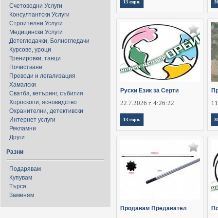
13 евро.
3
Счетоводни Услуги
Консултантски Услуги
Строителни Услуги
Медицински Услуги
Детегледачки, Болногледачи
Курсове, уроци
Тренировки, танци
Почистване
Преводи и легализация
Хамалски
Руски Език за Серти
Пр
Сватба, кетъринг, събития
Хороскопи, ясновидство
22.7.2026 г. 4:26:22
11
Охранителни, детективски
Интернет услуги
13 евро.
3
Рекламни
Други
Разни
Подарявам
Купувам
Търся
Заменям
Продавам Предавател
По