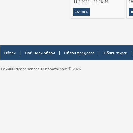
11.2.2026 г. 22:28:56
29
19,4 евро.
1
Обяви
|
Най-нови обяви
|
Обяви предлага
|
Обяви търси
|
Всички права запазени napazar.com © 2026