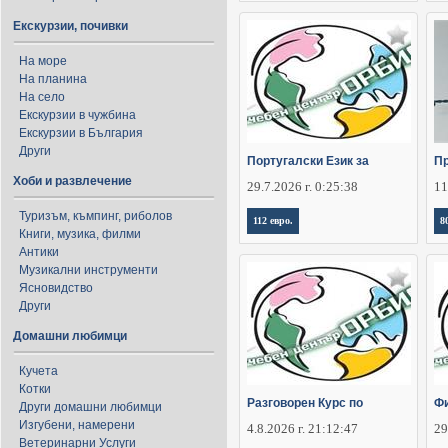
Екскурзии, почивки
На море
На планина
На село
Екскурзии в чужбина
Екскурзии в България
Други
Португалски Език за
П
Хоби и развлечение
29.7.2026 г. 0:25:38
11
Туризъм, къмпинг, риболов
112 евро.
8
Книги, музика, филми
Антики
Музикални инструменти
Ясновидство
Други
Домашни любимци
Кучета
Котки
Разговорен Курс по
Фи
Други домашни любимци
Изгубени, намерени
4.8.2026 г. 21:12:47
29
Ветеринарни Услуги