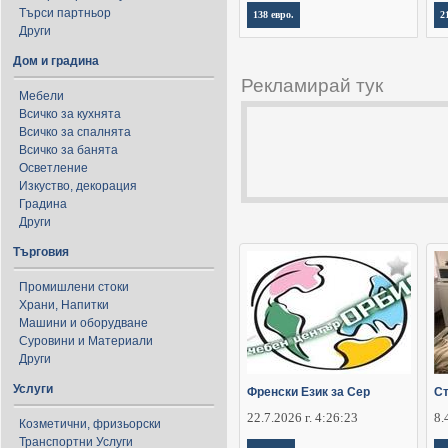
Търси партньор
138 евро.
2
Други
Дом и градина
Рекламирай тук
Мебели
Всичко за кухнята
Всичко за спалнята
Всичко за банята
Осветление
Изкуство, декорация
Градина
Други
Търговия
Промишлени стоки
Храни, Напитки
Машини и оборудване
Суровини и Материали
Други
Услуги
Френски Език за Сер
Ст
22.7.2026 г. 4:26:23
8.
Козметични, фризьорски
Транспортни Услуги