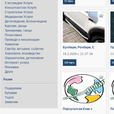
13 евро.
3
Счетоводни Услуги
Консултантски Услуги
Строителни Услуги
Медицински Услуги
Детегледачки, Болногледачи
Курсове, уроци
Тренировки, танци
Почистване
Преводи и легализация
Хамалски
Булбари, Ролбари, С
Пр
Сватба, кетъринг, събития
Хороскопи, ясновидство
18.2.2026 г. 21:37:36
11
Охранителни, детективски
Интернет услуги
220 евро.
8
Рекламни
Други
Разни
Подарявам
Купувам
Търся
Заменям
Португалски Език з
По