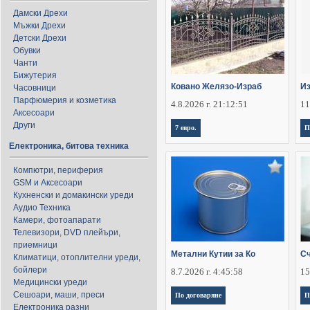
Дамски Дрехи
Мъжки Дрехи
Детски Дрехи
Обувки
Чанти
Бижутерия
Ковано Желязо-Израб
Из
Часовници
Парфюмерия и козметика
4.8.2026 г. 21:12:51
11
Аксесоари
Други
7 евро.
П
Електроника, битова техника
Компютри, периферия
GSM и Аксесоари
Кухненски и домакински уреди
Аудио Техника
Камери, фотоапарати
Телевизори, DVD плейъри,
приемници
Метални Кутии за Ко
Сч
Климатици, отоплителни уреди,
бойлери
8.7.2026 г. 4:45:58
15
Медицински уреди
Сешоари, маши, преси
По договаряне
П
Електроника разни