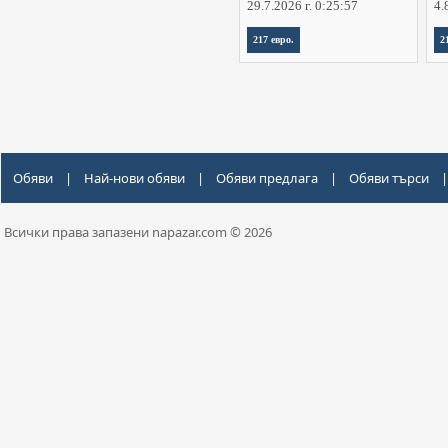
29.7.2026 г. 0:25:57
4.
217 евро.
2
Обяви
|
Най-нови обяви
|
Обяви предлага
|
Обяви търси
|
Всички права запазени napazar.com © 2026