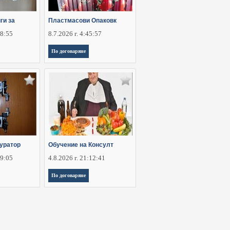
ги за
Пластмасови Опаковк
28:55
8.7.2026 г. 4:45:57
По договаряне
уратор
Обучение на Консулт
29:05
4.8.2026 г. 21:12:41
По договаряне