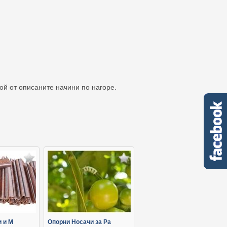
кой от описаните начини по нагоре.
и и М
Oпорни Носачи за Ра