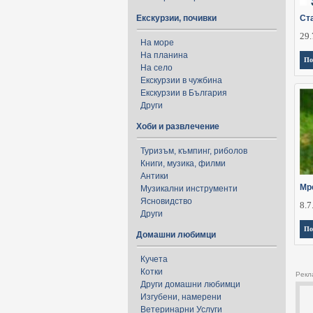
Екскурзии, почивки
Ст
29.
На море
На планина
По
На село
Екскурзии в чужбина
Екскурзии в България
Други
Хоби и развлечение
Туризъм, къмпинг, риболов
Книги, музика, филми
Антики
Мр
Музикални инструменти
Ясновидство
8.7
Други
По
Домашни любимци
Кучета
Котки
Рекл
Други домашни любимци
Изгубени, намерени
Ветеринарни Услуги