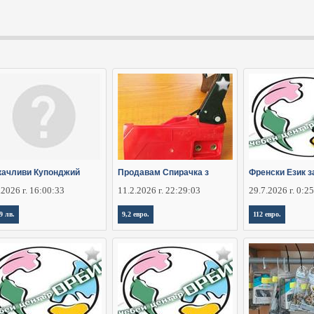
качливи Купонджий
Продавам Спирачка з
Френски Език з
.2026 г. 16:00:33
11.2.2026 г. 22:29:03
29.7.2026 г. 0:2
9 лв.
9,2 евро.
112 евро.