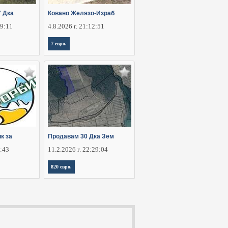
7 Дка
Ковано Желязо-Израб
29:11
4.8.2026 г. 21:12:51
7 евро.
к за
Продавам 30 Дка Зем
5:43
11.2.2026 г. 22:29:04
820 евро.