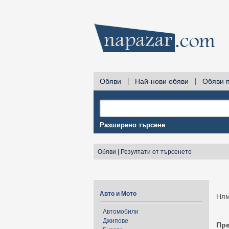
Обяви
|
Най-нови обяви
|
Обяви 
Разширено търсене
Обяви
|
Резултати от търсенето
Авто и Мото
Ням
Автомобили
Джипове
Пр