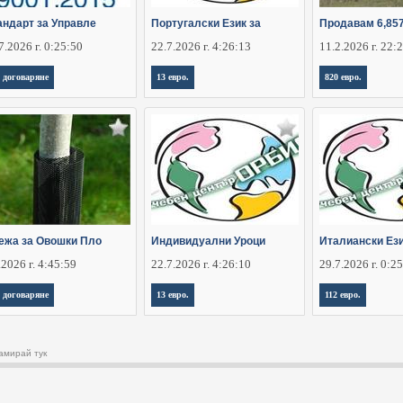
андарт за Управле
Португалски Език за
Продавам 6,85
7.2026 г. 0:25:50
22.7.2026 г. 4:26:13
11.2.2026 г. 22:
 договаряне
13 евро.
820 евро.
ежа за Овошки Пло
Индивидуални Уроци
Италиански Ези
.2026 г. 4:45:59
22.7.2026 г. 4:26:10
29.7.2026 г. 0:2
 договаряне
13 евро.
112 евро.
амирай тук