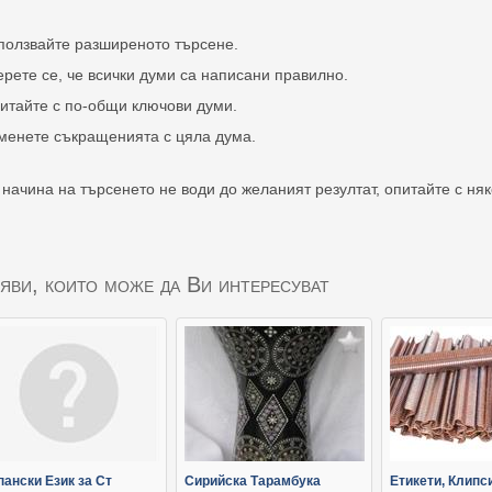
ползвайте разширеното търсене.
ерете се, че всички думи са написани правилно.
итайте с по-общи ключови думи.
менете съкращенията с цяла дума.
 начина на търсенето не води до желаният резултат, опитайте с ня
яви, които може да Ви интересуват
пански Език за Ст
Сирийска Тарамбука
Етикети, Клипс