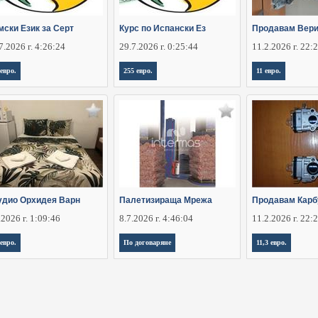
мски Език за Серт
Курс по Испански Ез
Продавам Вери
7.2026 г. 4:26:24
29.7.2026 г. 0:25:44
11.2.2026 г. 22:
 евро.
255 евро.
11 евро.
удио Орхидея Варн
Палетизираща Мрежа
Продавам Карб
.2026 г. 1:09:46
8.7.2026 г. 4:46:04
11.2.2026 г. 22:
 евро.
По договаряне
11,3 евро.