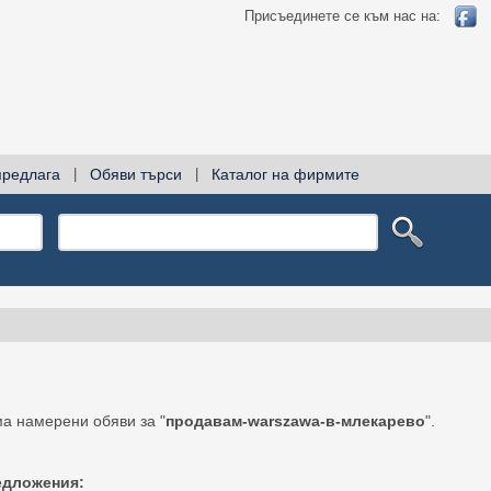
Присъединете се към нас на:
предлага
|
Обяви търси
|
Каталог на фирмите
а намерени обяви за "
продавам-warszawa-в-млекарево
".
едложения: