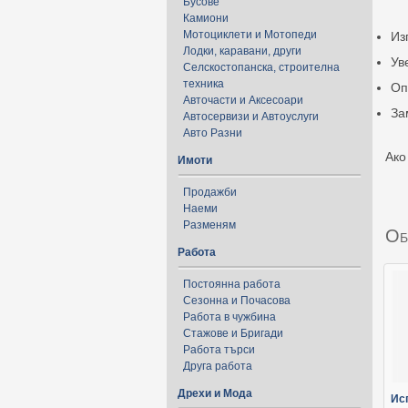
Бусове
Камиони
Мотоциклети и Мотопеди
Из
Лодки, каравани, други
Ув
Селскостопанска, строителна
техника
Оп
Авточасти и Аксесоари
За
Автосервизи и Автоуслуги
Авто Разни
Ако
Имоти
Продажби
Наеми
Разменям
Об
Работа
Постоянна работа
Сезонна и Почасова
Работа в чужбина
Стажове и Бригади
Работа търси
Друга работа
Дрехи и Мода
Ис