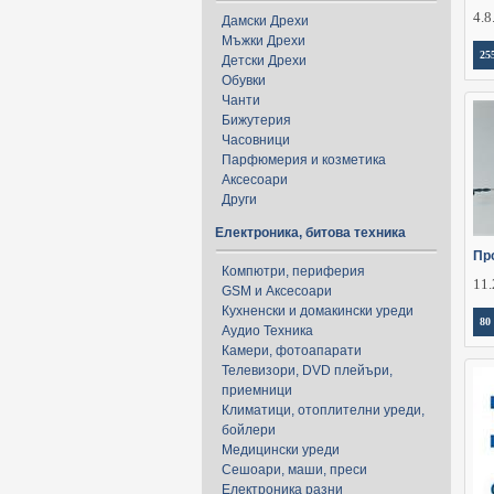
4.8
Дамски Дрехи
Мъжки Дрехи
25
Детски Дрехи
Обувки
Чанти
Бижутерия
Часовници
Парфюмерия и козметика
Аксесоари
Други
Електроника, битова техника
Пр
Компютри, периферия
11.
GSM и Аксесоари
Кухненски и домакински уреди
80
Аудио Техника
Камери, фотоапарати
Телевизори, DVD плейъри,
приемници
Климатици, отоплителни уреди,
бойлери
Медицински уреди
Сешоари, маши, преси
Електроника разни