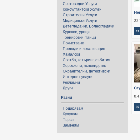
Счетоводни Услуги
Консултантски Услуги
Не
Строителни Услуги
22.
Медицински Услуги
Детегледачки, Болногледачи
13
Курсове, уроци
Тренировки, танци
Почистване
Преводи и легализация
Хамалски
Сватба, кетъринг, събития
Хороскопи, ясновидство
Охранителни, детективски
Интернет услуги
Рекламни
Други
Ст
8.4
Разни
36
Подарявам
Купувам
Търся
Заменям