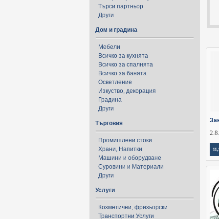
Търси партньор
Други
Дом и градина
Мебели
Всичко за кухнята
Всичко за спалнята
Всичко за банята
Осветление
Изкуство, декорация
Градина
Други
За
Търговия
2.8
Промишлени стоки
Храни, Напитки
11,
Машини и оборудване
Суровини и Материали
Други
Услуги
Козметични, фризьорски
Транспортни Услуги