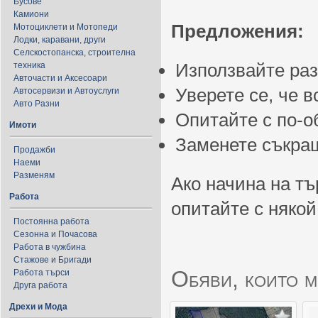
Бусове
Камиони
Предложения:
Мотоциклети и Мотопеди
Лодки, каравани, други
Селскостопанска, строителна
Използвайте ра
техника
Авточасти и Аксесоари
Уверете се, че 
Автосервизи и Автоуслуги
Авто Разни
Опитайте с по-
Имоти
Заменете съкращ
Продажби
Наеми
Разменям
Ако начина на тъ
Работа
опитайте с някой
Постоянна работа
Сезонна и Почасова
Работа в чужбина
Стажове и Бригади
Обяви, които м
Работа търси
Друга работа
Дрехи и Мода