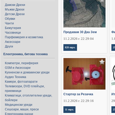
Дамски Дрехи
Мъжки Дрехи
Детски Дрехи
Обувки
Чанти
Бижутерия
Продавам 30 Дка Зем
Фи
Часовници
Парфюмерия и козметика
11.2.2026 г. 22:29:04
1.
Аксесоари
Други
820 евро.
2
Електроника, битова техника
Компютри, периферия
GSM и Аксесоари
Кухненски и домакински уреди
Аудио Техника
Камери, фотоапарати
Телевизори, DVD плейъри,
приемници
Стартер за Резачка
Ит
Климатици, отоплителни уреди,
бойлери
11.2.2026 г. 22:29:16
29
Медицински уреди
Сешоари, маши, преси
11 евро.
2
Електроника разни