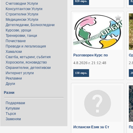
820 евро.
8
Счетоводни Услуги
Консултантски Услуги
Строителни Услуги
Медицински Услуги
Детегледачки, Болногледачи
Курсове, уроци
Тренировки, танци
Почистване
Преводи и легализация
Хамалски
Разговорен Курс по
Од
Сватба, кетъринг, събития
Хороскопи, ясновидство
4.8.2026 г. 21:12:48
2.
Охранителни, детективски
Интернет услуги
138 евро.
2
Рекламни
Други
Разни
Подарявам
Купувам
Търся
Заменям
Испански Език за Ст
Пр