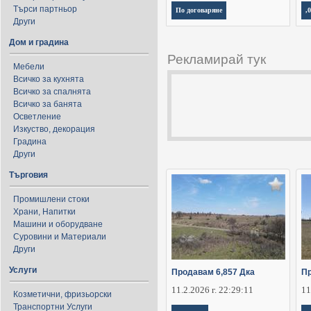
Търси партньор
По договаряне
,
Други
Дом и градина
Рекламирай тук
Мебели
Всичко за кухнята
Всичко за спалнята
Всичко за банята
Осветление
Изкуство, декорация
Градина
Други
Търговия
Промишлени стоки
Храни, Напитки
Машини и оборудване
Суровини и Материали
Други
Услуги
Продавам 6,857 Дка
Пр
11.2.2026 г. 22:29:11
11
Козметични, фризьорски
Транспортни Услуги