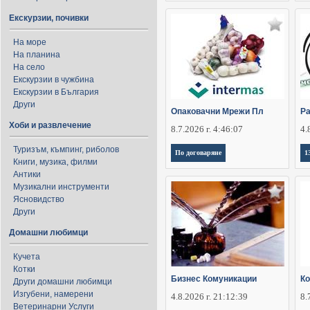
Екскурзии, почивки
На море
На планина
На село
Екскурзии в чужбина
Екскурзии в България
Други
Опаковачни Мрежи Пл
Ра
Хоби и развлечение
8.7.2026 г. 4:46:07
4.
Туризъм, къмпинг, риболов
По договаряне
1
Книги, музика, филми
Антики
Музикални инструменти
Ясновидство
Други
Домашни любимци
Кучета
Котки
Бизнес Комуникации
Ко
Други домашни любимци
Изгубени, намерени
4.8.2026 г. 21:12:39
8.
Ветеринарни Услуги