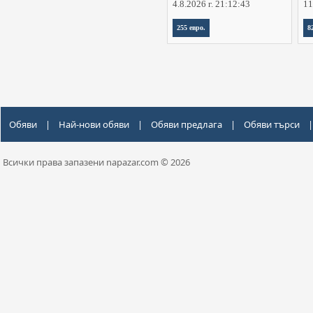
4.8.2026 г. 21:12:43
11
255 евро.
8
Обяви
|
Най-нови обяви
|
Обяви предлага
|
Обяви търси
|
Всички права запазени napazar.com © 2026