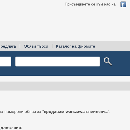
Присъединете се към нас на:
предлага
|
Обяви търси
|
Каталог на фирмите
а намерени обяви за "
продавам-warszawa-в-миленча
".
едложения: