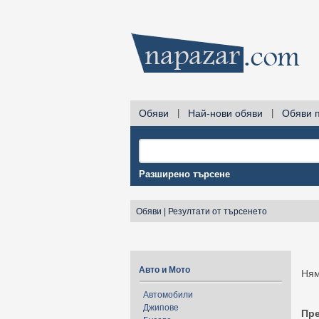
Обяви
|
Най-нови обяви
|
Обяви 
Разширено търсене
Обяви
|
Резултати от търсенето
Авто и Мото
Ням
Автомобили
Джипове
Пр