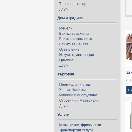
Търси партньор
Други
Дом и градина
Мебели
Всичко за кухнята
Всичко за спалнята
Всичко за банята
Осветление
Изкуство, декорация
Градина
Други
Ети
Търговия
8.7
Промишлени стоки
Храни, Напитки
По
Машини и оборудване
Суровини и Материали
Други
Услуги
Козметични, фризьорски
Транспортни Услуги