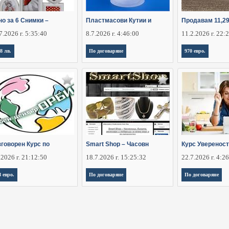
о за 6 Снимки –
Пластмасови Кутии и
Продавам 11,29
7.2026 г. 5:35:40
8.7.2026 г. 4:46:00
11.2.2026 г. 22:
,8 лв.
По договаряне
970 евро.
зговорен Курс по
Smart Shop – Часовн
Курс Увереност
.2026 г. 21:12:50
18.7.2026 г. 15:25:32
22.7.2026 г. 4:2
8 евро.
По договаряне
По договаряне