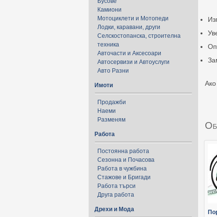
Бусове
Камиони
Мотоциклети и Мотопеди
Из
Лодки, каравани, други
Ув
Селскостопанска, строителна
техника
Оп
Авточасти и Аксесоари
За
Автосервизи и Автоуслуги
Авто Разни
Ако
Имоти
Продажби
Наеми
Разменям
Об
Работа
Постоянна работа
Сезонна и Почасова
Работа в чужбина
Стажове и Бригади
Работа търси
Друга работа
Дрехи и Мода
Пор