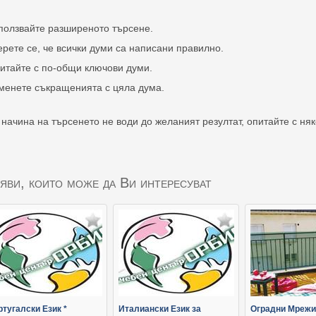
ползвайте разширеното търсене.
ерете се, че всички думи са написани правилно.
итайте с по-общи ключови думи.
менете съкращенията с цяла дума.
 начина на търсенето не води до желаният резултат, опитайте с ня
яви, които може да Ви интересуват
тугалски Език *
Италиански Език за
Оградни Мрежи