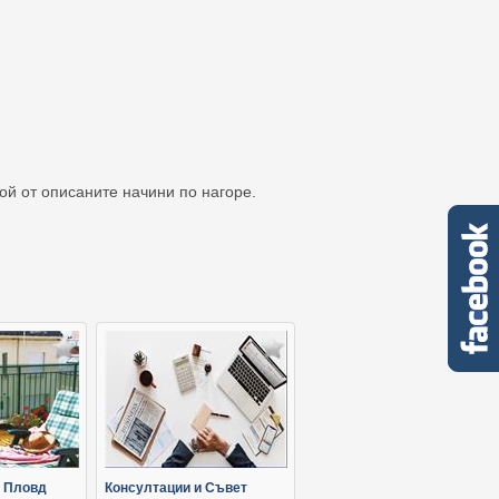
кой от описаните начини по нагоре.
 Пловд
Консултации и Съвет