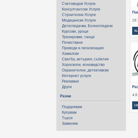
Счетоводни Услуги
Консултантски Услуги
Пан
Строителни Услуги
28.
Медицински Услуги
Детегледачки, Болногледачи
36
Курсове, уроци
Тренировки, танци
Почистване
Преводи и легализация
Хамалски
Сватба, кетъринг, събития
Хороскопи, ясновидство
Охранителни, детективски
Интернет услуги
Рекламни
Други
Ра
4.8
Разни
13
Подарявам
Купувам
Търся
Заменям