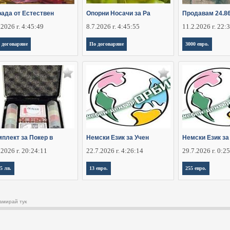
рада от Естествен
Oпорни Носачи за Ра
Продавам 24.8
.2026 г. 4:45:49
8.7.2026 г. 4:45:55
11.2.2026 г. 22:
 договаряне
По договаряне
3000 евро.
мплект за Покер в
Немски Език за Учен
Немски Език за
.2026 г. 20:24:11
22.7.2026 г. 4:26:14
29.7.2026 г. 0:2
,5 лв.
13 евро.
255 евро.
амирай тук