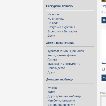
Екскурзии, почивки
Ог
8.7
На море
На планина
По
На село
Екскурзии в чужбина
Екскурзии в България
Други
Хоби и развлечение
Туризъм, къмпинг, риболов
Книги, музика, филми
Антики
Ко
Музикални инструменти
Ясновидство
1.8
Други
34
Домашни любимци
Кучета
Котки
Рекл
Други домашни любимци
Изгубени, намерени
Ветеринарни Услуги