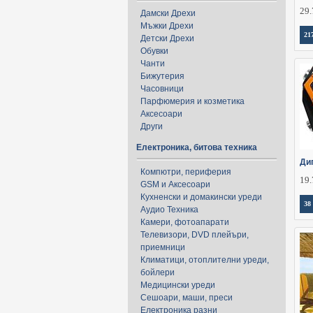
29.
Дамски Дрехи
Мъжки Дрехи
21
Детски Дрехи
Обувки
Чанти
Бижутерия
Часовници
Парфюмерия и козметика
Аксесоари
Други
Електроника, битова техника
Ди
Компютри, периферия
19.
GSM и Аксесоари
Кухненски и домакински уреди
38
Аудио Техника
Камери, фотоапарати
Телевизори, DVD плейъри,
приемници
Климатици, отоплителни уреди,
бойлери
Медицински уреди
Сешоари, маши, преси
Електроника разни