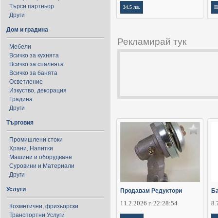
Търси партньор
34,5 лв.
П
Други
Дом и градина
Рекламирай тук
Мебели
Всичко за кухнята
Всичко за спалнята
Всичко за банята
Осветление
Изкуство, декорация
Градина
Други
Търговия
Промишлени стоки
Храни, Напитки
Машини и оборудване
Суровини и Материали
Други
Услуги
Продавам Редуктори
Ба
11.2.2026 г. 22:28:54
8.
Козметични, фризьорски
Транспортни Услуги