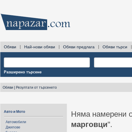
Обяви
|
Най-нови обяви
|
Обяви предлага
|
Обяви търси
|
Разширено търсене
Обяви
|
Резултати от търсенето
Авто и Мото
Няма намерени о
Автомобили
марговци
".
Джипове