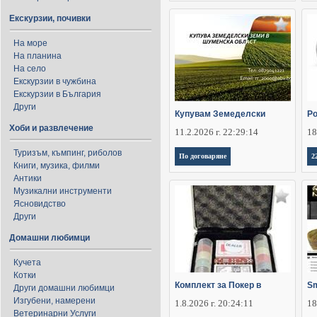
Екскурзии, почивки
На море
На планина
На село
Екскурзии в чужбина
Екскурзии в България
Други
Купувам Земеделски
Ро
Хоби и развлечение
11.2.2026 г. 22:29:14
18
Туризъм, къмпинг, риболов
По договаряне
2
Книги, музика, филми
Антики
Музикални инструменти
Ясновидство
Други
Домашни любимци
Кучета
Котки
Комплект за Покер в
Sm
Други домашни любимци
Изгубени, намерени
1.8.2026 г. 20:24:11
18
Ветеринарни Услуги