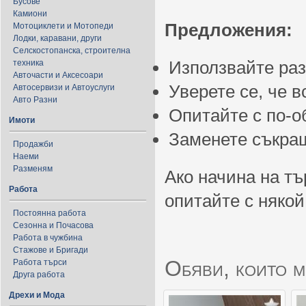
Бусове
Камиони
Предложения:
Мотоциклети и Мотопеди
Лодки, каравани, други
Селскостопанска, строителна
Използвайте ра
техника
Авточасти и Аксесоари
Уверете се, че 
Автосервизи и Автоуслуги
Авто Разни
Опитайте с по-
Имоти
Заменете съкращ
Продажби
Наеми
Разменям
Ако начина на тъ
Работа
опитайте с някой
Постоянна работа
Сезонна и Почасова
Работа в чужбина
Стажове и Бригади
Обяви, които м
Работа търси
Друга работа
Дрехи и Мода