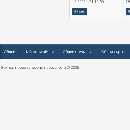
4.8.2026 г. 21:12:50
29
138 евро.
П
Обяви
|
Най-нови обяви
|
Обяви предлага
|
Обяви търси
|
Всички права запазени napazar.com © 2026