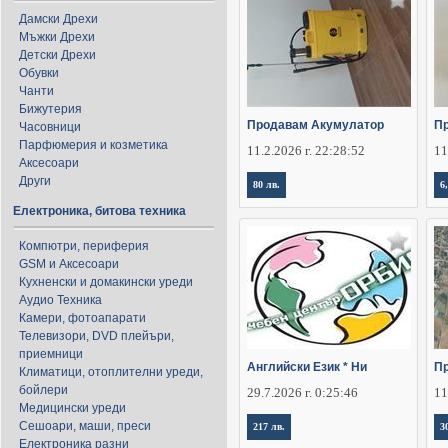
Дамски Дрехи
Мъжки Дрехи
Детски Дрехи
Обувки
Чанти
Бижутерия
Продавам Акумулатор
П
Часовници
Парфюмерия и козметика
11.2.2026 г. 22:28:52
11
Аксесоари
Други
80 лв.
6
Електроника, битова техника
Компютри, периферия
GSM и Аксесоари
Кухненски и домакински уреди
Аудио Техника
Камери, фотоапарати
Телевизори, DVD плейъри,
приемници
Английски Език * Ни
Пр
Климатици, отоплителни уреди,
бойлери
29.7.2026 г. 0:25:46
11
Медицински уреди
Сешоари, маши, преси
217 лв.
3
Електроника разни