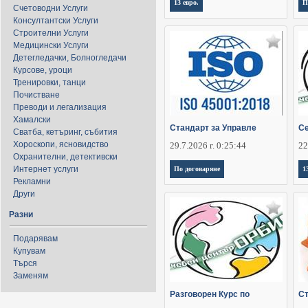
13 евро.
П
Счетоводни Услуги
Консултантски Услуги
Строителни Услуги
Медицински Услуги
Детегледачки, Болногледачи
Курсове, уроци
Тренировки, танци
Почистване
Преводи и легализация
Хамалски
Стандарт за Управле
Се
Сватба, кетъринг, събития
Хороскопи, ясновидство
29.7.2026 г. 0:25:44
22
Охранителни, детективски
Интернет услуги
По договаряне
1
Рекламни
Други
Разни
Подарявам
Купувам
Търся
Заменям
Разговорен Курс по
Ст