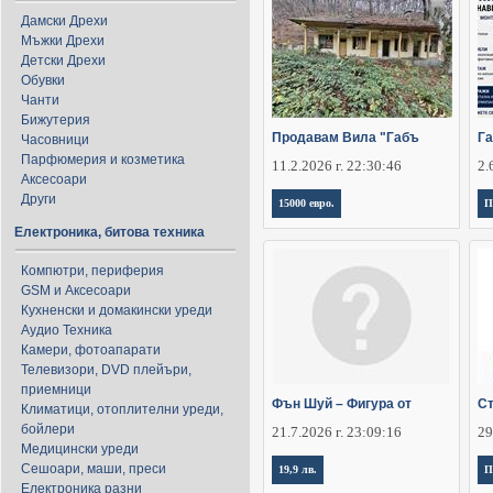
Дамски Дрехи
Мъжки Дрехи
Детски Дрехи
Обувки
Чанти
Бижутерия
Продавам Вила "Габъ
Га
Часовници
Парфюмерия и козметика
11.2.2026 г. 22:30:46
2.
Аксесоари
Други
15000 евро.
П
Електроника, битова техника
Компютри, периферия
GSM и Аксесоари
Кухненски и домакински уреди
Аудио Техника
Камери, фотоапарати
Телевизори, DVD плейъри,
приемници
Фън Шуй – Фигура от
Ст
Климатици, отоплителни уреди,
бойлери
21.7.2026 г. 23:09:16
29
Медицински уреди
Сешоари, маши, преси
19,9 лв.
П
Електроника разни