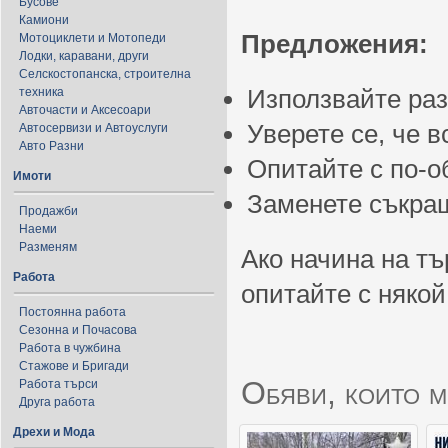
Бусове
Камиони
Предложения:
Мотоциклети и Мотопеди
Лодки, каравани, други
Селскостопанска, строителна
Използвайте ра
техника
Авточасти и Аксесоари
Уверете се, че 
Автосервизи и Автоуслуги
Авто Разни
Опитайте с по-
Имоти
Заменете съкращ
Продажби
Наеми
Разменям
Ако начина на тъ
Работа
опитайте с някой
Постоянна работа
Сезонна и Почасова
Работа в чужбина
Стажове и Бригади
Обяви, които м
Работа търси
Друга работа
Дрехи и Мода