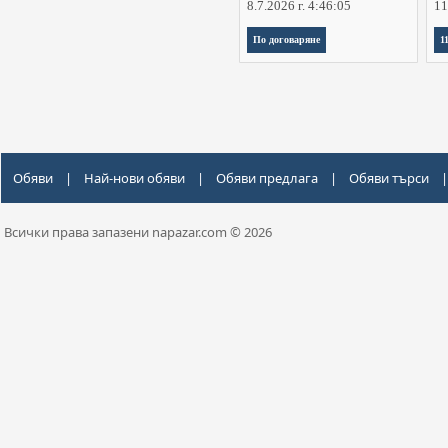
8.7.2026 г. 4:46:05
11
По договаряне
1
Обяви
|
Най-нови обяви
|
Обяви предлага
|
Обяви търси
|
Всички права запазени napazar.com © 2026