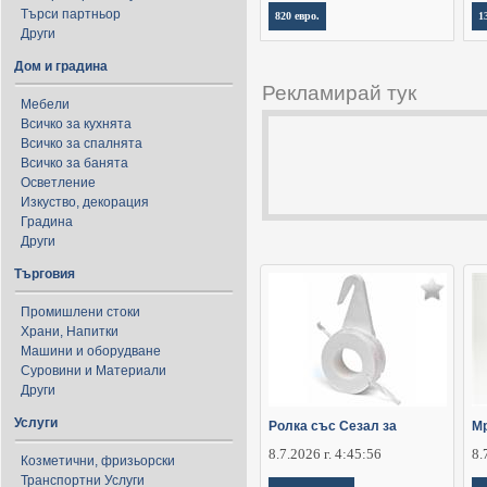
Търси партньор
820 евро.
1
Други
Дом и градина
Рекламирай тук
Мебели
Всичко за кухнята
Всичко за спалнята
Всичко за банята
Осветление
Изкуство, декорация
Градина
Други
Търговия
Промишлени стоки
Храни, Напитки
Машини и оборудване
Суровини и Материали
Други
Услуги
Ролка със Сезал за
Мр
8.7.2026 г. 4:45:56
8.
Козметични, фризьорски
Транспортни Услуги