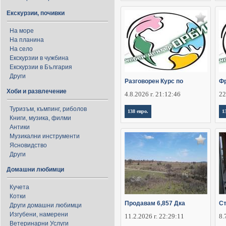
Екскурзии, почивки
На море
На планина
На село
Екскурзии в чужбина
Екскурзии в България
Други
Разговорен Курс по
Фр
Хоби и развлечение
4.8.2026 г. 21:12:46
22
Туризъм, къмпинг, риболов
138 евро.
1
Книги, музика, филми
Антики
Музикални инструменти
Ясновидство
Други
Домашни любимци
Кучета
Котки
Продавам 6,857 Дка
Ст
Други домашни любимци
Изгубени, намерени
11.2.2026 г. 22:29:11
8.
Ветеринарни Услуги