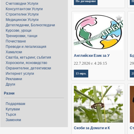
По договаряне
П
Счетоводни Услуги
Консултантски Услуги
Строителни Услуги
Медицински Услуги
Детегледачки, Болногледачи
Курсове, уроци
Тренировки, танци
Почистване
Преводи и легализация
Хамалски
Английски Език за У
Бр
Сватба, кетъринг, събития
Хороскопи, ясновидство
22.7.2026 г. 4:26:15
29
Охранителни, детективски
Интернет услуги
13 евро.
2
Рекламни
Други
Разни
Подарявам
Купувам
Търся
Заменям
Скоби за Домати и К
Ст