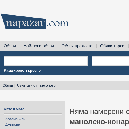
Обяви
|
Най-нови обяви
|
Обяви предлага
|
Обяви търси
|
Разширено търсене
Обяви
|
Резултати от търсенето
Авто и Мото
Няма намерени о
Автомобили
манолско-кона
Джипове