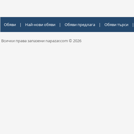
Обяви
|
Най-нови обяви
|
Обяви предлага
|
Обяви търси
|
Всички права запазени napazar.com © 2026