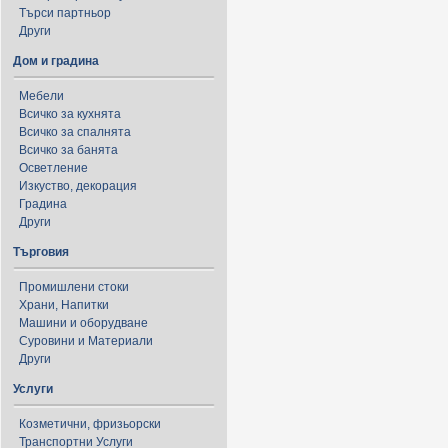
Търси партньор
Други
Дом и градина
Мебели
Всичко за кухнята
Всичко за спалнята
Всичко за банята
Осветление
Изкуство, декорация
Градина
Други
Търговия
Промишлени стоки
Храни, Напитки
Машини и оборудване
Суровини и Материали
Други
Услуги
Козметични, фризьорски
Транспортни Услуги