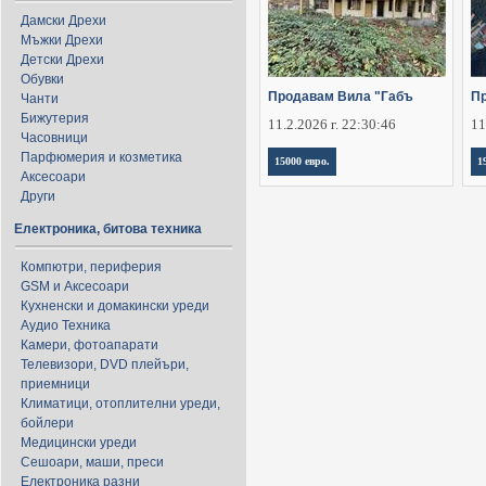
Дамски Дрехи
Мъжки Дрехи
Детски Дрехи
Обувки
Продавам Вила "Габъ
П
Чанти
Бижутерия
11.2.2026 г. 22:30:46
11
Часовници
Парфюмерия и козметика
15000 евро.
1
Аксесоари
Други
Електроника, битова техника
Компютри, периферия
GSM и Аксесоари
Кухненски и домакински уреди
Аудио Техника
Камери, фотоапарати
Телевизори, DVD плейъри,
приемници
Климатици, отоплителни уреди,
бойлери
Медицински уреди
Сешоари, маши, преси
Електроника разни