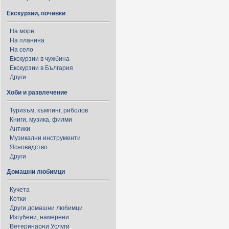
Екскурзии, почивки
На море
На планина
На село
Екскурзии в чужбина
Екскурзии в България
Други
Хоби и развлечение
Туризъм, къмпинг, риболов
Книги, музика, филми
Антики
Музикални инструменти
Ясновидство
Други
Домашни любимци
Кучета
Котки
Други домашни любимци
Изгубени, намерени
Ветеринарни Услуги