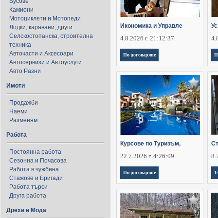
Бусове
Камиони
Мотоциклети и Мотопеди
Икономика и Управле
Ус
Лодки, каравани, други
Селскостопанска, строителна
4.8.2026 г. 21:12:37
4.
техника
Авточасти и Аксесоари
По договаряне
П
Автосервизи и Автоуслуги
Авто Разни
Имоти
Продажби
Наеми
Разменям
Работа
Курсове по Туризъм,
Ст
Постоянна работа
22.7.2026 г. 4:26:09
8.
Сезонна и Почасова
Работа в чужбина
По договаряне
1
Стажове и Бригади
Работа търси
Друга работа
Дрехи и Мода