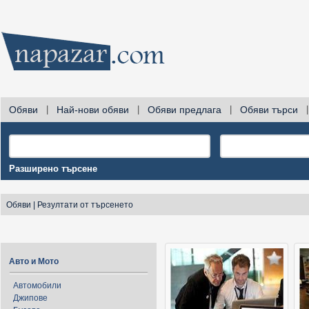
Обяви
|
Най-нови обяви
|
Обяви предлага
|
Обяви търси
|
Разширено търсене
Обяви
|
Резултати от търсенето
Авто и Мото
Автомобили
Джипове