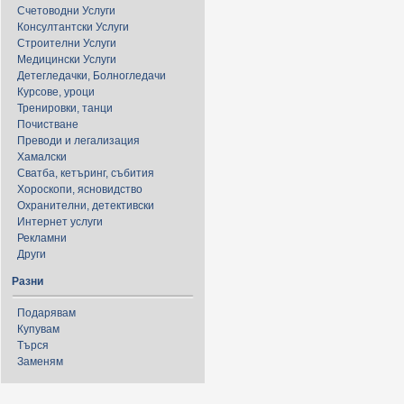
Счетоводни Услуги
Консултантски Услуги
Строителни Услуги
Медицински Услуги
Детегледачки, Болногледачи
Курсове, уроци
Тренировки, танци
Почистване
Преводи и легализация
Хамалски
Сватба, кетъринг, събития
Хороскопи, ясновидство
Охранителни, детективски
Интернет услуги
Рекламни
Други
Разни
Подарявам
Купувам
Търся
Заменям