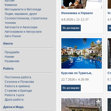
Бусове
Камиони
Мотоциклети и Мотопеди
Икономика и Управле
Ус
Лодки, каравани, други
Селскостопанска, строителна
4.8.2026 г. 21:12:37
4.
техника
Авточасти и Аксесоари
По договаряне
П
Автосервизи и Автоуслуги
Авто Разни
Имоти
Продажби
Наеми
Разменям
Работа
Курсове по Туризъм,
Ст
Постоянна работа
22.7.2026 г. 4:26:09
8.
Сезонна и Почасова
Работа в чужбина
По договаряне
1
Стажове и Бригади
Работа търси
Друга работа
Дрехи и Мода