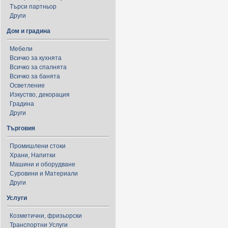
Търси партньор
Други
Дом и градина
Мебели
Всичко за кухнята
Всичко за спалнята
Всичко за банята
Осветление
Изкуство, декорация
Градина
Други
Търговия
Промишлени стоки
Храни, Напитки
Машини и оборудване
Суровини и Материали
Други
Услуги
Козметични, фризьорски
Транспортни Услуги