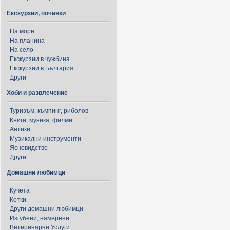
Екскурзии, почивки
На море
На планина
На село
Екскурзии в чужбина
Екскурзии в България
Други
Хоби и развлечение
Туризъм, къмпинг, риболов
Книги, музика, филми
Антики
Музикални инструменти
Ясновидство
Други
Домашни любимци
Кучета
Котки
Други домашни любимци
Изгубени, намерени
Ветеринарни Услуги