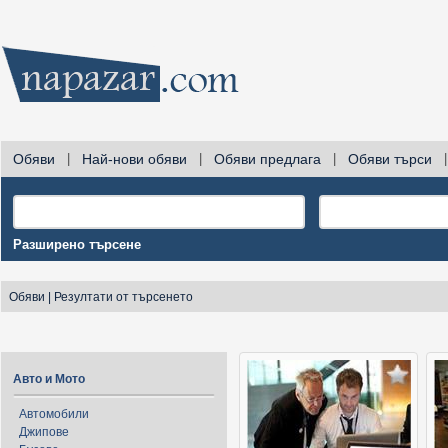
Обяви
|
Най-нови обяви
|
Обяви предлага
|
Обяви търси
|
Разширено търсене
Обяви
|
Резултати от търсенето
Авто и Мото
Автомобили
Джипове