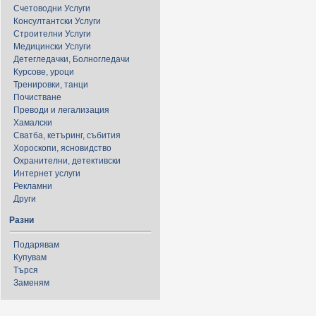
Счетоводни Услуги
Консултантски Услуги
Строителни Услуги
Медицински Услуги
Детегледачки, Болногледачи
Курсове, уроци
Тренировки, танци
Почистване
Преводи и легализация
Хамалски
Сватба, кетъринг, събития
Хороскопи, ясновидство
Охранителни, детективски
Интернет услуги
Рекламни
Други
Разни
Подарявам
Купувам
Търся
Заменям