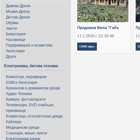
Дамски Дрехи
Мъжки Дрехи
Детски Дрехи
Обувки
Продавам Вила "Габъ
П
Чанти
Бижутерия
11.2.2026 г. 22:30:46
11
Часовници
Парфюмерия и козметика
15000 евро.
1
Аксесоари
Други
Електроника, битова техника
Компютри, периферия
GSM и Аксесоари
Кухненски и домакински уреди
Аудио Техника
Камери, фотоапарати
Телевизори, DVD плейъри,
приемници
Климатици, отоплителни уреди,
бойлери
Медицински уреди
Сешоари, маши, преси
Електроника разни