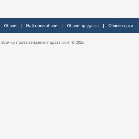
Обяви
|
Най-нови обяви
|
Обяви предлага
|
Обяви търси
|
Всички права запазени napazar.com © 2026