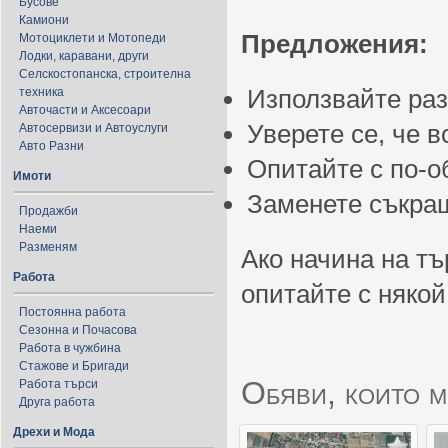
Бусове
Камиони
Предложения:
Мотоциклети и Мотопеди
Лодки, каравани, други
Селскостопанска, строителна
Използвайте ра
техника
Авточасти и Аксесоари
Уверете се, че 
Автосервизи и Автоуслуги
Авто Разни
Опитайте с по-
Имоти
Заменете съкращ
Продажби
Наеми
Разменям
Ако начина на тъ
Работа
опитайте с някой
Постоянна работа
Сезонна и Почасова
Работа в чужбина
Стажове и Бригади
Обяви, които м
Работа търси
Друга работа
Дрехи и Мода