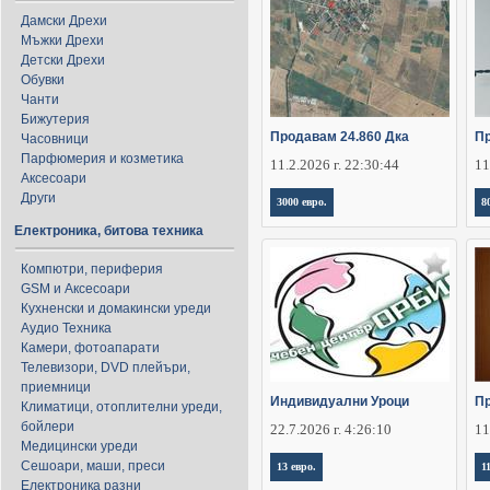
Дамски Дрехи
Мъжки Дрехи
Детски Дрехи
Обувки
Чанти
Бижутерия
Продавам 24.860 Дка
П
Часовници
Парфюмерия и козметика
11.2.2026 г. 22:30:44
11
Аксесоари
Други
3000 евро.
8
Електроника, битова техника
Компютри, периферия
GSM и Аксесоари
Кухненски и домакински уреди
Аудио Техника
Камери, фотоапарати
Телевизори, DVD плейъри,
приемници
Индивидуални Уроци
Пр
Климатици, отоплителни уреди,
бойлери
22.7.2026 г. 4:26:10
11
Медицински уреди
Сешоари, маши, преси
13 евро.
1
Електроника разни