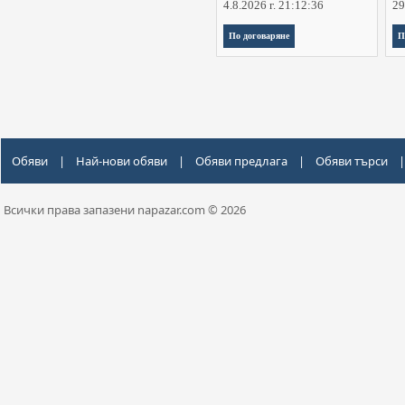
4.8.2026 г. 21:12:36
29
По договаряне
П
Обяви
|
Най-нови обяви
|
Обяви предлага
|
Обяви търси
|
Всички права запазени napazar.com © 2026