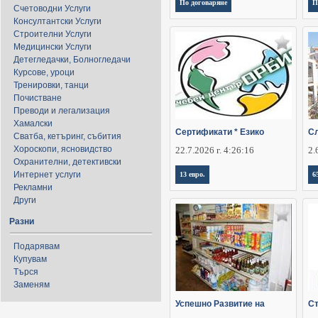
По договаряне
П
Счетоводни Услуги
Консултантски Услуги
Строителни Услуги
Медицински Услуги
Детегледачки, Болногледачи
Курсове, уроци
Тренировки, танци
Почистване
Преводи и легализация
Хамалски
Сертификати * Езико
Сл
Сватба, кетъринг, събития
Хороскопи, ясновидство
22.7.2026 г. 4:26:16
2.
Охранителни, детективски
Интернет услуги
13 евро.
6
Рекламни
Други
Разни
Подарявам
Купувам
Търся
Заменям
Успешно Развитие на
Ст