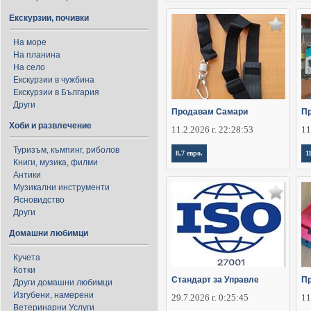
Екскурзии, почивки
На море
На планина
На село
Екскурзии в чужбина
Екскурзии в България
Други
Продавам Самари
Пр
Хоби и развлечение
11.2.2026 г. 22:28:53
11
Туризъм, къмпинг, риболов
8,7 евро.
1
Книги, музика, филми
Антики
Музикални инструменти
Ясновидство
Други
Домашни любимци
Кучета
Котки
Стандарт за Управле
Пр
Други домашни любимци
Изгубени, намерени
29.7.2026 г. 0:25:45
11
Ветеринарни Услуги