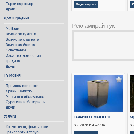
Търси партньор
По договаряне
1
Други
Дом и градина
Рекламирай тук
Мебели
Всичко за кухнята
Всичко за спалнята
Всичко за банята
Осветление
Изкуство, декорация
Градина
Други
Търговия
Промишлени стоки
Храни, Напитки
Машини и оборудване
Суровини и Материали
Други
Услуги
Тенекии за Мед и Си
Мр
8.7.2026 г. 4:46:04
8.
Козметични, фризьорски
Транспортни Услуги