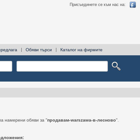
Присъединете се към нас на:
предлага
|
Обяви търси
|
Каталог на фирмите
а намерени обяви за "
продавам-warszawa-в-лесново
".
едложения: