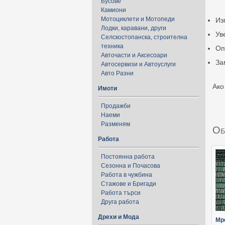
Бусове
Камиони
Мотоциклети и Мотопеди
Из
Лодки, каравани, други
Ув
Селскостопанска, строителна
техника
Оп
Авточасти и Аксесоари
За
Автосервизи и Автоуслуги
Авто Разни
Ако
Имоти
Продажби
Наеми
Разменям
Об
Работа
Постоянна работа
Сезонна и Почасова
Работа в чужбина
Стажове и Бригади
Работа търси
Друга работа
Дрехи и Мода
Мр