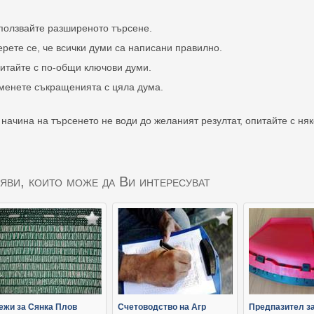
ползвайте разширеното търсене.
ерете се, че всички думи са написани правилно.
итайте с по-общи ключови думи.
менете съкращенията с цяла дума.
 начина на търсенето не води до желаният резултат, опитайте с ня
яви, които може да Ви интересуват
ежи за Сянка Плов
Счетоводство на Агр
Предпазител за