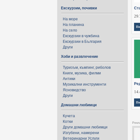
Екскурзии, почивки
Ст
29.
На море
На планина
По
На село
Екскурзии в чужбина
Екскурзии в България
Други
Хоби и развлечение
Туризъм, къмпинг, риболов
Книги, музика, филми
Антики
Ре
Музикални инструменти
Ясновидство
14.
Други
По
Домашни любимци
Кучета
Котки
Рекл
Други домашни любимци
Изгубени, намерени
Ветеринарни Услуги