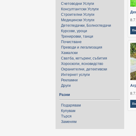
Счетоводни Услуги
Консултантски Услуги
Де
Строителни Услуги
8.7
Медицински Услуги
Детегледачки, Болногледачи
По
Курсове, уроци
Тренировки, танци
Почистване
Преводи и легализация
Хамалски
Сватба, кетъринг, събития
Хороскопи, ясновидство
Охранителни, детективски
Интернет услуги
Рекламни
Други
Аг
8.7
Разни
По
Подарявам
Купувам
Търся
Заменям