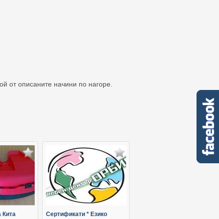
кой от описаните начини по нагоре.
 Кита
Сертификати * Езико