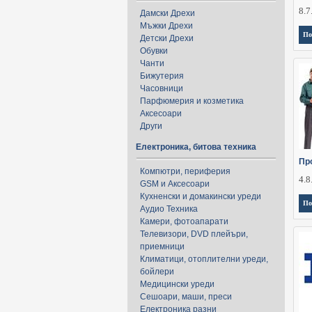
8.7
Дамски Дрехи
Мъжки Дрехи
По
Детски Дрехи
Обувки
Чанти
Бижутерия
Часовници
Парфюмерия и козметика
Аксесоари
Други
Електроника, битова техника
Пр
Компютри, периферия
4.8
GSM и Аксесоари
Кухненски и домакински уреди
По
Аудио Техника
Камери, фотоапарати
Телевизори, DVD плейъри,
приемници
Климатици, отоплителни уреди,
бойлери
Медицински уреди
Сешоари, маши, преси
Електроника разни