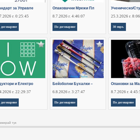
андарт за Управле
Опаковачни Мрежи Пл
Ученическо/Ст
7.2026 г. 0:25:45
8.7.2026 г. 4:46:07
25.3.2026 г. 8:0
 договаряне
По договаряне
30 евро.
дуктори и Електро
Бейзболни Бухалки –
Опаковки за Ма
4.2026 г. 22:29:37
6.8.2026 г. 3:27:47
8.7.2026 г. 4:45
 договаряне
По договаряне
По договаряне
амирай тук