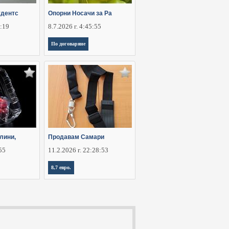
удентс
Oпорни Носачи за Ра
6:19
8.7.2026 г. 4:45:55
По договаряне
лини,
Продавам Самари
:55
11.2.2026 г. 22:28:53
8,7 евро.