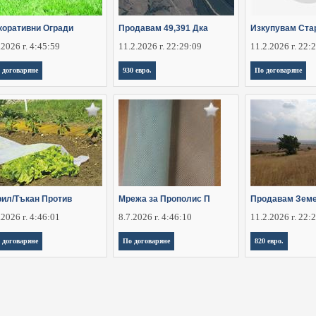
коративни Огради
Продавам 49,391 Дка
Изкупувам Ста
.2026 г. 4:45:59
11.2.2026 г. 22:29:09
11.2.2026 г. 22:
 договаряне
930 евро.
По договаряне
рил/Тъкан Против
Мрежа за Прополис П
Продавам Зем
.2026 г. 4:46:01
8.7.2026 г. 4:46:10
11.2.2026 г. 22:
 договаряне
По договаряне
820 евро.