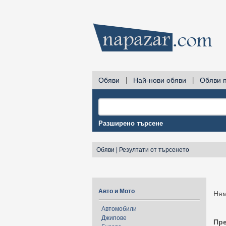
Обяви
|
Най-нови обяви
|
Обяви 
Разширено търсене
Обяви
|
Резултати от търсенето
Авто и Мото
Ням
Автомобили
Джипове
Пр