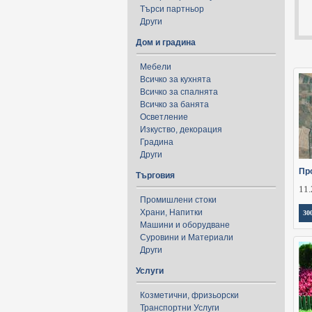
Търси партньор
Други
Дом и градина
Мебели
Всичко за кухнята
Всичко за спалнята
Всичко за банята
Осветление
Изкуство, декорация
Градина
Други
Пр
Търговия
11.
Промишлени стоки
Храни, Напитки
30
Машини и оборудване
Суровини и Материали
Други
Услуги
Козметични, фризьорски
Транспортни Услуги