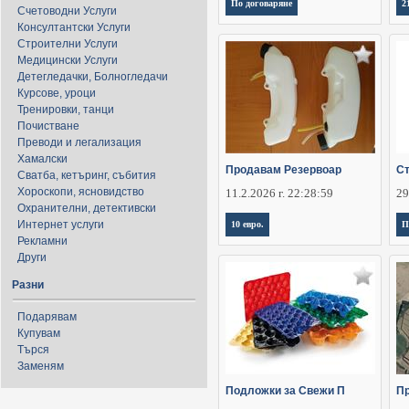
По договаряне
2
Счетоводни Услуги
Консултантски Услуги
Строителни Услуги
Медицински Услуги
Детегледачки, Болногледачи
Курсове, уроци
Тренировки, танци
Почистване
Преводи и легализация
Хамалски
Продавам Резервоар
Ст
Сватба, кетъринг, събития
Хороскопи, ясновидство
11.2.2026 г. 22:28:59
29
Охранителни, детективски
Интернет услуги
10 евро.
П
Рекламни
Други
Разни
Подарявам
Купувам
Търся
Заменям
Подложки за Свежи П
Пр