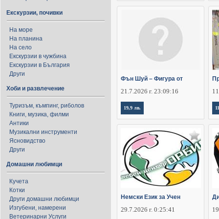
Екскурзии, почивки
На море
На планина
На село
Екскурзии в чужбина
Екскурзии в България
Други
Фън Шуй – Фигура от
Пр
Хоби и развлечение
21.7.2026 г. 23:09:16
11
Туризъм, къмпинг, риболов
19,9 лв.
1
Книги, музика, филми
Антики
Музикални инструменти
Ясновидство
Други
Домашни любимци
Кучета
Котки
Немски Език за Учен
Ди
Други домашни любимци
Изгубени, намерени
29.7.2026 г. 0:25:41
19
Ветеринарни Услуги