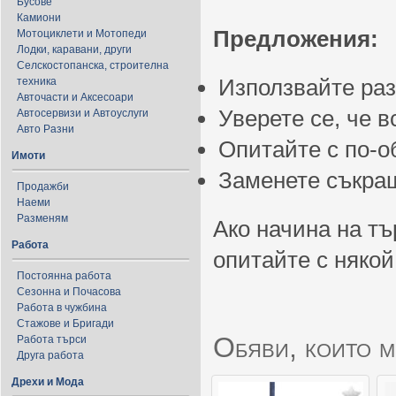
Бусове
Камиони
Предложения:
Мотоциклети и Мотопеди
Лодки, каравани, други
Селскостопанска, строителна
Използвайте ра
техника
Авточасти и Аксесоари
Уверете се, че 
Автосервизи и Автоуслуги
Авто Разни
Опитайте с по-
Имоти
Заменете съкращ
Продажби
Наеми
Разменям
Ако начина на тъ
Работа
опитайте с някой
Постоянна работа
Сезонна и Почасова
Работа в чужбина
Стажове и Бригади
Обяви, които м
Работа търси
Друга работа
Дрехи и Мода