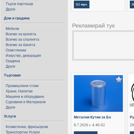
Търси партньор
112 евро.
3
Други
Дом и градина
Рекламирай тук
Мебели
Всичко за кухнята
Всичко за спалнята
Всичко за банята
Осветление
Изкуство, декорация
Градина
Други
Търговия
Промишлени стоки
Храни, Напитки
Машини и оборудване
Суровини и Материали
Други
Услуги
Метални Кутии за Бо
Ру
8.7.2026 г. 4:46:02
29
Козметични, фризьорски
Транспортни Услуги