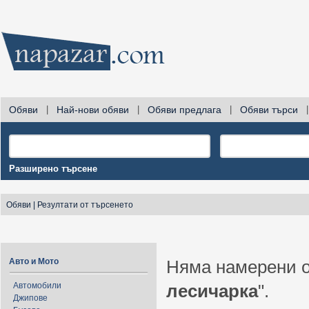
Обяви
|
Най-нови обяви
|
Обяви предлага
|
Обяви търси
|
Разширено търсене
Обяви
|
Резултати от търсенето
Авто и Мото
Няма намерени о
Автомобили
лесичарка
".
Джипове