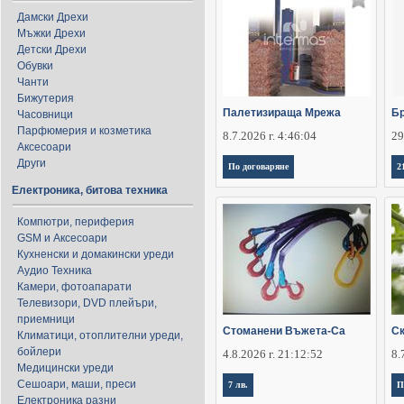
Дамски Дрехи
Мъжки Дрехи
Детски Дрехи
Обувки
Чанти
Бижутерия
Палетизираща Мрежа
Бр
Часовници
Парфюмерия и козметика
8.7.2026 г. 4:46:04
29
Аксесоари
Други
По договаряне
2
Електроника, битова техника
Компютри, периферия
GSM и Аксесоари
Кухненски и домакински уреди
Аудио Техника
Камери, фотоапарати
Телевизори, DVD плейъри,
приемници
Стоманени Въжета-Са
Ск
Климатици, отоплителни уреди,
бойлери
4.8.2026 г. 21:12:52
8.
Медицински уреди
Сешоари, маши, преси
7 лв.
П
Електроника разни