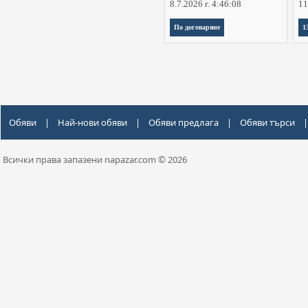
8.7.2026 г. 4:46:08
11
По договаряне
1
Обяви
|
Най-нови обяви
|
Обяви предлага
|
Обяви търси
|
Всички права запазени napazar.com © 2026