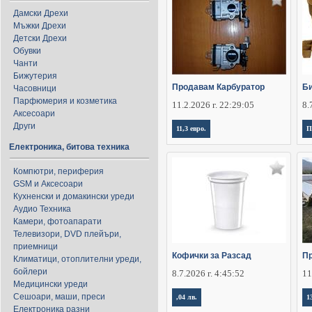
Дамски Дрехи
Мъжки Дрехи
Детски Дрехи
Обувки
Чанти
Бижутерия
Продавам Карбуратор
Би
Часовници
Парфюмерия и козметика
11.2.2026 г. 22:29:05
8.
Аксесоари
Други
11,3 евро.
П
Електроника, битова техника
Компютри, периферия
GSM и Аксесоари
Кухненски и домакински уреди
Аудио Техника
Камери, фотоапарати
Телевизори, DVD плейъри,
приемници
Кофички за Разсад
П
Климатици, отоплителни уреди,
бойлери
8.7.2026 г. 4:45:52
11
Медицински уреди
Сешоари, маши, преси
,04 лв.
1
Електроника разни