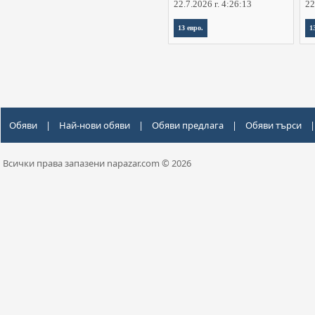
22.7.2026 г. 4:26:13
22
13 евро.
1
Обяви
|
Най-нови обяви
|
Обяви предлага
|
Обяви търси
|
Всички права запазени napazar.com © 2026