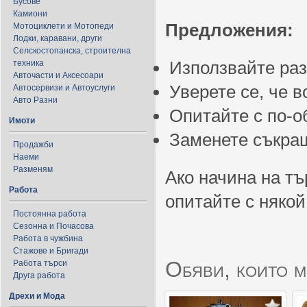
Бусове
Камиони
Предложения:
Мотоциклети и Мотопеди
Лодки, каравани, други
Селскостопанска, строителна
Използвайте ра
техника
Авточасти и Аксесоари
Уверете се, че 
Автосервизи и Автоуслуги
Авто Разни
Опитайте с по-
Имоти
Заменете съкращ
Продажби
Наеми
Разменям
Ако начина на тъ
Работа
опитайте с някой
Постоянна работа
Сезонна и Почасова
Работа в чужбина
Стажове и Бригади
Обяви, които м
Работа търси
Друга работа
Дрехи и Мода