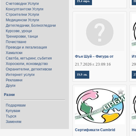
19,4 евро.
П
Счетоводни Услуги
Консултантски Услуги
Строителни Услуги
Медицински Услуги
Детегледачки, Болногледачи
Курсове, уроци
Тренировки, танци
Почистване
Преводи и легализация
Хамалски
Фън Шуй – Фигура от
Ит
Сватба, кетъринг, събития
Хороскопи, ясновидство
21.7.2026 г. 23:09:16
29
Охранителни, детективски
Интернет услуги
19,9 лв.
2
Рекламни
Други
Разни
Подарявам
Купувам
Търся
Заменям
Сертификати Cambrid
Не