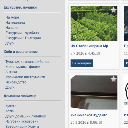
Екскурзии, почивки
На море
На планина
На село
Екскурзии в чужбина
Екскурзии в България
Други
Uv Стабилизирана Мр
П
Хоби и развлечение
8.7.2026 г. 4:45:59
11
Туризъм, къмпинг, риболов
По договаряне
1
Книги, музика, филми
Антики
Музикални инструменти
Ясновидство
Други
Домашни любимци
Кучета
Котки
Ученическо/Студентс
Ит
Други домашни любимци
Изгубени, намерени
25.3.2026 г. 8:06:19
22
Ветеринарни Услуги