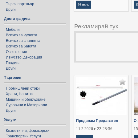
Търси партньор
30 евро.
1
Други
Дом и градина
Рекламирай тук
Мебели
Всичко за кухнята
Всичко за спалнята
Всичко за банята
Осветление
Изкуство, декорация
Градина
Други
Търговия
Промишлени стоки
Храни, Напитки
Машини и оборудване
Суровини и Материали
Други
Услуги
Продавам Предавател
Сч
11.2.2026 г. 22:28:56
15
Козметични, фризьорски
Транспортни Услуги