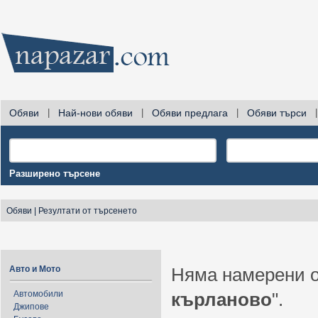
Обяви
|
Най-нови обяви
|
Обяви предлага
|
Обяви търси
|
Разширено търсене
Обяви
|
Резултати от търсенето
Авто и Мото
Няма намерени о
Автомобили
кърланово
".
Джипове