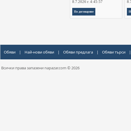
8.7.2026 г. 4:45:57
8.
По договаряне
П
Обяви
|
Най-нови обяви
|
Обяви предлага
|
Обяви търси
|
Всички права запазени napazar.com © 2026