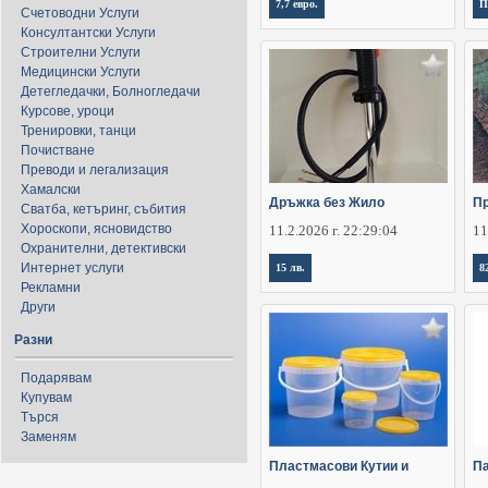
7,7 евро.
П
Счетоводни Услуги
Консултантски Услуги
Строителни Услуги
Медицински Услуги
Детегледачки, Болногледачи
Курсове, уроци
Тренировки, танци
Почистване
Преводи и легализация
Хамалски
Дръжка без Жило
Пр
Сватба, кетъринг, събития
Хороскопи, ясновидство
11.2.2026 г. 22:29:04
11
Охранителни, детективски
Интернет услуги
15 лв.
8
Рекламни
Други
Разни
Подарявам
Купувам
Търся
Заменям
Пластмасови Кутии и
П