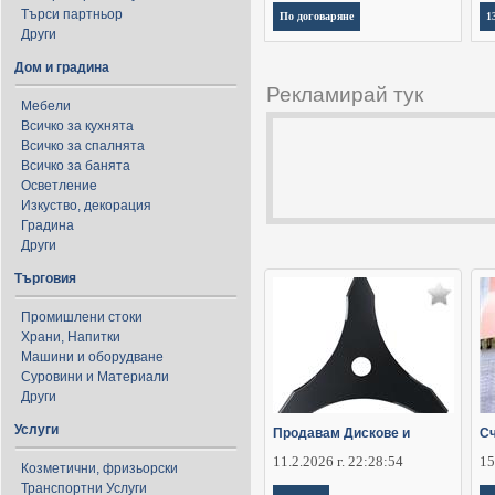
Търси партньор
По договаряне
1
Други
Дом и градина
Рекламирай тук
Мебели
Всичко за кухнята
Всичко за спалнята
Всичко за банята
Осветление
Изкуство, декорация
Градина
Други
Търговия
Промишлени стоки
Храни, Напитки
Машини и оборудване
Суровини и Материали
Други
Услуги
Продавам Дискове и
Сч
11.2.2026 г. 22:28:54
15
Козметични, фризьорски
Транспортни Услуги