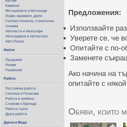
Бусове
Камиони
Предложения:
Мотоциклети и Мотопеди
Лодки, каравани, други
Селскостопанска, строителна
Използвайте ра
техника
Авточасти и Аксесоари
Уверете се, че 
Автосервизи и Автоуслуги
Авто Разни
Опитайте с по-
Имоти
Заменете съкращ
Продажби
Наеми
Разменям
Ако начина на тъ
Работа
опитайте с някой
Постоянна работа
Сезонна и Почасова
Работа в чужбина
Стажове и Бригади
Обяви, които м
Работа търси
Друга работа
Дрехи и Мода