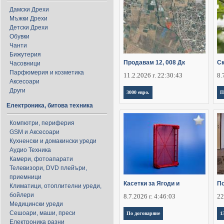
Дамски Дрехи
Мъжки Дрехи
Детски Дрехи
Обувки
Чанти
Бижутерия
Продавам 12, 008 Дк
Ск
Часовници
Парфюмерия и козметика
11.2.2026 г. 22:30:43
8.
Аксесоари
Други
3000 евро.
П
Електроника, битова техника
Компютри, периферия
GSM и Аксесоари
Кухненски и домакински уреди
Аудио Техника
Камери, фотоапарати
Телевизори, DVD плейъри,
приемници
Касетки за Ягоди и
По
Климатици, отоплителни уреди,
бойлери
8.7.2026 г. 4:46:03
22
Медицински уреди
Сешоари, маши, преси
По договаряне
1
Електроника разни