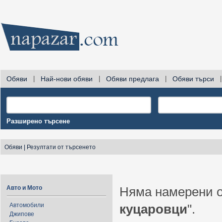
Обяви
|
Най-нови обяви
|
Обяви предлага
|
Обяви търси
|
Разширено търсене
Обяви
|
Резултати от търсенето
Авто и Мото
Няма намерени о
Автомобили
куцаровци
".
Джипове