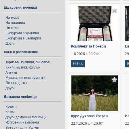
Екскурзии, почивки
На море
На планина
На село
Екскурзии в чужбина
Екскурзии в България
Други
Комплект за Покер в
Ев
Хоби и развлечение
1.8.2026 г. 20:24:11
29
Туризъм, къмпинг, риболов
34,5 лв.
2
Книги, музика, филми
Антики
Музикални инструменти
Ясновидство
Други
Домашни любимци
Кучета
Котки
Курс Духовна Уверен
Ис
Други домашни любимци
Изгубени, намерени
22.7.2026 г. 4:26:07
22
Ветеринарни Услуги