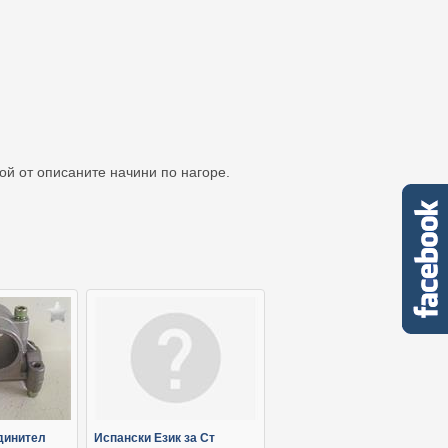
кой от описаните начини по нагоре.
динител
Испански Език за Ст