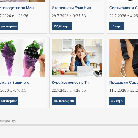
етоводство за Мен
Италиански Език Нив
Сертификати C
7.2026 г. 1:28:26
29.7.2026 г. 0:25:53
22.7.2026 г. 4:2
 договаряне
255,64 евро.
13 евро.
ежа за Защита от
Курс Увереност в Тя
Продавам Сам
.2026 г. 4:46:11
22.7.2026 г. 4:26:05
11.2.2026 г. 22:
 договаряне
По договаряне
8,7 евро.
амирай тук