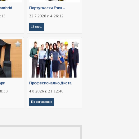
ambrid
Португалски Език –
6:13
22.7.2026 г. 4:26:12
13 евро.
ари
Професионално Диста
28:53
4.8.2026 г. 21:12:40
По договаряне