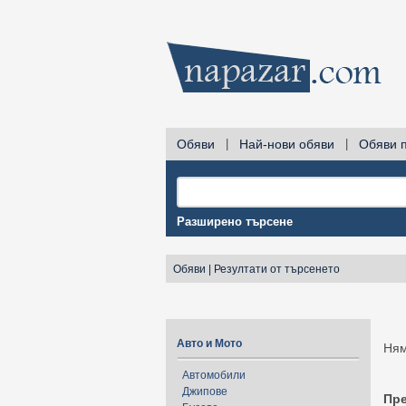
Обяви
|
Най-нови обяви
|
Обяви 
Разширено търсене
Обяви
|
Резултати от търсенето
Авто и Мото
Ням
Автомобили
Джипове
Пр