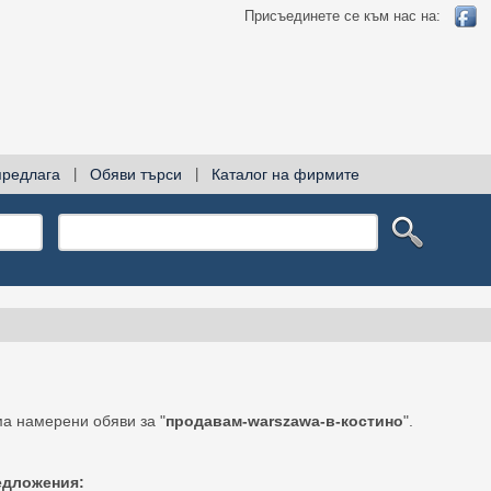
Присъединете се към нас на:
предлага
|
Обяви търси
|
Каталог на фирмите
а намерени обяви за "
продавам-warszawa-в-костино
".
едложения: