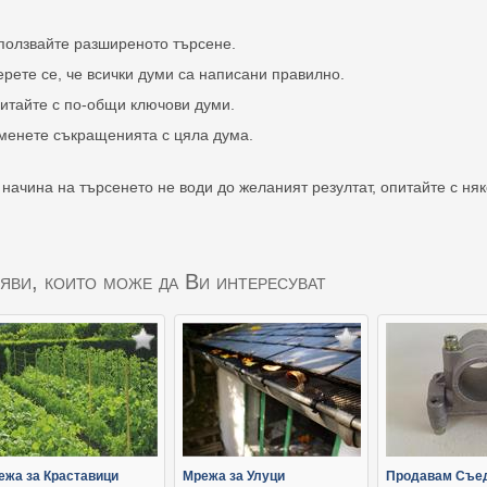
ползвайте разширеното търсене.
ерете се, че всички думи са написани правилно.
итайте с по-общи ключови думи.
менете съкращенията с цяла дума.
 начина на търсенето не води до желаният резултат, опитайте с ня
яви, които може да Ви интересуват
ежа за Краставици
Мрежа за Улуци
Продавам Съе