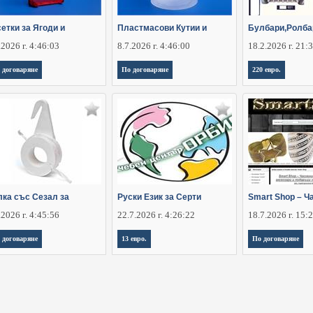
етки за Ягоди и
Пластмасови Кутии и
Булбари,Ролба
.2026 г. 4:46:03
8.7.2026 г. 4:46:00
18.2.2026 г. 21:
 договаряне
По договаряне
220 евро.
лка със Сезал за
Руски Език за Серти
Smart Shop – Ч
.2026 г. 4:45:56
22.7.2026 г. 4:26:22
18.7.2026 г. 15:
 договаряне
13 евро.
По договаряне