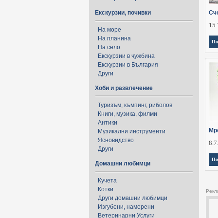
Екскурзии, почивки
Сч
15.
На море
На планина
По
На село
Екскурзии в чужбина
Екскурзии в България
Други
Хоби и развлечение
Туризъм, къмпинг, риболов
Книги, музика, филми
Антики
Мр
Музикални инструменти
Ясновидство
8.7
Други
По
Домашни любимци
Кучета
Котки
Рекл
Други домашни любимци
Изгубени, намерени
Ветеринарни Услуги