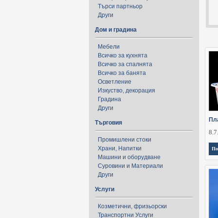
Търси партньор
Други
Дом и градина
Мебели
Всичко за кухнята
Всичко за спалнята
Всичко за банята
Осветление
Изкуство, декорация
Градина
Други
Пл
Търговия
8.7
Промишлени стоки
Храни, Напитки
По
Машини и оборудване
Суровини и Материали
Други
Услуги
Козметични, фризьорски
Транспортни Услуги