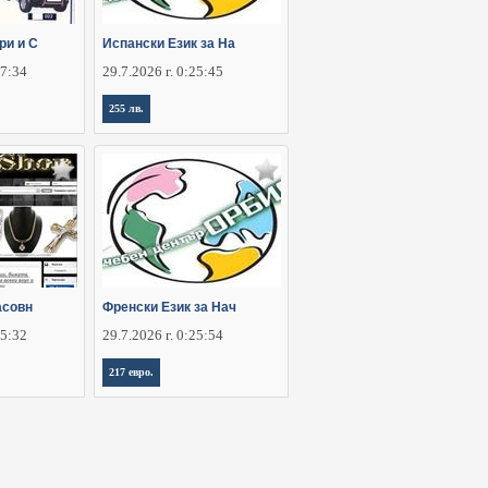
ри и С
Испански Език за На
37:34
29.7.2026 г. 0:25:45
255 лв.
асовн
Френски Език за Нач
25:32
29.7.2026 г. 0:25:54
217 евро.