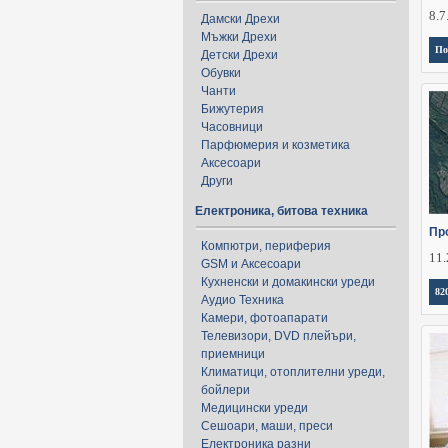
8.7
Дамски Дрехи
Мъжки Дрехи
По
Детски Дрехи
Обувки
Чанти
Бижутерия
Часовници
Парфюмерия и козметика
Аксесоари
Други
Електроника, битова техника
Пр
Компютри, периферия
11.
GSM и Аксесоари
Кухненски и домакински уреди
82
Аудио Техника
Камери, фотоапарати
Телевизори, DVD плейъри,
приемници
Климатици, отоплителни уреди,
бойлери
Медицински уреди
Сешоари, маши, преси
Електроника разни