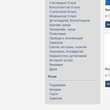
Счетоводни Услуги
Консултантски Услуги
Кас
Строителни Услуги
8.7
Медицински Услуги
Детегледачки, Болногледачи
По
Курсове, уроци
Тренировки, танци
Почистване
Преводи и легализация
Хамалски
Сватба, кетъринг, събития
Хороскопи, ясновидство
Охранителни, детективски
Интернет услуги
Рекламни
Други
Ро
8.7
Разни
По
Подарявам
Купувам
Търся
Заменям