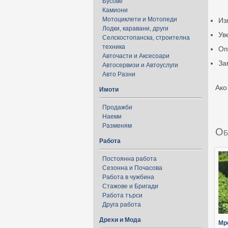
Бусове
Камиони
Мотоциклети и Мотопеди
Из
Лодки, каравани, други
Ув
Селскостопанска, строителна
техника
Оп
Авточасти и Аксесоари
За
Автосервизи и Автоуслуги
Авто Разни
Ако
Имоти
Продажби
Наеми
Разменям
Об
Работа
Постоянна работа
Сезонна и Почасова
Работа в чужбина
Стажове и Бригади
Работа търси
Друга работа
Дрехи и Мода
Мр