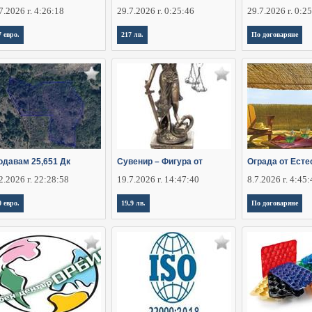
7.2026 г. 4:26:18
29.7.2026 г. 0:25:46
29.7.2026 г. 0:2
7 евро.
217 лв.
По договаряне
одавам 25,651 Дк
Сувенир – Фигура от
Ограда от Есте
2.2026 г. 22:28:58
19.7.2026 г. 14:47:40
8.7.2026 г. 4:45
0 евро.
19,9 лв.
По договаряне