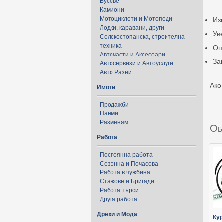
Бусове
Камиони
Мотоциклети и Мотопеди
Из
Лодки, каравани, други
Ув
Селскостопанска, строителна
техника
Оп
Авточасти и Аксесоари
За
Автосервизи и Автоуслуги
Авто Разни
Ако
Имоти
Продажби
Наеми
Разменям
Об
Работа
Постоянна работа
Сезонна и Почасова
Работа в чужбина
Стажове и Бригади
Работа търси
Друга работа
Дрехи и Мода
Ку