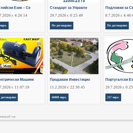
глийски Език – Се
Стандарт за Управле
Подложки за С
7.2026 г. 4:26:14
29.7.2026 г. 0:25:49
8.7.2026 г. 4:46
 евро.
По договаряне
По договаряне
ектрически Машинк
Продавам Инвестицио
Португалски Ез
7.2026 г. 11:07:19
11.2.2026 г. 22:30:45
29.7.2026 г. 0:2
 договаряне
40000 евро.
217 евро.
амирай тук