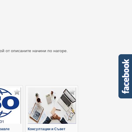
кой от описаните начини по нагоре.
равле
Консултации и Съвет