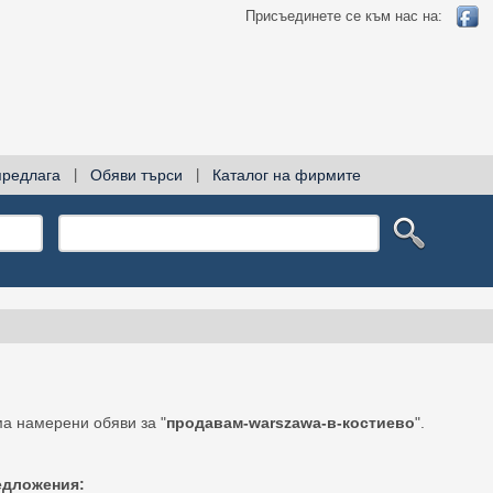
Присъединете се към нас на:
предлага
|
Обяви търси
|
Каталог на фирмите
а намерени обяви за "
продавам-warszawa-в-костиево
".
едложения: