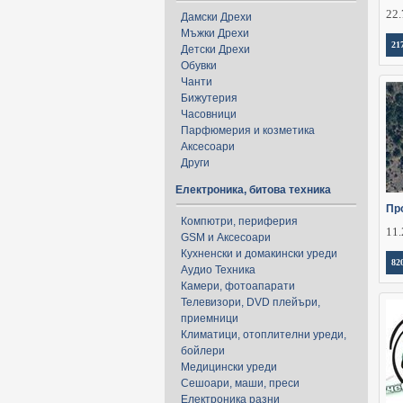
22.
Дамски Дрехи
Мъжки Дрехи
21
Детски Дрехи
Обувки
Чанти
Бижутерия
Часовници
Парфюмерия и козметика
Аксесоари
Други
Електроника, битова техника
Пр
Компютри, периферия
11.
GSM и Аксесоари
Кухненски и домакински уреди
82
Аудио Техника
Камери, фотоапарати
Телевизори, DVD плейъри,
приемници
Климатици, отоплителни уреди,
бойлери
Медицински уреди
Сешоари, маши, преси
Електроника разни