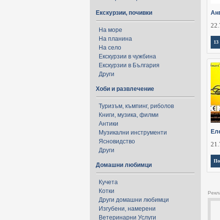
Екскурзии, почивки
Ан
22.
На море
На планина
13
На село
Екскурзии в чужбина
Екскурзии в България
Други
Хоби и развлечение
Туризъм, къмпинг, риболов
Книги, музика, филми
Антики
Ел
Музикални инструменти
Ясновидство
21.
Други
По
Домашни любимци
Кучета
Котки
Рекл
Други домашни любимци
Изгубени, намерени
Ветеринарни Услуги