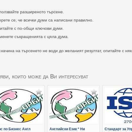
ползвайте разширеното търсене.
ерете се, че всички думи са написани правилно.
итайте с по-общи ключови думи.
менете съкращенията с цяла дума.
 начина на търсенето не води до желаният резултат, опитайте с ня
яви, които може да Ви интересуват
рс по Бизнес Англ
Английски Език * Ни
Стандарт за Уп