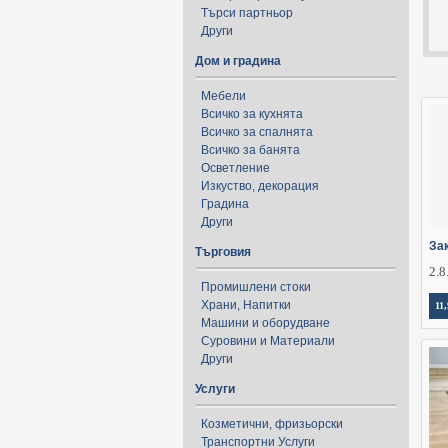
Търси партньор
Други
Дом и градина
Мебели
Всичко за кухнята
Всичко за спалнята
Всичко за банята
Осветление
Изкуство, декорация
Градина
Други
За
Търговия
2.8
Промишлени стоки
Храни, Напитки
11,
Машини и оборудване
Суровини и Материали
Други
Услуги
Козметични, фризьорски
Транспортни Услуги