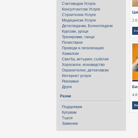
Счетоводни Услуги
Консултантски Услуги
Ци
Строителни Услуги
2.6
Медицински Услуги
Детегледачки, Болногледачи
4 
Курсове, уроци
Тренировки, танци
Почистване
Преводи и легализация
Хамалски
Сватба, кетъринг, събития
Хороскопи, ясновидство
Охранителни, детективски
Интернет услуги
Рекламни
Други
Би
4.8
Разни
По
Подарявам
Купувам
Търся
Заменям