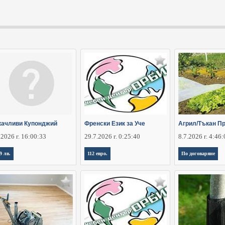
качливи Купонджий
Френски Език за Уче
Агрил/Тъкан П
.2026 г. 16:00:33
29.7.2026 г. 0:25:40
8.7.2026 г. 4:46
9 лв.
112 евро.
По договаряне