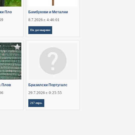
ки Пло
Бамбукови и Метални
:59
8.7.2026 г. 4:46:01
По договаряне
а Плов
Бразилски Португалс
:06
29.7.2026 г. 0:25:55
217 евро.