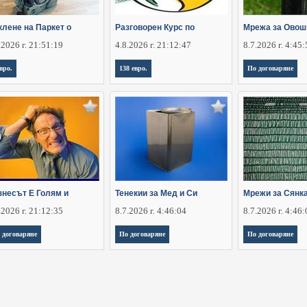
клене на Паркет о
Разговорен Курс по
Мрежа за Овош
.2026 г. 21:51:19
4.8.2026 г. 21:12:47
8.7.2026 г. 4:45
евро.
138 евро.
По договаряне
знесът Е Голям и
Тенекии за Мед и Си
Мрежи за Сянк
.2026 г. 21:12:35
8.7.2026 г. 4:46:04
8.7.2026 г. 4:46
 договаряне
По договаряне
По договаряне