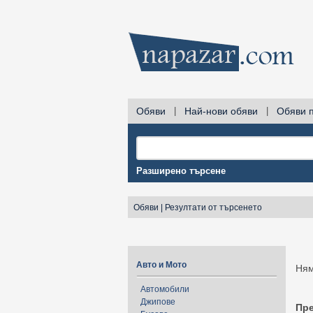
Обяви
|
Най-нови обяви
|
Обяви 
Разширено търсене
Обяви
|
Резултати от търсенето
Авто и Мото
Ням
Автомобили
Джипове
Пр