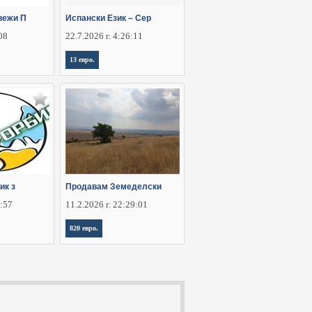
вежи П
Испански Език – Сер
:08
22.7.2026 г. 4:26:11
13 евро.
ик з
Продавам Земеделски
5:57
11.2.2026 г. 22:29:01
820 евро.