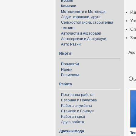
Бусове
Камиони
Мотоциклети и Мотопеди
Из
Лодки, каравани, други
Ув
Селскостопанска, строителна
техника
Оп
Авточасти и Аксесоари
За
Автосервизи и Автоуслуги
Авто Разни
Ако
Имоти
Продажби
Наеми
Разменям
Об
Работа
Постоянна работа
Сезонна и Почасова
Работа в чужбина
Стажове и Бригади
Работа търси
Друга работа
Дрехи и Мода
Тен