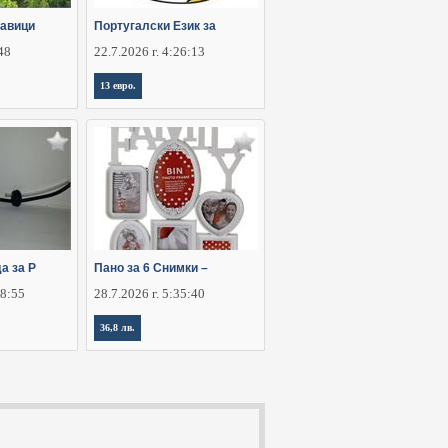
тавици
Португалски Език за
:48
22.7.2026 г. 4:26:13
13 евро.
а за Р
Пано за 6 Снимки –
28:55
28.7.2026 г. 5:35:40
36,8 лв.