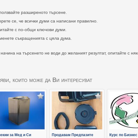
ползвайте разширеното търсене.
ерете се, че всички думи са написани правилно.
итайте с по-общи ключови думи.
менете съкращенията с цяла дума.
 начина на търсенето не води до желаният резултат, опитайте с ня
яви, които може да Ви интересуват
екии за Мед и Си
Продавам Предпазите
Курс по Бизнес