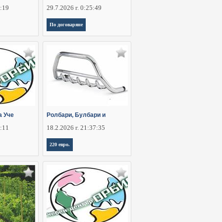
6:19
29.7.2026 г. 0:25:49
По договаряне
а Уче
Ролбари, Булбари и
6:11
18.2.2026 г. 21:37:35
220 евро.