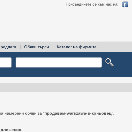
Присъединете се към нас на:
предлага
|
Обяви търси
|
Каталог на фирмите
а намерени обяви за "
продавам-warszawa-в-коньовец
".
едложения: