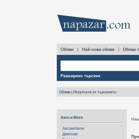
Обяви
|
Най-нови обяви
|
Обяви 
Разширено търсене
Обяви
|
Резултати от търсенето
Авто и Мото
Ням
Автомобили
Джипове
Пр