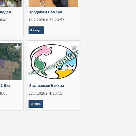
аведен
Продавам Самари
30:48
11.2.2026 г. 22:28:53
8,7 евро.
01 Дка
Италиански Език за
29:05
22.7.2026 г. 4:26:15
13 евро.