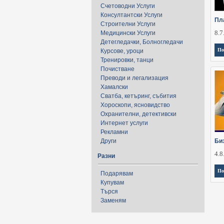
Счетоводни Услуги
Консултантски Услуги
Пл
Строителни Услуги
8.7
Медицински Услуги
Детегледачки, Болногледачи
По
Курсове, уроци
Тренировки, танци
Почистване
Преводи и легализация
Хамалски
Сватба, кетъринг, събития
Хороскопи, ясновидство
Охранителни, детективски
Интернет услуги
Рекламни
Други
Би
4.8
Разни
По
Подарявам
Купувам
Търся
Заменям