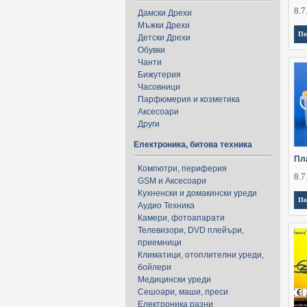
8.7
Дамски Дрехи
Мъжки Дрехи
По
Детски Дрехи
Обувки
Чанти
Бижутерия
Часовници
Парфюмерия и козметика
Аксесоари
Други
Електроника, битова техника
Пл
Компютри, периферия
8.7
GSM и Аксесоари
Кухненски и домакински уреди
По
Аудио Техника
Камери, фотоапарати
Телевизори, DVD плейъри,
приемници
Климатици, отоплителни уреди,
бойлери
Медицински уреди
Сешоари, маши, преси
Електроника разни