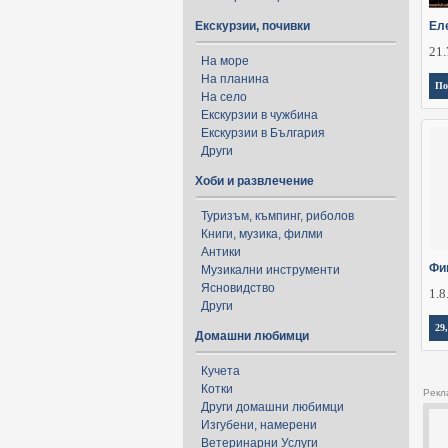
Екскурзии, почивки
Ел
21.
На море
На планина
По
На село
Екскурзии в чужбина
Екскурзии в България
Други
Хоби и развлечение
Туризъм, къмпинг, риболов
Книги, музика, филми
Антики
Фи
Музикални инструменти
Ясновидство
1.8
Други
29
Домашни любимци
Кучета
Котки
Рекл
Други домашни любимци
Изгубени, намерени
Ветеринарни Услуги