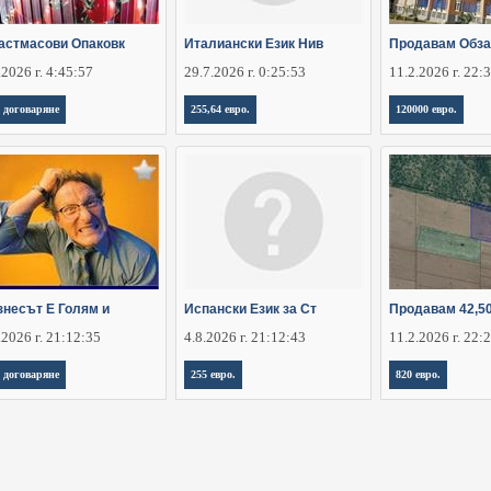
астмасови Опаковк
Италиански Език Нив
Продавам Обз
.2026 г. 4:45:57
29.7.2026 г. 0:25:53
11.2.2026 г. 22:
 договаряне
255,64 евро.
120000 евро.
знесът Е Голям и
Испански Език за Ст
Продавам 42,5
.2026 г. 21:12:35
4.8.2026 г. 21:12:43
11.2.2026 г. 22:
 договаряне
255 евро.
820 евро.