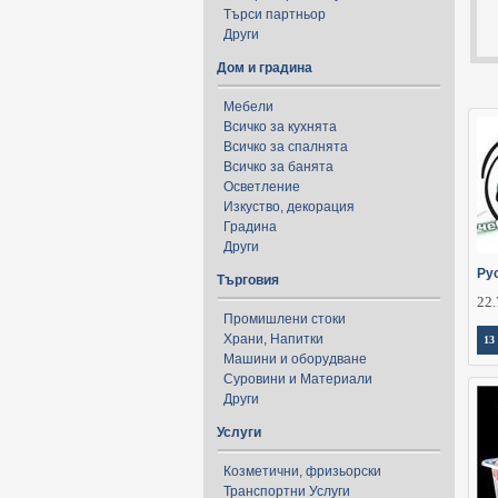
Търси партньор
Други
Дом и градина
Мебели
Всичко за кухнята
Всичко за спалнята
Всичко за банята
Осветление
Изкуство, декорация
Градина
Други
Рус
Търговия
22.
Промишлени стоки
Храни, Напитки
13
Машини и оборудване
Суровини и Материали
Други
Услуги
Козметични, фризьорски
Транспортни Услуги