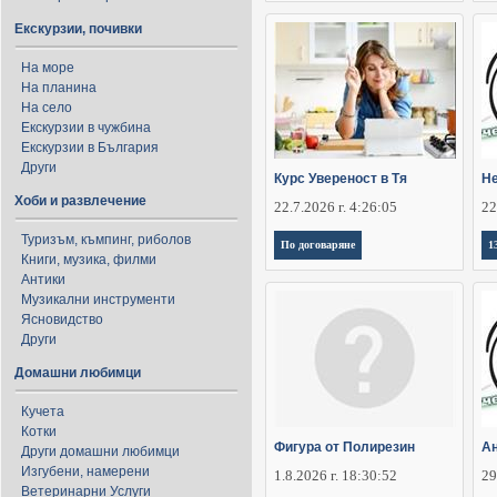
Екскурзии, почивки
На море
На планина
На село
Екскурзии в чужбина
Екскурзии в България
Други
Курс Увереност в Тя
Не
Хоби и развлечение
22.7.2026 г. 4:26:05
22
Туризъм, къмпинг, риболов
По договаряне
1
Книги, музика, филми
Антики
Музикални инструменти
Ясновидство
Други
Домашни любимци
Кучета
Котки
Фигура от Полирезин
Ан
Други домашни любимци
Изгубени, намерени
1.8.2026 г. 18:30:52
29
Ветеринарни Услуги