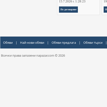
15.7.2026 г. 1:28:23
19
По договаряне
П
Обяви
|
Най-нови обяви
|
Обяви предлага
|
Обяви търси
|
Всички права запазени napazar.com © 2026