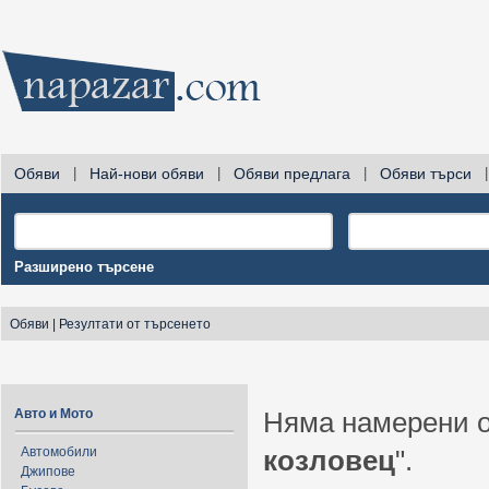
Обяви
|
Най-нови обяви
|
Обяви предлага
|
Обяви търси
|
Разширено търсене
Обяви
|
Резултати от търсенето
Авто и Мото
Няма намерени о
Автомобили
козловец
".
Джипове