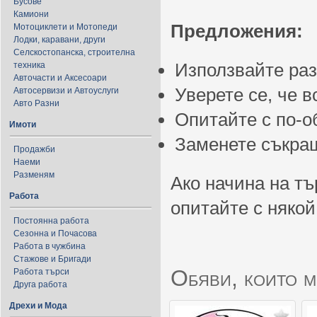
Бусове
Камиони
Предложения:
Мотоциклети и Мотопеди
Лодки, каравани, други
Селскостопанска, строителна
Използвайте ра
техника
Авточасти и Аксесоари
Уверете се, че 
Автосервизи и Автоуслуги
Авто Разни
Опитайте с по-
Имоти
Заменете съкращ
Продажби
Наеми
Разменям
Ако начина на тъ
Работа
опитайте с някой
Постоянна работа
Сезонна и Почасова
Работа в чужбина
Стажове и Бригади
Обяви, които м
Работа търси
Друга работа
Дрехи и Мода