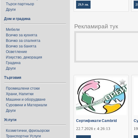
Търси партньор
29,9 лв.
2
Други
Дом и градина
Рекламирай тук
Мебели
Всичко за кухнята
Всичко за спалнята
Всичко за банята
Осветление
Изкуство, декорация
Градина
Други
Търговия
Промишлени стоки
Храни, Напитки
Машини и оборудване
Суровини и Материали
Други
Услуги
Сертификати Cambrid
Су
22.7.2026 г. 4:26:13
19
Козметични, фризьорски
Транспортни Услуги