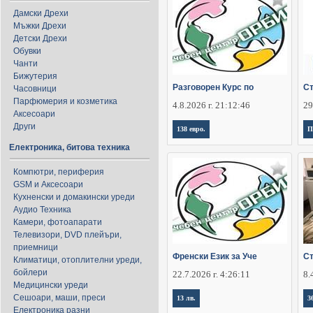
Дамски Дрехи
Мъжки Дрехи
Детски Дрехи
Обувки
Чанти
Бижутерия
Разговорен Курс по
Ст
Часовници
Парфюмерия и козметика
4.8.2026 г. 21:12:46
29
Аксесоари
Други
138 евро.
П
Електроника, битова техника
Компютри, периферия
GSM и Аксесоари
Кухненски и домакински уреди
Аудио Техника
Камери, фотоапарати
Телевизори, DVD плейъри,
приемници
Френски Език за Уче
Ст
Климатици, отоплителни уреди,
бойлери
22.7.2026 г. 4:26:11
8.
Медицински уреди
Сешоари, маши, преси
13 лв.
3
Електроника разни