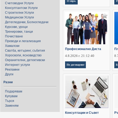
13 евро.
1
Счетоводни Услуги
Консултантски Услуги
Строителни Услуги
Медицински Услуги
Детегледачки, Болногледачи
Курсове, уроци
Тренировки, танци
Почистване
Преводи и легализация
Хамалски
Професионално Диста
Пл
Сватба, кетъринг, събития
Хороскопи, ясновидство
4.8.2026 г. 21:12:40
8.
Охранителни, детективски
Интернет услуги
По договаряне
Б
Рекламни
Други
Разни
Подарявам
Купувам
Търся
Заменям
Консултации и Съвет
Ръ