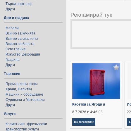
Търси партньор
Други
Рекламирай тук
Дом и градина
Мебели
Всичко за кухнята
Всичко за спалнята
Всичко за банята
Осветление
Изкуство, декорация
Градина
Други
Търговия
Промишлени стоки
Храни, Напитки
Машини и оборудване
Суровини и Материали
Касетки за Ягоди и
Ис
Други
8.7.2026 г. 4:46:03
22
Услуги
По договаряне
1
Козметични, фризьорски
Транспортни Услуги