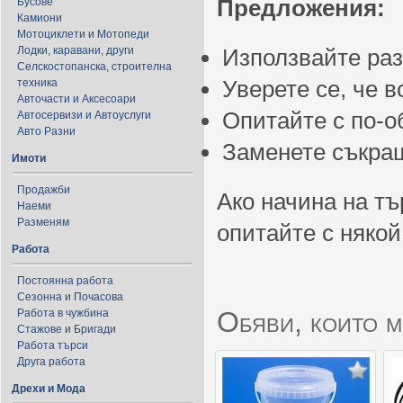
Предложения:
Бусове
Камиони
Мотоциклети и Мотопеди
Лодки, каравани, други
Използвайте ра
Селскостопанска, строителна
Уверете се, че 
техника
Авточасти и Аксесоари
Опитайте с по-
Автосервизи и Автоуслуги
Авто Разни
Заменете съкращ
Имоти
Продажби
Ако начина на тъ
Наеми
Разменям
опитайте с някой
Работа
Постоянна работа
Сезонна и Почасова
Обяви, които м
Работа в чужбина
Стажове и Бригади
Работа търси
Друга работа
Дрехи и Мода