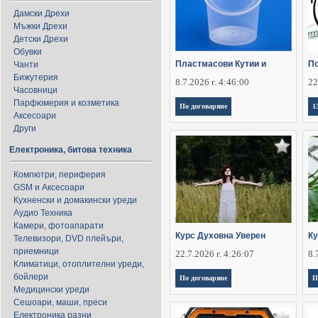
Дамски Дрехи
Мъжки Дрехи
Детски Дрехи
Обувки
Пластмасови Кутии и
По
Чанти
Бижутерия
8.7.2026 г. 4:46:00
22
Часовници
Парфюмерия и козметика
По договаряне
1
Аксесоари
Други
Електроника, битова техника
Компютри, периферия
GSM и Аксесоари
Кухненски и домакински уреди
Аудио Техника
Камери, фотоапарати
Курс Духовна Уверен
Ку
Телевизори, DVD плейъри,
приемници
22.7.2026 г. 4:26:07
8.
Климатици, отоплителни уреди,
бойлери
По договаряне
П
Медицински уреди
Сешоари, маши, преси
Електроника разни