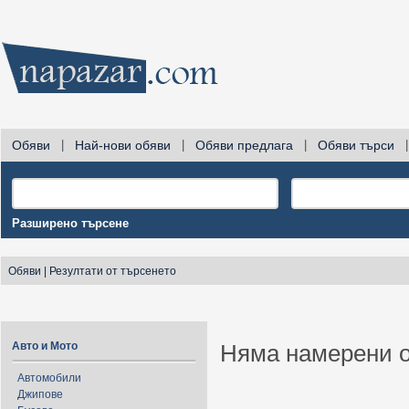
Обяви
|
Най-нови обяви
|
Обяви предлага
|
Обяви търси
|
Разширено търсене
Обяви
|
Резултати от търсенето
Авто и Мото
Няма намерени о
Автомобили
Джипове