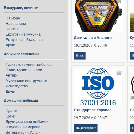
Екскурзии, почивки
На море
На планина
На село
Екскурзии в чужбина
Дигитален и Аналого
К
Екскурзии в България
Други
19.7.2026 г. 0:25:46
11
Хоби и развлечение
38 лв.
П
Туризъм, къмпинг, риболов
Книги, музика, филми
Антики
Музикални инструменти
Ясновидство
Други
Домашни любимци
Стандарт за Управле
Се
Кучета
Котки
29.7.2026 г. 0:25:47
22
Други домашни любимци
Изгубени, намерени
По договаряне
1
Ветеринарни Услуги