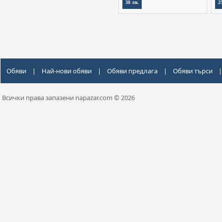
38 лв.
2
Обяви
|
Най-нови обяви
|
Обяви предлага
|
Обяви търси
|
Всички права запазени napazar.com © 2026