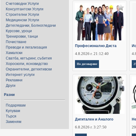
Счетоводни Услуги
Консултантски Услуги
Строителни Услуги
Медицински Услуги
Детегледачки, Болногледачи
Курсове, уроци
Тренировки, танци
Почистване
Професионално Диста
Ис
Преводи и легализация
Хамалски
4.8.2026 г. 21:12:40
4.
Сватба, кетъринг, събития
Хороскопи, ясновидство
По договаряне
2
Охранителни, детективски
Интернет услуги
Рекламни
Други
Разни
Подарявам
Купувам
Търся
Дигитален и Аналого
Не
Заменям
6.8.2026 г. 3:27:50
29