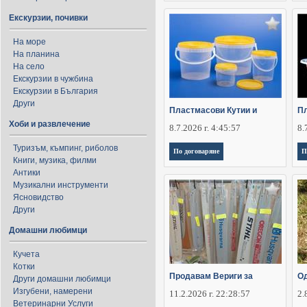
Екскурзии, почивки
На море
На планина
На село
Екскурзии в чужбина
Екскурзии в България
Други
Пластмасови Кутии и
Пл
Хоби и развлечение
8.7.2026 г. 4:45:57
8.
Туризъм, къмпинг, риболов
По договаряне
П
Книги, музика, филми
Антики
Музикални инструменти
Ясновидство
Други
Домашни любимци
Кучета
Котки
Продавам Вериги за
Од
Други домашни любимци
Изгубени, намерени
11.2.2026 г. 22:28:57
2.
Ветеринарни Услуги