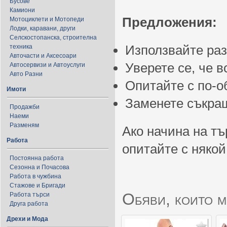
Бусове
Камиони
Предложения:
Мотоциклети и Мотопеди
Лодки, каравани, други
Селскостопанска, строителна
Използвайте ра
техника
Авточасти и Аксесоари
Уверете се, че 
Автосервизи и Автоуслуги
Авто Разни
Опитайте с по-
Имоти
Заменете съкращ
Продажби
Наеми
Разменям
Ако начина на тъ
Работа
опитайте с някой
Постоянна работа
Сезонна и Почасова
Работа в чужбина
Стажове и Бригади
Обяви, които м
Работа търси
Друга работа
Дрехи и Мода