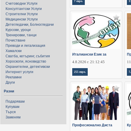
7 евро.
1
Счетоводни Услуги
Консултантски Услуги
Строителни Услуги
Медицински Услуги
Детегледачки, Болногледачи
Курсове, уроци
Тренировки, танци
Почистване
Преводи и легализация
Хамалски
Италиански Език за
П
Сватба, кетъринг, събития
Хороскопи, ясновидство
4.8.2026 г. 21:12:45
11
Охранителни, детективски
Интернет услуги
255 евро.
7
Рекламни
Други
Разни
Подарявам
Купувам
Търся
Заменям
Професионално Диста
Ку