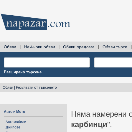
Обяви
|
Най-нови обяви
|
Обяви предлага
|
Обяви търси
|
Разширено търсене
Обяви
|
Резултати от търсенето
Авто и Мото
Няма намерени о
Автомобили
карбинци
".
Джипове