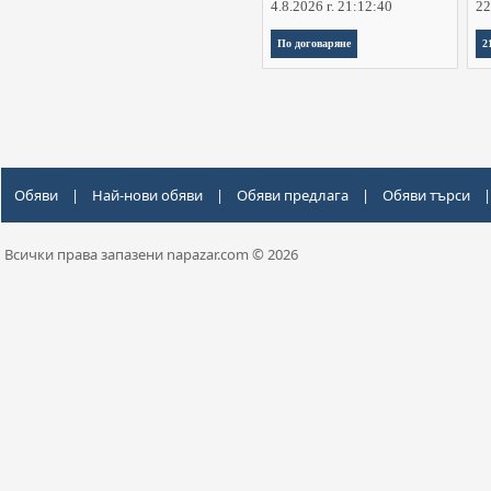
4.8.2026 г. 21:12:40
22
По договаряне
2
Обяви
|
Най-нови обяви
|
Обяви предлага
|
Обяви търси
|
Всички права запазени napazar.com © 2026