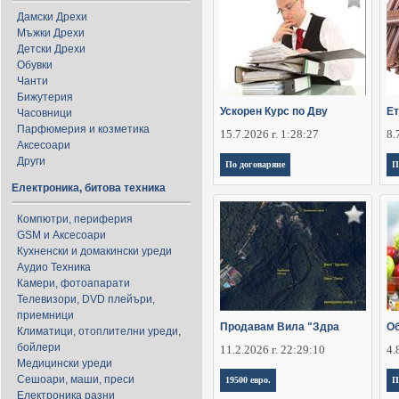
Дамски Дрехи
Мъжки Дрехи
Детски Дрехи
Обувки
Чанти
Бижутерия
Ускорен Курс по Дву
Ет
Часовници
Парфюмерия и козметика
15.7.2026 г. 1:28:27
8.
Аксесоари
Други
По договаряне
П
Електроника, битова техника
Компютри, периферия
GSM и Аксесоари
Кухненски и домакински уреди
Аудио Техника
Камери, фотоапарати
Телевизори, DVD плейъри,
приемници
Продавам Вила "Здра
Об
Климатици, отоплителни уреди,
бойлери
11.2.2026 г. 22:29:10
4.
Медицински уреди
Сешоари, маши, преси
19500 евро.
П
Електроника разни