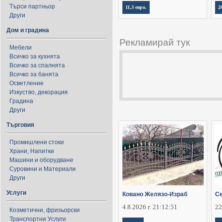
Търси партньор
11,3 евро.
2
Други
Дом и градина
Рекламирай тук
Мебели
Всичко за кухнята
Всичко за спалнята
Всичко за банята
Осветление
Изкуство, декорация
Градина
Други
Търговия
Промишлени стоки
Храни, Напитки
Машини и оборудване
Суровини и Материали
Други
Услуги
Ковано Желязо-Израб
Се
4.8.2026 г. 21:12:51
22
Козметични, фризьорски
Транспортни Услуги