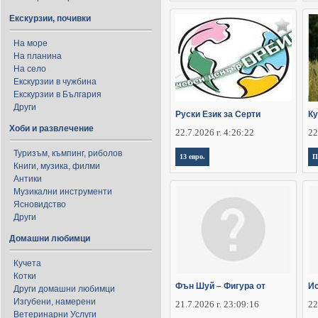
Екскурзии, почивки
На море
На планина
На село
Екскурзии в чужбина
Екскурзии в България
Други
Руски Език за Серти
Ку
Хоби и развлечение
22.7.2026 г. 4:26:22
22
Туризъм, къмпинг, риболов
13 евро.
П
Книги, музика, филми
Антики
Музикални инструменти
Ясновидство
Други
Домашни любимци
Кучета
Котки
Фън Шуй – Фигура от
Ис
Други домашни любимци
Изгубени, намерени
21.7.2026 г. 23:09:16
22
Ветеринарни Услуги