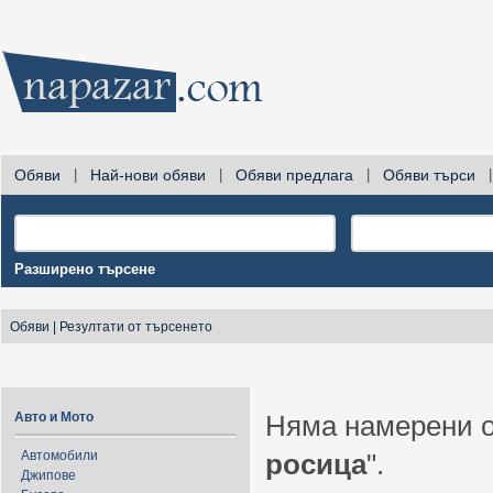
Обяви
|
Най-нови обяви
|
Обяви предлага
|
Обяви търси
|
Разширено търсене
Обяви
|
Резултати от търсенето
Авто и Мото
Няма намерени о
Автомобили
росица
".
Джипове