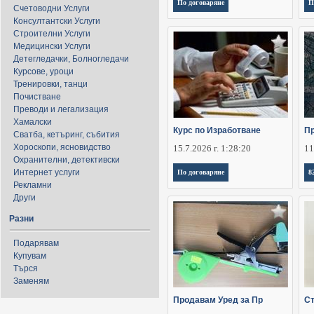
По договаряне
П
Счетоводни Услуги
Консултантски Услуги
Строителни Услуги
Медицински Услуги
Детегледачки, Болногледачи
Курсове, уроци
Тренировки, танци
Почистване
Преводи и легализация
Хамалски
Курс по Изработване
Пр
Сватба, кетъринг, събития
Хороскопи, ясновидство
15.7.2026 г. 1:28:20
11
Охранителни, детективски
Интернет услуги
По договаряне
8
Рекламни
Други
Разни
Подарявам
Купувам
Търся
Заменям
Продавам Уред за Пр
Ст