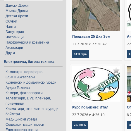
Дамски Дрехи
Мъжки Дрехи
Детски Дрехи
Обувки
Чанти
Бижутерия
Продавам 25 Дка Зем
Ан
Часовници
Парфюмерия и козметика
11.2.2026 г. 22:30:42
22
Аксесоари
Други
1350 евро.
1
Електроника, битова техника
Компютри, периферия
GSM и Аксесоари
Кухненски и домакински уреди
Аудио Техника
Камери, фотоапарати
Телевизори, DVD плейъри,
приемници
Курс по Бизнес Итал
О
Климатици, отоплителни уреди,
бойлери
22.7.2026 г. 4:26:19
8.
Медицински уреди
Сешоари, маши, преси
217 евро.
П
Електроника разни