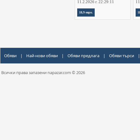
11.2.2026 г. 22:29:11
11
18,9 евро.
1
Обяви
|
Най-нови обяви
|
Обяви предлага
|
Обяви търси
|
Всички права запазени napazar.com © 2026