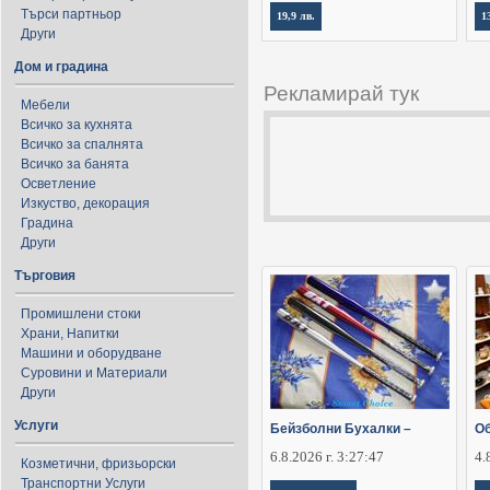
Търси партньор
19,9 лв.
1
Други
Дом и градина
Рекламирай тук
Мебели
Всичко за кухнята
Всичко за спалнята
Всичко за банята
Осветление
Изкуство, декорация
Градина
Други
Търговия
Промишлени стоки
Храни, Напитки
Машини и оборудване
Суровини и Материали
Други
Услуги
Бейзболни Бухалки –
Об
6.8.2026 г. 3:27:47
4.
Козметични, фризьорски
Транспортни Услуги