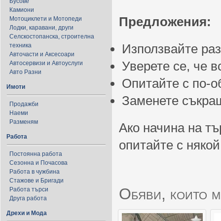
Бусове
Камиони
Предложения:
Мотоциклети и Мотопеди
Лодки, каравани, други
Селскостопанска, строителна
Използвайте ра
техника
Авточасти и Аксесоари
Уверете се, че 
Автосервизи и Автоуслуги
Авто Разни
Опитайте с по-
Имоти
Заменете съкращ
Продажби
Наеми
Разменям
Ако начина на тъ
Работа
опитайте с някой
Постоянна работа
Сезонна и Почасова
Работа в чужбина
Стажове и Бригади
Обяви, които м
Работа търси
Друга работа
Дрехи и Мода