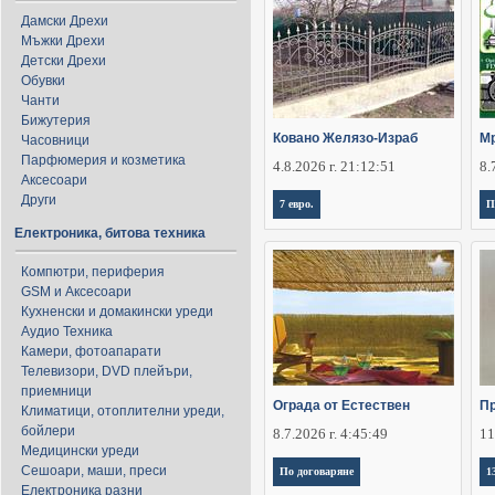
Дамски Дрехи
Мъжки Дрехи
Детски Дрехи
Обувки
Чанти
Бижутерия
Ковано Желязо-Израб
Мр
Часовници
Парфюмерия и козметика
4.8.2026 г. 21:12:51
8.
Аксесоари
Други
7 евро.
П
Електроника, битова техника
Компютри, периферия
GSM и Аксесоари
Кухненски и домакински уреди
Аудио Техника
Камери, фотоапарати
Телевизори, DVD плейъри,
приемници
Ограда от Естествен
П
Климатици, отоплителни уреди,
бойлери
8.7.2026 г. 4:45:49
11
Медицински уреди
Сешоари, маши, преси
По договаряне
1
Електроника разни