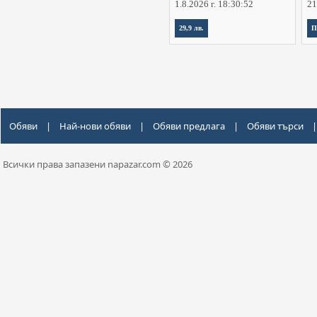
1.8.2026 г. 18:30:52
21
29,9 лв.
П
Обяви
|
Най-нови обяви
|
Обяви предлага
|
Обяви търси
|
Всички права запазени napazar.com © 2026