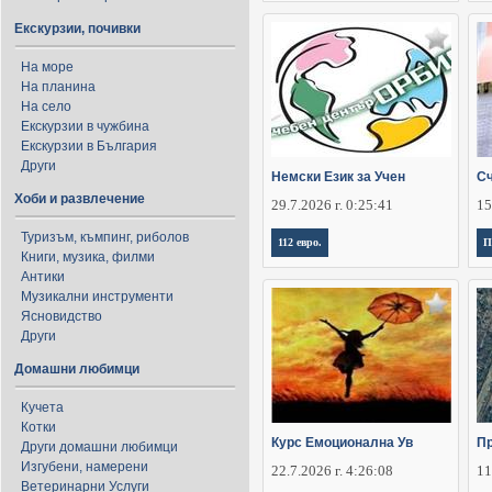
Екскурзии, почивки
На море
На планина
На село
Екскурзии в чужбина
Екскурзии в България
Други
Немски Език за Учен
Сч
Хоби и развлечение
29.7.2026 г. 0:25:41
15
Туризъм, къмпинг, риболов
112 евро.
П
Книги, музика, филми
Антики
Музикални инструменти
Ясновидство
Други
Домашни любимци
Кучета
Котки
Курс Емоционална Ув
Пр
Други домашни любимци
Изгубени, намерени
22.7.2026 г. 4:26:08
11
Ветеринарни Услуги