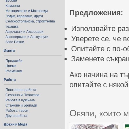
Бусове
Камиони
Предложения:
Мотоциклети и Мотопеди
Лодки, каравани, други
Селскостопанска, строителна
Използвайте ра
техника
Авточасти и Аксесоари
Уверете се, че 
Автосервизи и Автоуслуги
Авто Разни
Опитайте с по-
Имоти
Заменете съкращ
Продажби
Наеми
Разменям
Ако начина на тъ
Работа
опитайте с някой
Постоянна работа
Сезонна и Почасова
Работа в чужбина
Стажове и Бригади
Обяви, които м
Работа търси
Друга работа
Дрехи и Мода