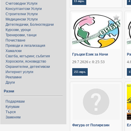
13 евро.
4
Счетоводни Услуги
Консултантски Услуги
Строителни Услуги
Медицински Услуги
Детегледачки, Болногледачи
Курсове, уроци
Тренировки, танци
Почистване
Преводи и легализация
Хамалски
Гръцки Език за Начи
Ра
Сватба, кетъринг, събития
Хороскопи, ясновидство
29.7.2026 г. 0:25:53
4.
Охранителни, детективски
Интернет услуги
255 евро.
1
Рекламни
Други
Разни
Подарявам
Купувам
Търся
Заменям
Фигура от Полирезин
Ел