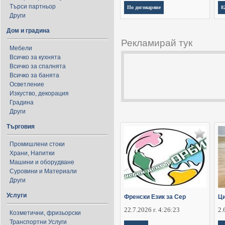
Търси партньор
По договаряне
8
Други
Дом и градина
Рекламирай тук
Мебели
Всичко за кухнята
Всичко за спалнята
Всичко за банята
Осветление
Изкуство, декорация
Градина
Други
Търговия
Промишлени стоки
Храни, Напитки
Машини и оборудване
Суровини и Материали
Други
Услуги
Френски Език за Сер
Ци
22.7.2026 г. 4:26:23
2.
Козметични, фризьорски
Транспортни Услуги