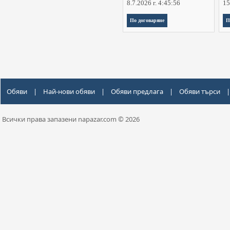
8.7.2026 г. 4:45:56
15
По договаряне
П
Обяви
|
Най-нови обяви
|
Обяви предлага
|
Обяви търси
|
Всички права запазени napazar.com © 2026