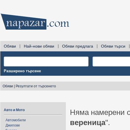
Обяви
|
Най-нови обяви
|
Обяви предлага
|
Обяви търси
|
Разширено търсене
Обяви
|
Резултати от търсенето
Авто и Мото
Няма намерени о
Автомобили
вереница
".
Джипове