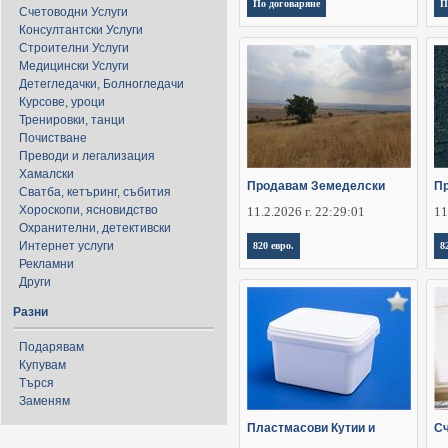
По договаряне
П
Счетоводни Услуги
Консултантски Услуги
Строителни Услуги
Медицински Услуги
Детегледачки, Болногледачи
Курсове, уроци
Тренировки, танци
Почистване
Преводи и легализация
Хамалски
Продавам Земеделски
Пр
Сватба, кетъринг, събития
Хороскопи, ясновидство
11.2.2026 г. 22:29:01
11
Охранителни, детективски
Интернет услуги
820 евро.
8
Рекламни
Други
Разни
Подарявам
Купувам
Търся
Заменям
Пластмасови Кутии и
Сч