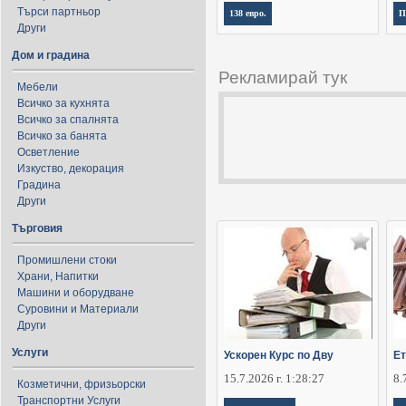
Търси партньор
138 евро.
П
Други
Дом и градина
Рекламирай тук
Мебели
Всичко за кухнята
Всичко за спалнята
Всичко за банята
Осветление
Изкуство, декорация
Градина
Други
Търговия
Промишлени стоки
Храни, Напитки
Машини и оборудване
Суровини и Материали
Други
Услуги
Ускорен Курс по Дву
Ет
15.7.2026 г. 1:28:27
8.
Козметични, фризьорски
Транспортни Услуги