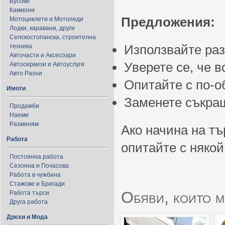
Бусове
Камиони
Предложения:
Мотоциклети и Мотопеди
Лодки, каравани, други
Селскостопанска, строителна
Използвайте ра
техника
Авточасти и Аксесоари
Уверете се, че 
Автосервизи и Автоуслуги
Авто Разни
Опитайте с по-
Имоти
Заменете съкращ
Продажби
Наеми
Разменям
Ако начина на тъ
Работа
опитайте с някой
Постоянна работа
Сезонна и Почасова
Работа в чужбина
Стажове и Бригади
Обяви, които м
Работа търси
Друга работа
Дрехи и Мода