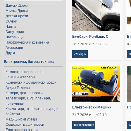
Дамски Дрехи
Мъжки Дрехи
Детски Дрехи
Обувки
Чанти
Бижутерия
Булбари, Ролбари, С
Би
Часовници
Парфюмерия и козметика
18.2.2026 г. 21:37:36
8.
Аксесоари
Други
220 евро.
П
Електроника, битова техника
Компютри, периферия
GSM и Аксесоари
Кухненски и домакински уреди
Аудио Техника
Камери, фотоапарати
Телевизори, DVD плейъри,
приемници
Електрически Машинк
Пр
Климатици, отоплителни уреди,
бойлери
21.7.2026 г. 11:07:19
11
Медицински уреди
Сешоари, маши, преси
По договаряне
8
Електроника разни