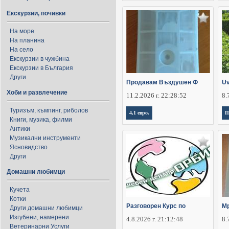
Екскурзии, почивки
На море
На планина
На село
Екскурзии в чужбина
Екскурзии в България
Други
Продавам Въздушен Ф
Uv
Хоби и развлечение
11.2.2026 г. 22:28:52
8.
Туризъм, къмпинг, риболов
4,1 евро.
П
Книги, музика, филми
Антики
Музикални инструменти
Ясновидство
Други
Домашни любимци
Кучета
Котки
Разговорен Курс по
Мр
Други домашни любимци
Изгубени, намерени
4.8.2026 г. 21:12:48
8.
Ветеринарни Услуги