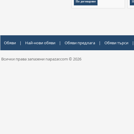
По договаряне
1
Обяви
|
Най-нови обяви
|
Обяви предлага
|
Обяви търси
|
Всички права запазени napazar.com © 2026