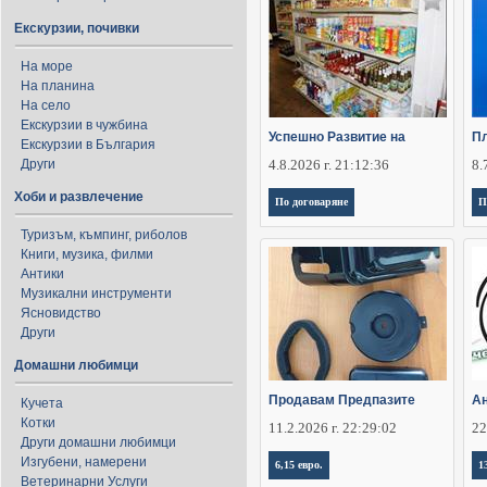
Екскурзии, почивки
На море
На планина
На село
Екскурзии в чужбина
Успешно Развитие на
Пл
Екскурзии в България
Други
4.8.2026 г. 21:12:36
8.
Хоби и развлечение
По договаряне
П
Туризъм, къмпинг, риболов
Книги, музика, филми
Антики
Музикални инструменти
Ясновидство
Други
Домашни любимци
Продавам Предпазите
Ан
Кучета
Котки
11.2.2026 г. 22:29:02
22
Други домашни любимци
Изгубени, намерени
6,15 евро.
1
Ветеринарни Услуги