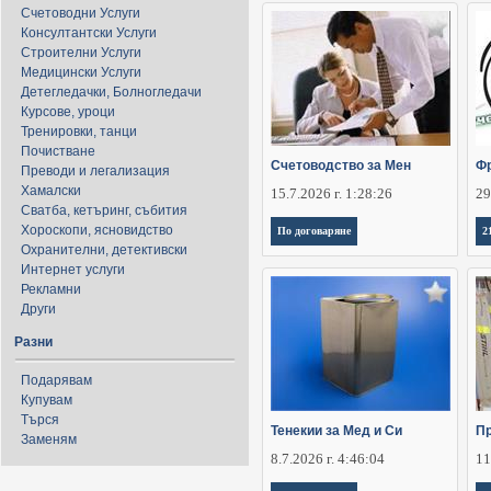
Счетоводни Услуги
Консултантски Услуги
Строителни Услуги
Медицински Услуги
Детегледачки, Болногледачи
Курсове, уроци
Тренировки, танци
Почистване
Счетоводство за Мен
Фр
Преводи и легализация
Хамалски
15.7.2026 г. 1:28:26
29
Сватба, кетъринг, събития
Хороскопи, ясновидство
По договаряне
2
Охранителни, детективски
Интернет услуги
Рекламни
Други
Разни
Подарявам
Купувам
Търся
Тенекии за Мед и Си
Пр
Заменям
8.7.2026 г. 4:46:04
11