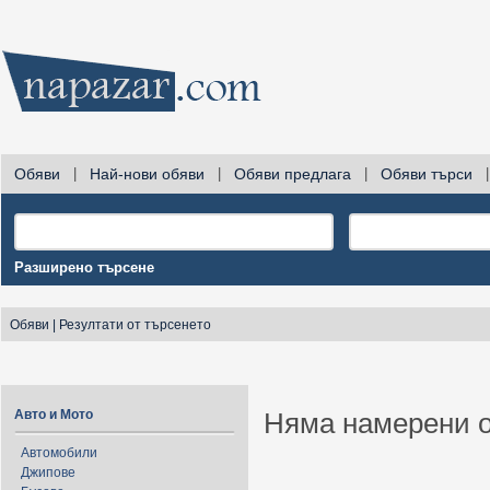
Обяви
|
Най-нови обяви
|
Обяви предлага
|
Обяви търси
|
Разширено търсене
Обяви
|
Резултати от търсенето
Авто и Мото
Няма намерени о
Автомобили
Джипове