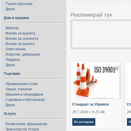
Търси партньор
Други
Рекламирай тук
Дом и градина
Мебели
Всичко за кухнята
Всичко за спалнята
Всичко за банята
Осветление
Изкуство, декорация
Градина
Други
Търговия
Промишлени стоки
Храни, Напитки
Машини и оборудване
Суровини и Материали
Стандарт за Управле
Ст
Други
29.7.2026 г. 0:25:46
29
Услуги
По договаряне
П
Козметични, фризьорски
Транспортни Услуги