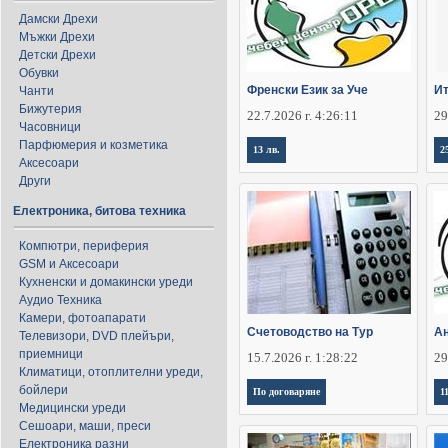
Дамски Дрехи
Мъжки Дрехи
Детски Дрехи
Обувки
Френски Език за Уче
Ит
Чанти
Бижутерия
22.7.2026 г. 4:26:11
29
Часовници
Парфюмерия и козметика
13 лв.
2
Аксесоари
Други
Електроника, битова техника
Компютри, периферия
GSM и Аксесоари
Кухненски и домакински уреди
Аудио Техника
Камери, фотоапарати
Счетоводство на Тур
Ан
Телевизори, DVD плейъри,
приемници
15.7.2026 г. 1:28:22
29
Климатици, отоплителни уреди,
бойлери
По договаряне
1
Медицински уреди
Сешоари, маши, преси
Електроника разни