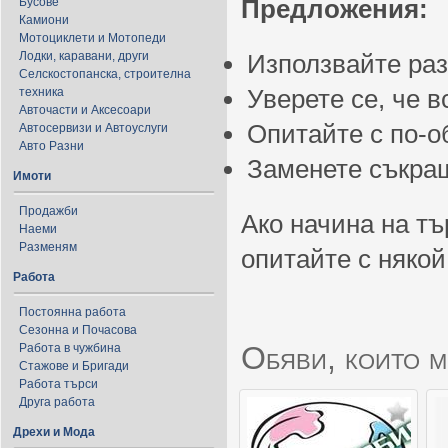
Предложения:
Бусове
Камиони
Мотоциклети и Мотопеди
Лодки, каравани, други
Използвайте ра
Селскостопанска, строителна
Уверете се, че 
техника
Авточасти и Аксесоари
Опитайте с по-
Автосервизи и Автоуслуги
Авто Разни
Заменете съкращ
Имоти
Продажби
Ако начина на тъ
Наеми
Разменям
опитайте с някой
Работа
Постоянна работа
Сезонна и Почасова
Обяви, които м
Работа в чужбина
Стажове и Бригади
Работа търси
Друга работа
Дрехи и Мода