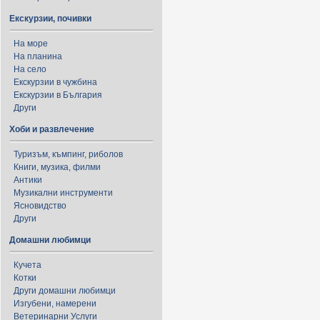
Екскурзии, почивки
На море
На планина
На село
Екскурзии в чужбина
Екскурзии в България
Други
Хоби и развлечение
Туризъм, къмпинг, риболов
Книги, музика, филми
Антики
Музикални инструменти
Ясновидство
Други
Домашни любимци
Кучета
Котки
Други домашни любимци
Изгубени, намерени
Ветеринарни Услуги