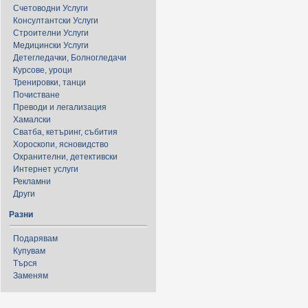
Счетоводни Услуги
Консултантски Услуги
Строителни Услуги
Медицински Услуги
Детегледачки, Болногледачи
Курсове, уроци
Тренировки, танци
Почистване
Преводи и легализация
Хамалски
Сватба, кетъринг, събития
Хороскопи, ясновидство
Охранителни, детективски
Интернет услуги
Рекламни
Други
Разни
Подарявам
Купувам
Търся
Заменям