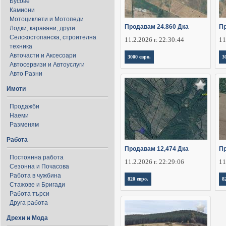
Бусове
Камиони
Мотоциклети и Мотопеди
Продавам 24.860 Дка
Пр
Лодки, каравани, други
Селскостопанска, строителна
11.2.2026 г. 22:30:44
11
техника
Авточасти и Аксесоари
3000 евро.
3
Автосервизи и Автоуслуги
Авто Разни
Имоти
Продажби
Наеми
Разменям
Работа
Продавам 12,474 Дка
Пр
Постоянна работа
11.2.2026 г. 22:29:06
11
Сезонна и Почасова
Работа в чужбина
820 евро.
8
Стажове и Бригади
Работа търси
Друга работа
Дрехи и Мода