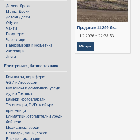
Дамски Дрехи
Мъжки Дрехи
Детски Дрехи
Обувки
Продавам 11,299 Дка
Чанти
Бижутерия
11.2.2026 г. 22:28:53
Часовници
Парфюмерия и козметика
970 евро.
Аксесоари
Други
Електроника, битова техника
Компютри, периферия
GSM и Аксесоари
Кухненски и домакински уреди
Аудио Техника
Камери, фотоапарати
Телевизори, DVD плейъри,
приемници
Климатици, отоплителни уреди,
бойлери
Медицински уреди
Сешоари, маши, преси
Електроника разни