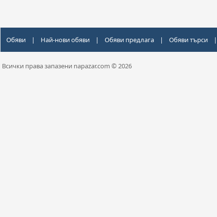
Обяви
|
Най-нови обяви
|
Обяви предлага
|
Обяви търси
|
Всички права запазени napazar.com © 2026