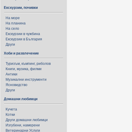
Екскурзии, почивки
На море
На планина
На село
Екскурзии в чужбина
Екскурзии в България
Други
Хоби и развлечение
Туризъм, къмпинг, риболов
Книги, музика, филми
Антики
Музикални инструменти
Ясновидство
Други
Домашни любимци
Кучета
Котки
Други домашни любимци
Изгубени, намерени
Ветеринарни Услуги