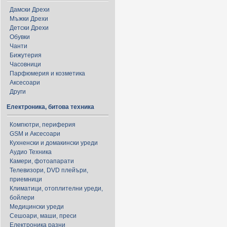
Дамски Дрехи
Мъжки Дрехи
Детски Дрехи
Обувки
Чанти
Бижутерия
Часовници
Парфюмерия и козметика
Аксесоари
Други
Електроника, битова техника
Компютри, периферия
GSM и Аксесоари
Кухненски и домакински уреди
Аудио Техника
Камери, фотоапарати
Телевизори, DVD плейъри,
приемници
Климатици, отоплителни уреди,
бойлери
Медицински уреди
Сешоари, маши, преси
Електроника разни