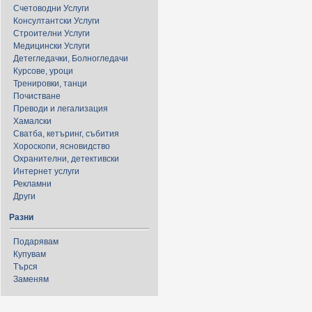
Счетоводни Услуги
Консултантски Услуги
Строителни Услуги
Медицински Услуги
Детегледачки, Болногледачи
Курсове, уроци
Тренировки, танци
Почистване
Преводи и легализация
Хамалски
Сватба, кетъринг, събития
Хороскопи, ясновидство
Охранителни, детективски
Интернет услуги
Рекламни
Други
Разни
Подарявам
Купувам
Търся
Заменям