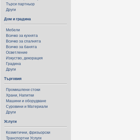
Търси партньор
Други
Дом и градина
Мебели
Всичко за кухнята
Всичко за спалнята
Всичко за банята
Осветление
Изкуство, декорация
Градина
Други
Търговия
Промишлени стоки
Храни, Напитки
Машини и оборудване
Суровини и Материали
Други
Услуги
Козметични, фризьорски
Транспортни Услуги