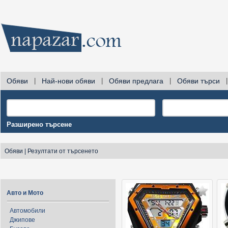
Обяви
|
Най-нови обяви
|
Обяви предлага
|
Обяви търси
|
Разширено търсене
Обяви
|
Резултати от търсенето
Авто и Мото
Автомобили
Джипове