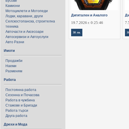
Бусове
Камиони
Мотоциклети и Мотопеди
Дигитален и Аналого
Ди
Лодки, каравани, други
Селскостопанска, строителна
19.7.2026 г. 0:25:46
7.
техника
Авточасти и Аксесоари
38 лв.
3
Автосервизи и Автоуслуги
Авто Разни
Имоти
Продажби
Наеми
Разменям
Работа
Постоянна работа
Сезонна и Почасова
Работа в чужбина
Стажове и Бригади
Работа търси
Друга работа
Дрехи и Мода