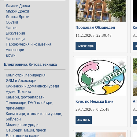
Дамски Дрехи
Мъжки Дрехи
Детски Дрехи
Обувки
Продавам Обзаведен
Ко
Чанти
Бижутерия
11.2.2026 г. 22:30:48
8.
Часовници
Парфюмерия и козметика
120000 евро.
П
Аксесоари
Други
Електроника, битова техника
Компютри, периферия
GSM и Аксесоари
Кухненски и домакински уреди
Аудио Техника
Камери, фотоапарати
Курс по Немски Език
Аг
Телевизори, DVD плейъри,
приемници
29.7.2026 г. 0:25:48
8.
Климатици, отоплителни уреди,
бойлери
255 евро.
П
Медицински уреди
Сешоари, маши, преси
Електроника разни