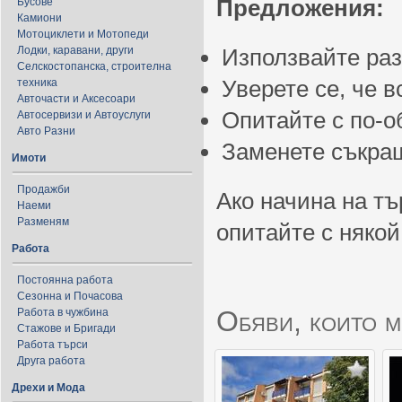
Предложения:
Бусове
Камиони
Мотоциклети и Мотопеди
Лодки, каравани, други
Използвайте ра
Селскостопанска, строителна
Уверете се, че 
техника
Авточасти и Аксесоари
Опитайте с по-
Автосервизи и Автоуслуги
Авто Разни
Заменете съкращ
Имоти
Продажби
Ако начина на тъ
Наеми
Разменям
опитайте с някой
Работа
Постоянна работа
Сезонна и Почасова
Обяви, които м
Работа в чужбина
Стажове и Бригади
Работа търси
Друга работа
Дрехи и Мода