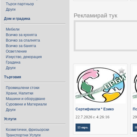
Търси партньор
Други
Рекламирай тук
Дом и градина
Мебели
Всичко за кухнята
Всичко за спалнята
Всичко за банята
Осветление
Изкуство, декорация
Градина
Други
Търговия
Промишлени стоки
Храни, Напитки
Машини и оборудване
Суровини и Материали
Сертификати * Езико
По
Други
22.7.2026 г. 4:26:16
29
Услуги
13 евро.
1
Козметични, фризьорски
Транспортни Услуги