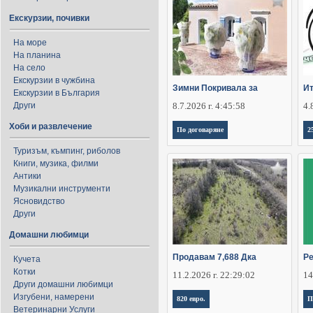
Екскурзии, почивки
На море
На планина
На село
Екскурзии в чужбина
Зимни Покривала за
Ит
Екскурзии в България
Други
8.7.2026 г. 4:45:58
4.
Хоби и развлечение
По договаряне
2
Туризъм, къмпинг, риболов
Книги, музика, филми
Антики
Музикални инструменти
Ясновидство
Други
Домашни любимци
Продавам 7,688 Дка
Ре
Кучета
Котки
11.2.2026 г. 22:29:02
14
Други домашни любимци
Изгубени, намерени
820 евро.
П
Ветеринарни Услуги