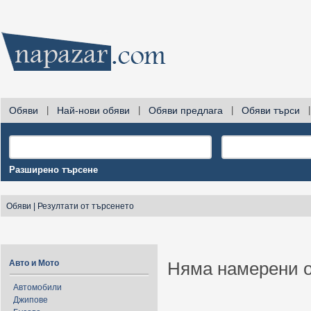
Обяви
|
Най-нови обяви
|
Обяви предлага
|
Обяви търси
|
Разширено търсене
Обяви
|
Резултати от търсенето
Авто и Мото
Няма намерени о
Автомобили
Джипове