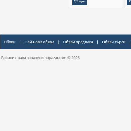
7,2 евро.
1
Обяви
|
Най-нови обяви
|
Обяви предлага
|
Обяви търси
|
Всички права запазени napazar.com © 2026