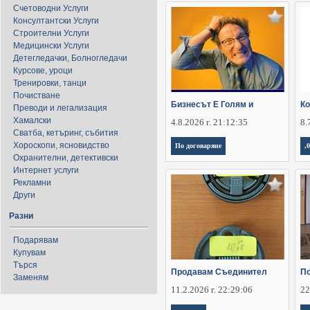
Счетоводни Услуги
Консултантски Услуги
Строителни Услуги
Медицински Услуги
Детегледачки, Болногледачи
Курсове, уроци
Тренировки, танци
Почистване
Бизнесът Е Голям и
Ко
Преводи и легализация
Хамалски
4.8.2026 г. 21:12:35
8.
Сватба, кетъринг, събития
Хороскопи, ясновидство
По договаряне
,
Охранителни, детективски
Интернет услуги
Рекламни
Други
Разни
Подарявам
Купувам
Търся
Продавам Съединител
По
Заменям
11.2.2026 г. 22:29:06
22