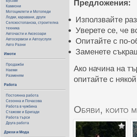
Предложения:
Бусове
Камиони
Мотоциклети и Мотопеди
Лодки, каравани, други
Използвайте ра
Селскостопанска, строителна
Уверете се, че 
техника
Авточасти и Аксесоари
Опитайте с по-
Автосервизи и Автоуслуги
Авто Разни
Заменете съкращ
Имоти
Продажби
Ако начина на тъ
Наеми
Разменям
опитайте с някой
Работа
Постоянна работа
Сезонна и Почасова
Обяви, които м
Работа в чужбина
Стажове и Бригади
Работа търси
Друга работа
Дрехи и Мода