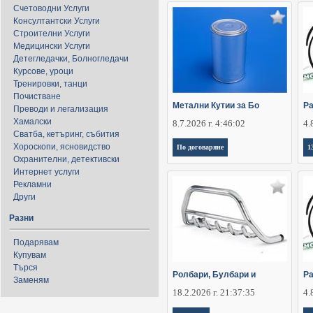
Счетоводни Услуги
Консултантски Услуги
Строителни Услуги
Медицински Услуги
Детегледачки, Болногледачи
Курсове, уроци
Тренировки, танци
Почистване
Метални Кутии за Бо
Ра
Преводи и легализация
Хамалски
8.7.2026 г. 4:46:02
4.
Сватба, кетъринг, събития
Хороскопи, ясновидство
По договаряне
1
Охранителни, детективски
Интернет услуги
Рекламни
Други
Разни
Подарявам
Купувам
Търся
Ролбари, Булбари и
Ра
Заменям
18.2.2026 г. 21:37:35
4.