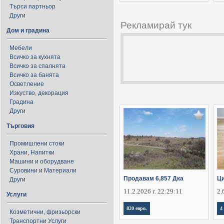
Търси партньор
Други
Рекламирай тук
Дом и градина
Мебели
Всичко за кухнята
Всичко за спалнята
Всичко за банята
Осветление
Изкуство, декорация
Градина
Други
Търговия
Промишлени стоки
Храни, Напитки
Машини и оборудване
Суровини и Материали
Продавам 6,857 Дка
Ци
Други
11.2.2026 г. 22:29:11
2.
Услуги
820 евро.
4
Козметични, фризьорски
Транспортни Услуги