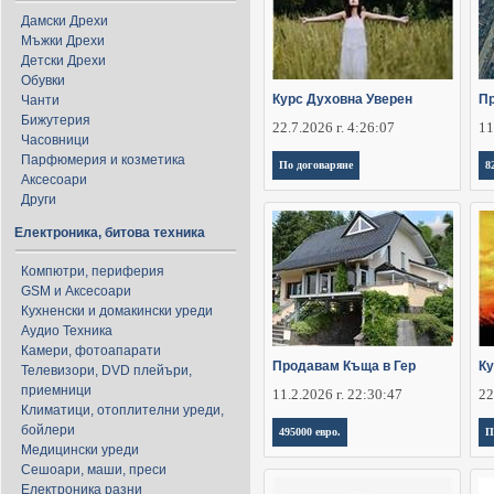
Дамски Дрехи
Мъжки Дрехи
Детски Дрехи
Обувки
Курс Духовна Уверен
Пр
Чанти
Бижутерия
22.7.2026 г. 4:26:07
11
Часовници
Парфюмерия и козметика
По договаряне
8
Аксесоари
Други
Електроника, битова техника
Компютри, периферия
GSM и Аксесоари
Кухненски и домакински уреди
Аудио Техника
Камери, фотоапарати
Продавам Къща в Гер
Ку
Телевизори, DVD плейъри,
приемници
11.2.2026 г. 22:30:47
22
Климатици, отоплителни уреди,
бойлери
495000 евро.
П
Медицински уреди
Сешоари, маши, преси
Електроника разни