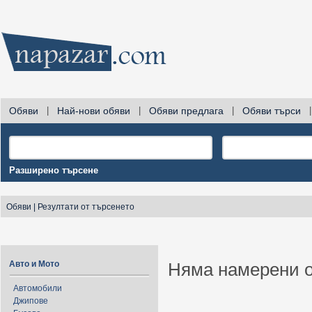
Обяви
|
Най-нови обяви
|
Обяви предлага
|
Обяви търси
|
Разширено търсене
Обяви
|
Резултати от търсенето
Авто и Мото
Няма намерени о
Автомобили
Джипове