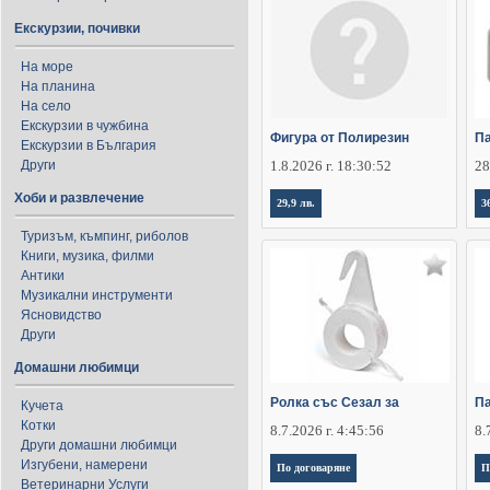
Екскурзии, почивки
На море
На планина
На село
Екскурзии в чужбина
Фигура от Полирезин
Па
Екскурзии в България
Други
1.8.2026 г. 18:30:52
28
Хоби и развлечение
29,9 лв.
3
Туризъм, къмпинг, риболов
Книги, музика, филми
Антики
Музикални инструменти
Ясновидство
Други
Домашни любимци
Ролка със Сезал за
П
Кучета
Котки
8.7.2026 г. 4:45:56
8.
Други домашни любимци
Изгубени, намерени
По договаряне
П
Ветеринарни Услуги