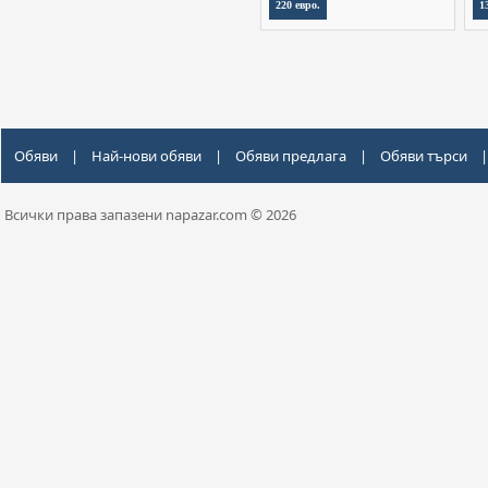
220 евро.
1
Обяви
|
Най-нови обяви
|
Обяви предлага
|
Обяви търси
|
Всички права запазени napazar.com © 2026