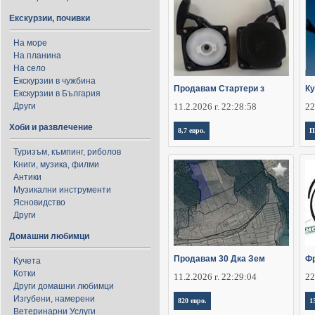
Екскурзии, почивки
На море
На планина
На село
Екскурзии в чужбина
Продавам Стартери з
Ку
Екскурзии в България
Други
11.2.2026 г. 22:28:58
22
Хоби и развлечение
8,7 евро.
П
Туризъм, къмпинг, риболов
Книги, музика, филми
Антики
Музикални инструменти
Ясновидство
Други
Домашни любимци
Продавам 30 Дка Зем
Фр
Кучета
Котки
11.2.2026 г. 22:29:04
22
Други домашни любимци
Изгубени, намерени
820 евро.
1
Ветеринарни Услуги