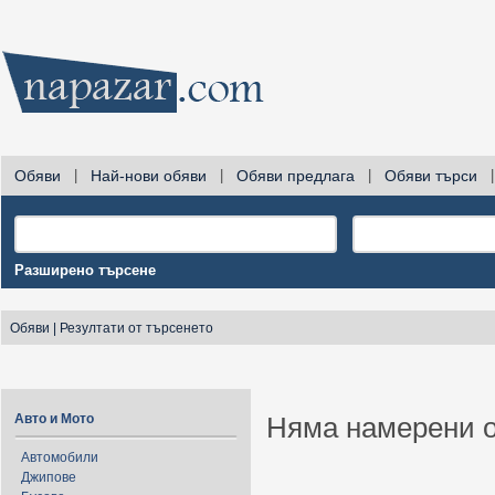
Обяви
|
Най-нови обяви
|
Обяви предлага
|
Обяви търси
|
Разширено търсене
Обяви
|
Резултати от търсенето
Авто и Мото
Няма намерени о
Автомобили
Джипове