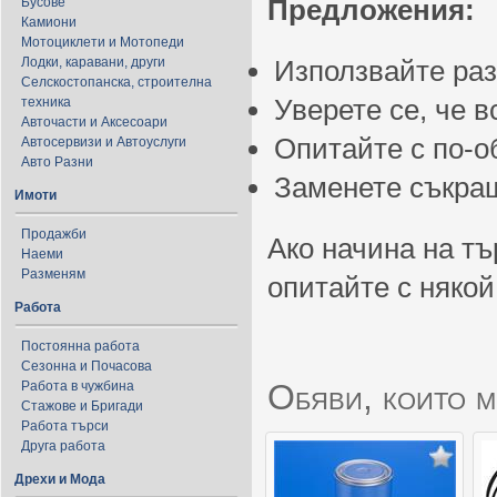
Предложения:
Бусове
Камиони
Мотоциклети и Мотопеди
Лодки, каравани, други
Използвайте ра
Селскостопанска, строителна
Уверете се, че 
техника
Авточасти и Аксесоари
Опитайте с по-
Автосервизи и Автоуслуги
Авто Разни
Заменете съкращ
Имоти
Продажби
Ако начина на тъ
Наеми
Разменям
опитайте с някой
Работа
Постоянна работа
Сезонна и Почасова
Обяви, които м
Работа в чужбина
Стажове и Бригади
Работа търси
Друга работа
Дрехи и Мода