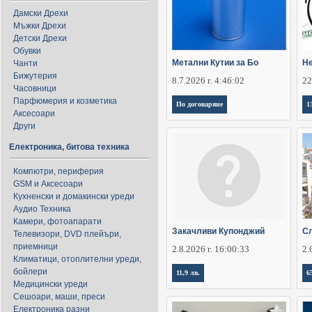
Дамски Дрехи
Мъжки Дрехи
Детски Дрехи
Обувки
Метални Кутии за Бо
Не
Чанти
Бижутерия
8.7.2026 г. 4:46:02
22
Часовници
Парфюмерия и козметика
По договаряне
1
Аксесоари
Други
Електроника, битова техника
Компютри, периферия
GSM и Аксесоари
Кухненски и домакински уреди
Аудио Техника
Камери, фотоапарати
Закачливи Купонджий
Сл
Телевизори, DVD плейъри,
приемници
2.8.2026 г. 16:00:33
2.
Климатици, отоплителни уреди,
бойлери
11,9 лв.
6
Медицински уреди
Сешоари, маши, преси
Електроника разни