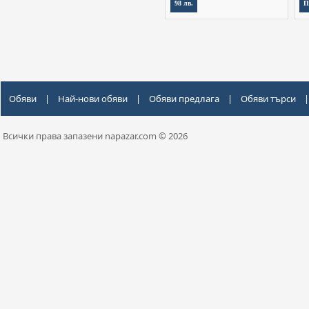
98 лв.
П
Обяви
|
Най-нови обяви
|
Обяви предлага
|
Обяви търси
|
Всички права запазени napazar.com © 2026