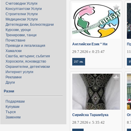
Счетоводни Услуги
Консултантски Услуги
Строителни Услуги
Медицински Услуги
Детегледачки, Болногледачи
Курсове, уроци
Тренировки, танци
Почистване
Английски Език * Ни
П
Преводи и легализация
Хамалски
29.7.2026 г. 0:25:47
11
Сватба, кетъринг, събития
Хороскопи, ясновидство
217 лв.
1
Охранителни, детективски
Интернет услуги
Рекламни
Други
Разни
Подарявам
Купувам
Търся
Сирийска Тарамбука
О
Заменям
28.7.2026 г. 5:35:42
8.