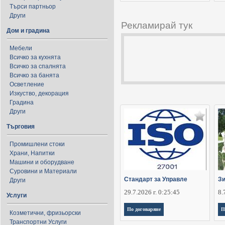
Търси партньор
Други
Рекламирай тук
Дом и градина
Мебели
Всичко за кухнята
Всичко за спалнята
Всичко за банята
Осветление
Изкуство, декорация
Градина
Други
Търговия
Промишлени стоки
Храни, Напитки
Машини и оборудване
Суровини и Материали
Стандарт за Управле
Зи
Други
29.7.2026 г. 0:25:45
8.
Услуги
По договаряне
П
Козметични, фризьорски
Транспортни Услуги