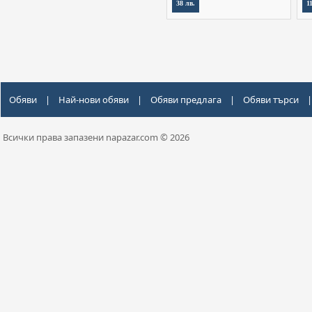
38 лв.
1
Обяви
|
Най-нови обяви
|
Обяви предлага
|
Обяви търси
|
Всички права запазени napazar.com © 2026