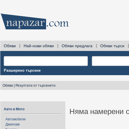
Обяви
|
Най-нови обяви
|
Обяви предлага
|
Обяви търси
|
Разширено търсене
Обяви
|
Резултати от търсенето
Авто и Мото
Няма намерени о
Автомобили
Джипове