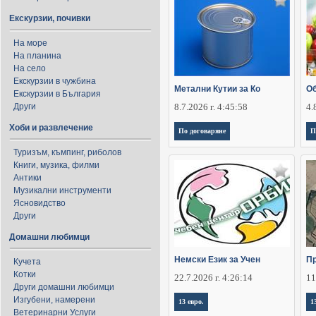
Екскурзии, почивки
На море
На планина
На село
Екскурзии в чужбина
Метални Кутии за Ко
Об
Екскурзии в България
Други
8.7.2026 г. 4:45:58
4.
Хоби и развлечение
По договаряне
П
Туризъм, къмпинг, риболов
Книги, музика, филми
Антики
Музикални инструменти
Ясновидство
Други
Домашни любимци
Немски Език за Учен
Пр
Кучета
Котки
22.7.2026 г. 4:26:14
11
Други домашни любимци
Изгубени, намерени
13 евро.
1
Ветеринарни Услуги