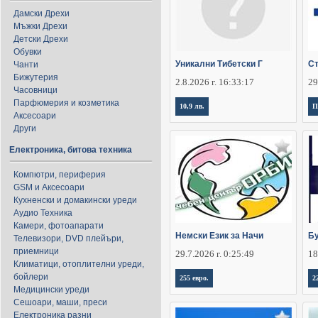
Дамски Дрехи
Мъжки Дрехи
Детски Дрехи
Обувки
Уникални Тибетски Г
Ст
Чанти
Бижутерия
2.8.2026 г. 16:33:17
29
Часовници
Парфюмерия и козметика
10,9 лв.
П
Аксесоари
Други
Електроника, битова техника
Компютри, периферия
GSM и Аксесоари
Кухненски и домакински уреди
Аудио Техника
Камери, фотоапарати
Немски Език за Начи
Бу
Телевизори, DVD плейъри,
приемници
29.7.2026 г. 0:25:49
18
Климатици, отоплителни уреди,
бойлери
255 евро.
2
Медицински уреди
Сешоари, маши, преси
Електроника разни