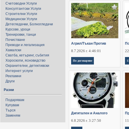
Счетоводни Услуги
Консултантски Услуги
Строителни Услуги
Медицински Услуги
Детегледачки, Болногледачи
Курсове, уроци
Тренировки, танци
Почистване
Агрил/Тъкан Против
По
Преводи и легализация
Хамалски
8.7.2026 г. 4:46:01
22
Сватба, кетъринг, събития
Хороскопи, ясновидство
По договаряне
1
Охранителни, детективски
Интернет услуги
Рекламни
Други
Разни
Подарявам
Купувам
Търся
Дигитален и Аналого
Пр
Заменям
6.8.2026 г. 3:27:50
11