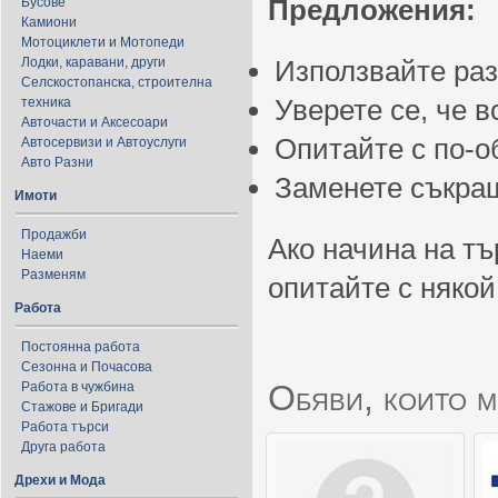
Предложения:
Бусове
Камиони
Мотоциклети и Мотопеди
Лодки, каравани, други
Използвайте ра
Селскостопанска, строителна
Уверете се, че 
техника
Авточасти и Аксесоари
Опитайте с по-
Автосервизи и Автоуслуги
Авто Разни
Заменете съкращ
Имоти
Продажби
Ако начина на тъ
Наеми
Разменям
опитайте с някой
Работа
Постоянна работа
Сезонна и Почасова
Обяви, които м
Работа в чужбина
Стажове и Бригади
Работа търси
Друга работа
Дрехи и Мода