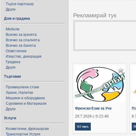
Търси партньор
Други
Рекламирай тук
Дом и градина
Мебели
Всичко за кухнята
Всичко за спалнята
Всичко за банята
Осветление
Изкуство, декорация
Градина
Други
Търговия
Промишлени стоки
Храни, Напитки
Машини и оборудване
Суровини и Материали
Френски Език за Уче
По
Други
29.7.2026 г. 0:25:40
8.
Услуги
112 евро.
П
Козметични, фризьорски
Транспортни Услуги